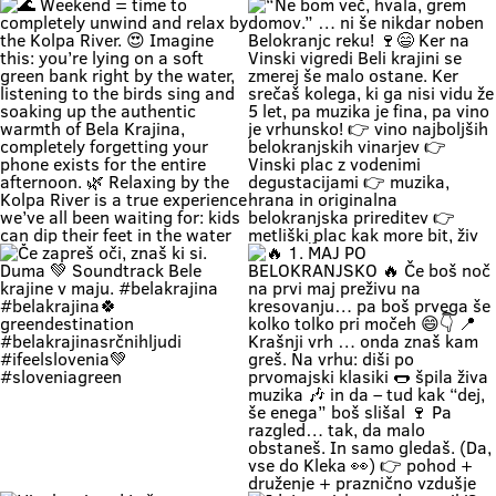
Zapri oči, globoko vdihni. Pri nas
🚗 Zakaj bi vikend začel v koloni …
čas teče počasneje. Duma si. 🌿
če ga lahk začneš s čofotom v
Soundtrack Bele krajine v juniju.
Kolpi? 🌊😎 Medtem ko eni na
#belakrajina
avtocesti poslušajo “čez 300
#belakrajinasrčnihljudi
metrov zastoj”, ti lahko že
#kolpariver #rekakolpa
namakaš noge v eni najlepših rek
#belakrajinagreendestination
pri nas. 💚 V Bela krajina mode: ✨
brez gužve ✨ brez živciranja ✨
brez pregrete pločevine ✨ pa z
veliko vode, sence in vikend kot
nekoč občutka Kolpa ima že
prijetnih 20+ °C, naravne plaže še
dihajo na izi, cesta do sem pa ni
stres test za živce. 😌 💡 Vikend
plan: kopalke ✔️ brisača ✔️ hladna
pijača ✔️ DARS drama ❌ 📍 Bela
krajina kliče. Pa ne po troblji. 😏
#BelaKrajina #Kolpa
🌊 Weekend = time to completely
“Ne bom več, hvala, grem domov.”
#SloveniaOutdoor #FeelSlovenia
unwind and relax by the Kolpa
… ni še nikdar noben Belokranjc
#Poletje Roadtrip Narava Kopanje
River. 😍 Imagine this: you’re lying
reku! 🍷😄 Ker na Vinski vigredi
WeekendMood HiddenGem
on a soft green bank right by the
Beli krajini se zmerej še malo
SloveniaGreen
water, listening to the birds sing
ostane. Ker srečaš kolega, ki ga
and soaking up the authentic
nisi vidu že 5 let, pa muzika je fina,
warmth of Bela Krajina, completely
pa vino je vrhunsko! 👉 vino
forgetting your phone exists for
najboljših belokranjskih vinarjev
the entire afternoon. 🌿 Relaxing
👉 Vinski plac z vodenimi
by the Kolpa River is a true
degustacijami 👉 muzika, hrana in
experience we’ve all been waiting
originalna belokranjska prireditev
for: kids can dip their feet in the
👉 metliški plac kak more bit, živ
water and collect pebbles, parents
in poln Če hočeš doživet Belo
can enjoy the shade, and
krajino takšno, kot je zares —
romantics can take a stroll along
prideš na Vigred. Za en večer.
the river. 🥰 👉 Location: beautiful
Ostaneš pa še malo dlje. 😌🍇 Se
beaches along the Kolpa River 👉
vidimo v Metliki! 🎥 Zavod za