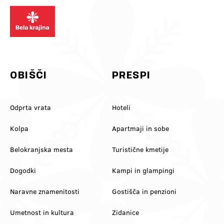
kaj, česar nisi planiral 😉 Mini
@feelslovenia
To so tvoji pomladni pogledi v Beli
dilema za komentarje: je bulje
@slovenia_outdoors
krajini! Pusti skrbi na avtocesti in
rdeče 🍷 al belo 🥂? Označi še
@slovenia.green
se pridi zregulirat k nam! 💚
ekipo, s kom prideš 👇
#belakrajina
#VinskaVigred #BelaKrajina
#belakrajinagreendestination
#Metlika #SloveniaWine
#ifeelslovenia #kolpariver
#VisitBelaKrajina #FeelSlovenia
#slovenia @feelslovenia
@slovenia.green
@slovenia_outdoors
OBIŠČI
PRESPI
Odprta vrata
Hoteli
Kolpa
Apartmaji in sobe
Belokranjska mesta
Turistične kmetije
Dogodki
Kampi in glampingi
Naravne znamenitosti
Gostišča in penzioni
Umetnost in kultura
Zidanice