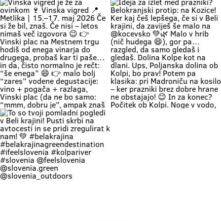
Weather: a hot weekend is on the
turizem, kulturo, šport in mladino
Če zapreš oči, znaš ki si. Duma 💚
🔥 1. MAJ PO BELOKRANJSKO 🔥
way 👉 Time: warm May days (the
Metlika #belakrajina #vinskavigred
Soundtrack Bele krajine v maju.
Če boš noč na prvi maj preživu na
perfect time for your first
#belakrajinasrčnihljudi #metlika
#belakrajina #belakrajina🍀
kresovanju… pa boš prvega še
encounter with nature) 👉 Nature
greendestination
kolko tolko pri močeh 😄👇 📍
+ a lounge chair in the shade +
#belakrajinasrčnihljudi
Krašnji vrh … onda znaš kam greš.
your favorite people = a
#ifeelslovenia💚 #sloveniagreen
Na vrhu: diši po prvomajski klasiki
combination that has never
🌭 špila živa muzika 🎶 in da – tud
disappointed Come see us. You
kak “dej, še enega” boš slišal 🍷
know where we are—the place
Pa razgled… tak, da malo
where time actually slows down
obstaneš. In samo gledaš. (Da,
and your batteries recharge all on
vse do Kleka 👀) 👉 pohod +
their own. 💚
druženje + praznično vzdušje 👉
za družine, prijatelje, pa malo
rekreacije (če že mora bit 😄) 👉
začetek maja, kot se šika Pridi gor.
Če ne zaradi pohoda… pa zaradi
nas, Belokranjcev 🙌 Se vidimo!
#BelaKrajina #KrašnjiVrh #PrviMaj
Vinska vigred je že za ovinkom 🍷
Ideja za izlet med prazniki?
#SloveniaOutdoor
Vinska vigred 📍 Metlika | 15.–17.
Belokranjski protip: na Kozice! Ker
#VisitBelaKrajina #feelslovenia
maj 2026 Če si že bil, znaš. Če nisi
kaj češ lepšega, če si v Beli krajini,
@feelslovenia @slovenia.green
– letos nimaš več izgovora 😉 👉
da zaviješ še malo na @kocevsko
@slovenia_outdoors
Vinski plac na Mestnem trgu hodiš
💚🌿 Malo v hrib (nič hudega 😄),
@obcinametlika @metlikazavod
od enega vinarja do drugega,
gor pa… razgled, da samo gledaš i
@planinci_metlika
probaš kar ti paše… in da, čisto
gledaš. Dolina Kolpe kot na dlani.
normalno je rečt: “še enega” 😄
Ups, Poljanska dolina ob Kolpi, bo
👉 malo bolj “zares” vodene
prav! Potem pa klasika: pri
degustacije: vino + pogača +
Madroniču na kosilo – ker prazniki
razlaga, Vinski plac (da ne bo
brez dobre hrane ne obstajajo! 😉
samo: “mmm, dobru je”, ampak
In za konec? Počitek ob Kolpi.
znaš tudi zakaj) 👉 večeri na Trgu
Noge v vodo, glava na off. Tako se
svobode muzika, folklora,
dela prvi maj po belokranjsko. 💚
kronanje … prava vigredna norija💃
#BelaKrajina #FeelSlovenia
👉 Program: vinska-vigred.si To je
#PrviMaj #Kolpa #Kožice Izlet
to. Pridi. Pa boš morda probal še
SloveniaOutdoor 📸 @jankocjan