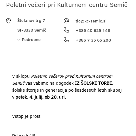
Poletni večeri pri Kulturnem centru Semič
Štefanov trg 7
tic@kc-semic.si
SI-8333 Semič
+386 40 625 148
Podrobno
+386 7 35 65 200
V sklopu
Poletnih večerov pred Kulturnim centrom
Semič
vas vabimo na dogodek
IZ ŠOLSKE TORBE
,
šolske štorije in generacija po šesdesetih letih skupaj
v
petek, 4. julij, ob 20. uri.
Vstop je prost!
Dobrodošli!