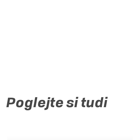
SI-8333 ČRMOŠNJICE
Divji potok
Poglejte si tudi