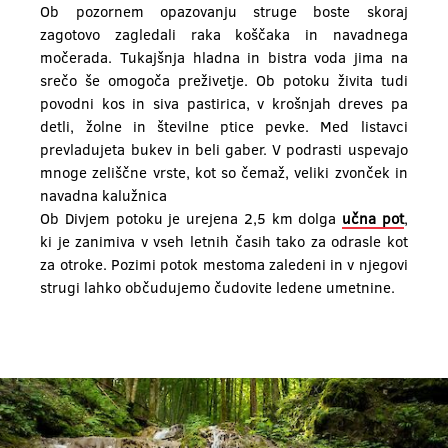
Ob pozornem opazovanju struge boste skoraj
zagotovo zagledali raka koščaka in navadnega
močerada. Tukajšnja hladna in bistra voda jima na
srečo še omogoča preživetje. Ob potoku živita tudi
povodni kos in siva pastirica, v krošnjah dreves pa
detli, žolne in številne ptice pevke. Med listavci
prevladujeta bukev in beli gaber. V podrasti uspevajo
mnoge zeliščne vrste, kot so čemaž, veliki zvonček in
navadna kalužnica
Ob Divjem potoku je urejena 2,5 km dolga
učna pot
,
ki je zanimiva v vseh letnih časih tako za odrasle kot
za otroke. Pozimi potok mestoma zaledeni in v njegovi
strugi lahko občudujemo čudovite ledene umetnine.