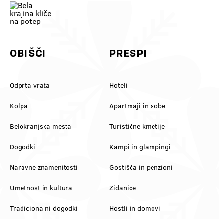
kaj, česar nisi planiral 😉 Mini
@feelslovenia
To so tvoji pomladni pogledi v Beli
dilema za komentarje: je bulje
@slovenia_outdoors
krajini! Pusti skrbi na avtocesti in
rdeče 🍷 al belo 🥂? Označi še
@slovenia.green
se pridi zregulirat k nam! 💚
ekipo, s kom prideš 👇
#belakrajina
#VinskaVigred #BelaKrajina
#belakrajinagreendestination
#Metlika #SloveniaWine
#ifeelslovenia #kolpariver
#VisitBelaKrajina #FeelSlovenia
#slovenia @feelslovenia
@slovenia.green
OBIŠČI
PRESPI
@slovenia_outdoors
Odprta vrata
Hoteli
Kolpa
Apartmaji in sobe
Belokranjska mesta
Turistične kmetije
Dogodki
Kampi in glampingi
Naravne znamenitosti
Gostišča in penzioni
Umetnost in kultura
Zidanice
Tradicionalni dogodki
Hostli in domovi