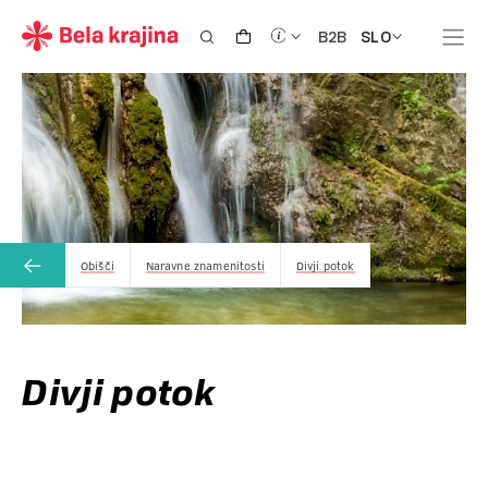
SLO
B2B
Obišči
Naravne znamenitosti
Divji potok
Divji potok