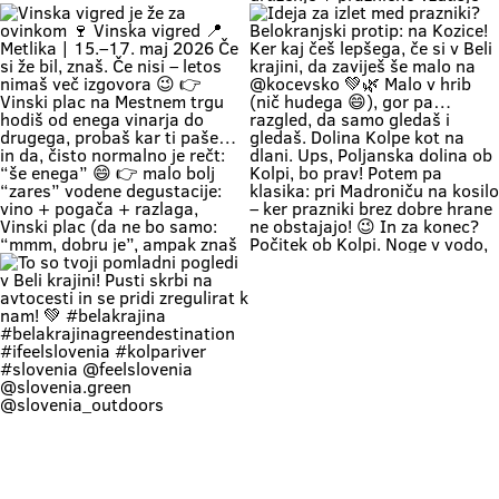
Weather: a hot weekend is on the
turizem, kulturo, šport in mladino
Če zapreš oči, znaš ki si. Duma 💚
🔥 1. MAJ PO BELOKRANJSKO 🔥
way 👉 Time: warm May days (the
Metlika #belakrajina #vinskavigred
Soundtrack Bele krajine v maju.
Če boš noč na prvi maj preživu na
perfect time for your first
#belakrajinasrčnihljudi #metlika
#belakrajina #belakrajina🍀
kresovanju… pa boš prvega še
encounter with nature) 👉 Nature
greendestination
kolko tolko pri močeh 😄👇 📍
+ a lounge chair in the shade +
#belakrajinasrčnihljudi
Krašnji vrh … onda znaš kam greš.
your favorite people = a
#ifeelslovenia💚 #sloveniagreen
Na vrhu: diši po prvomajski klasiki
combination that has never
🌭 špila živa muzika 🎶 in da – tud
disappointed Come see us. You
kak “dej, še enega” boš slišal 🍷
know where we are—the place
Pa razgled… tak, da malo
where time actually slows down
obstaneš. In samo gledaš. (Da,
and your batteries recharge all on
vse do Kleka 👀) 👉 pohod +
their own. 💚
druženje + praznično vzdušje 👉
za družine, prijatelje, pa malo
rekreacije (če že mora bit 😄) 👉
začetek maja, kot se šika Pridi gor.
Če ne zaradi pohoda… pa zaradi
nas, Belokranjcev 🙌 Se vidimo!
#BelaKrajina #KrašnjiVrh #PrviMaj
Vinska vigred je že za ovinkom 🍷
Ideja za izlet med prazniki?
#SloveniaOutdoor
Vinska vigred 📍 Metlika | 15.–17.
Belokranjski protip: na Kozice! Ker
#VisitBelaKrajina #feelslovenia
maj 2026 Če si že bil, znaš. Če nisi
kaj češ lepšega, če si v Beli krajini,
@feelslovenia @slovenia.green
– letos nimaš več izgovora 😉 👉
da zaviješ še malo na @kocevsko
@slovenia_outdoors
Vinski plac na Mestnem trgu hodiš
💚🌿 Malo v hrib (nič hudega 😄),
@obcinametlika @metlikazavod
od enega vinarja do drugega,
gor pa… razgled, da samo gledaš i
@planinci_metlika
probaš kar ti paše… in da, čisto
gledaš. Dolina Kolpe kot na dlani.
normalno je rečt: “še enega” 😄
Ups, Poljanska dolina ob Kolpi, bo
👉 malo bolj “zares” vodene
prav! Potem pa klasika: pri
degustacije: vino + pogača +
Madroniču na kosilo – ker prazniki
razlaga, Vinski plac (da ne bo
brez dobre hrane ne obstajajo! 😉
samo: “mmm, dobru je”, ampak
In za konec? Počitek ob Kolpi.
znaš tudi zakaj) 👉 večeri na Trgu
Noge v vodo, glava na off. Tako se
svobode muzika, folklora,
dela prvi maj po belokranjsko. 💚
kronanje … prava vigredna norija💃
#BelaKrajina #FeelSlovenia
👉 Program: vinska-vigred.si To je
#PrviMaj #Kolpa #Kožice Izlet
to. Pridi. Pa boš morda probal še
SloveniaOutdoor 📸 @jankocjan