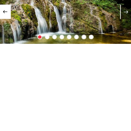
Previous
Za prikaz vsebine morate omogočiti piškotke.
Nastavitve piškotkov