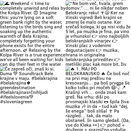
Zapri oči, globoko vdihni. Pri nas
🚗 Zakaj bi vikend začel v koloni …
čas teče počasneje. Duma si. 🌿
če ga lahk začneš s čofotom v
Soundtrack Bele krajine v juniju.
Kolpi? 🌊😎 Medtem ko eni na
#belakrajina
avtocesti poslušajo “čez 300
#belakrajinasrčnihljudi
metrov zastoj”, ti lahko že
#kolpariver #rekakolpa
namakaš noge v eni najlepših rek
#belakrajinagreendestination
pri nas. 💚 V Bela krajina mode: ✨
brez gužve ✨ brez živciranja ✨
brez pregrete pločevine ✨ pa z
veliko vode, sence in vikend kot
nekoč občutka Kolpa ima že
prijetnih 20+ °C, naravne plaže še
dihajo na izi, cesta do sem pa ni
stres test za živce. 😌 💡 Vikend
plan: kopalke ✔️ brisača ✔️ hladna
pijača ✔️ DARS drama ❌ 📍 Bela
krajina kliče. Pa ne po troblji. 😏
#BelaKrajina #Kolpa
🌊 Weekend = time to completely
“Ne bom več, hvala, grem domov.”
#SloveniaOutdoor #FeelSlovenia
unwind and relax by the Kolpa
… ni še nikdar noben Belokranjc
#Poletje Roadtrip Narava Kopanje
River. 😍 Imagine this: you’re lying
reku! 🍷😄 Ker na Vinski vigredi
WeekendMood HiddenGem
on a soft green bank right by the
Beli krajini se zmerej še malo
SloveniaGreen
water, listening to the birds sing
ostane. Ker srečaš kolega, ki ga
and soaking up the authentic
nisi vidu že 5 let, pa muzika je fina,
warmth of Bela Krajina, completely
pa vino je vrhunsko! 👉 vino
forgetting your phone exists for
najboljših belokranjskih vinarjev
the entire afternoon. 🌿 Relaxing
👉 Vinski plac z vodenimi
by the Kolpa River is a true
degustacijami 👉 muzika, hrana in
experience we’ve all been waiting
originalna belokranjska prireditev
for: kids can dip their feet in the
👉 metliški plac kak more bit, živ
water and collect pebbles, parents
in poln Če hočeš doživet Belo
can enjoy the shade, and
krajino takšno, kot je zares —
romantics can take a stroll along
prideš na Vigred. Za en večer.
the river. 🥰 👉 Location: beautiful
Ostaneš pa še malo dlje. 😌🍇 Se
beaches along the Kolpa River 👉
vidimo v Metliki! 🎥 Zavod za