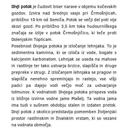
Divji potok
je čudovit biser narave v objemu kočevskih
gozdov. Izvira nad Srednjo vasjo pri Črmošnjicah,
približno 10 km od Semiča. Potok se večji del poti vije
skozi gozd. Po približno 3,5 km toka hudourniškega
značaja se izlije v potok Črmošnjičico, ki teče proti
Dolenjskim Toplicam.
Posebnost Divjega potoka je izločanje lehnjaka. To je
sedimentna kamnina, ki se izloča iz vode, bogate s
kalcijevim karbonatom. Lehnjak se useda na mahove
in rastlinje ter tako ustvarja brzice, slapišča in druge
prepreke v strugi. Z izločanjem lehnjaka se pragovi in
slapišča nenehno spreminjajo in rastejo, vse višji
padci pa dajejo vodi večjo moč za ustvarjanje
tolmunov. K vodnatosti Divjega potoka prispeva voda
iz bližnje izvirne vodne jame Mašelj. Ta vodna jama
ima tudi v sušnem obdobju stalen in izdaten pretok.
Divji potok z okolico predstavlja pomemben življenjski
prostor rastlinskim in živalskim vrstam, ki so vezane
na vodnata območja.