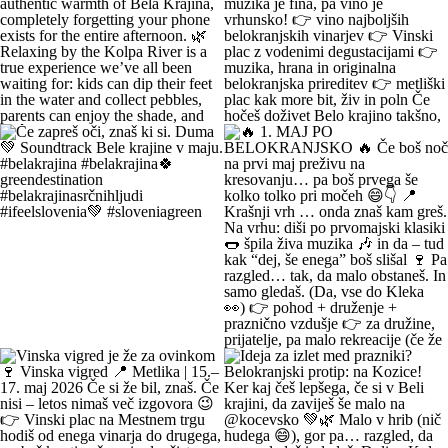
pregrete pločevine ✨ pa z veliko vode,
sence in vikend kot nekoč občutka
Kolpa ima že prijetnih 20+ °C, naravne
plaže še dihajo na izi, cesta do sem pa
ni stres test za živce. 😌 💡 Vikend
plan: kopalke ✔️ brisača ✔️ hladna
pijača ✔️ DARS drama ❌ 📍 Bela
krajina kliče. Pa ne po troblji. 😏
#BelaKrajina #Kolpa
#SloveniaOutdoor #FeelSlovenia
#Poletje Roadtrip Narava Kopanje
🌊 Weekend = time to completely
“Ne bom več, hvala, grem domov.” …
WeekendMood HiddenGem
unwind and relax by the Kolpa River.
ni še nikdar noben Belokranjc reku! 🍷
SloveniaGreen
😍 Imagine this: you’re lying on a soft
😄 Ker na Vinski vigredi Beli krajini
green bank right by the water, listening
se zmerej še malo ostane. Ker srečaš
to the birds sing and soaking up the
kolega, ki ga nisi vidu že 5 let, pa
authentic warmth of Bela Krajina,
muzika je fina, pa vino je vrhunsko!
completely forgetting your phone
👉 vino najboljših belokranjskih
exists for the entire afternoon. 🌿
vinarjev 👉 Vinski plac z vodenimi
Relaxing by the Kolpa River is a true
degustacijami 👉 muzika, hrana in
experience we’ve all been waiting for:
originalna belokranjska prireditev 👉
kids can dip their feet in the water and
metliški plac kak more bit, živ in poln
collect pebbles, parents can enjoy the
Če hočeš doživet Belo krajino takšno,
shade, and romantics can take a stroll
kot je zares — prideš na Vigred. Za en
along the river. 🥰 👉 Location:
večer. Ostaneš pa še malo dlje. 😌🍇
beautiful beaches along the Kolpa
Se vidimo v Metliki! 🎥 Zavod za
River 👉 Weather: a hot weekend is on
turizem, kulturo, šport in mladino
the way 👉 Time: warm May days
Metlika #belakrajina #vinskavigred
(the perfect time for your first
#belakrajinasrčnihljudi #metlika
Če zapreš oči, znaš ki si. Duma 💚
🔥 1. MAJ PO BELOKRANJSKO 🔥
encounter with nature) 👉 Nature + a
Soundtrack Bele krajine v maju.
Če boš noč na prvi maj preživu na
lounge chair in the shade + your
#belakrajina #belakrajina🍀
kresovanju… pa boš prvega še kolko
favorite people = a combination that
greendestination
tolko pri močeh 😄👇 📍 Krašnji vrh
has never disappointed Come see us.
#belakrajinasrčnihljudi #ifeelslovenia
… onda znaš kam greš. Na vrhu: diši
You know where we are—the place
💚 #sloveniagreen
po prvomajski klasiki 🌭 špila živa
where time actually slows down and
muzika 🎶 in da – tud kak “dej, še