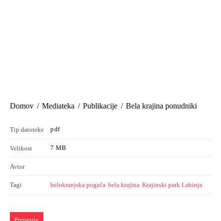
Domov
Mediateka
Publikacije
Bela krajina ponudniki
pdf
Tip datoteke
7 MB
Velikost
Avtor
belokranjska pogača
bela krajina
Krajinski park Lahinja
Tagi
Prenesite