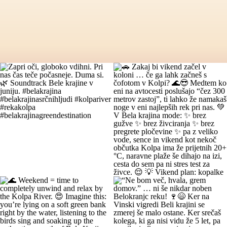
Zapri oči, globoko vdihni. Pri nas čas
🚗 Zakaj bi vikend začel v koloni … če
teče počasneje. Duma si. 🌿
ga lahk začneš s čofotom v Kolpi? 🌊
Soundtrack Bele krajine v juniju.
😎 Medtem ko eni na avtocesti
#belakrajina #belakrajinasrčnihljudi
poslušajo “čez 300 metrov zastoj”, ti
#kolpariver #rekakolpa
lahko že namakaš noge v eni najlepših
#belakrajinagreendestination
rek pri nas. 💚 V Bela krajina mode: ✨
brez gužve ✨ brez živciranja ✨ brez