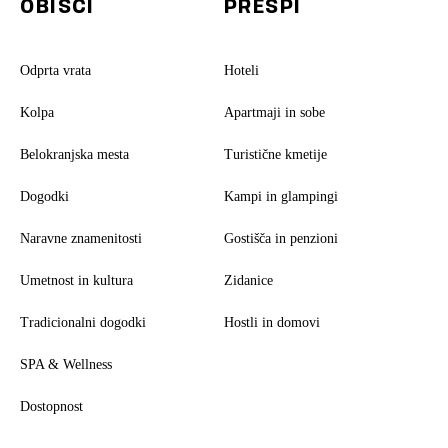
OBIŠČI
PRESPI
Odprta vrata
Hoteli
Kolpa
Apartmaji in sobe
Belokranjska mesta
Turistične kmetije
Dogodki
Kampi in glampingi
Naravne znamenitosti
Gostišča in penzioni
Umetnost in kultura
Zidanice
Tradicionalni dogodki
Hostli in domovi
SPA & Wellness
Dostopnost