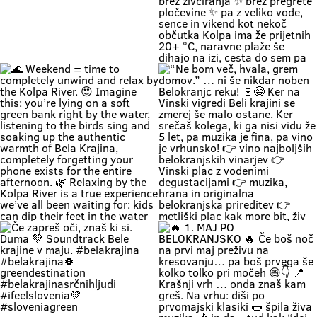
Zapri oči, globoko vdihni. Pri nas
🚗 Zakaj bi vikend začel v koloni …
čas teče počasneje. Duma si. 🌿
če ga lahk začneš s čofotom v
Soundtrack Bele krajine v juniju.
Kolpi? 🌊😎 Medtem ko eni na
#belakrajina
avtocesti poslušajo “čez 300
#belakrajinasrčnihljudi
metrov zastoj”, ti lahko že
#kolpariver #rekakolpa
namakaš noge v eni najlepših rek
#belakrajinagreendestination
pri nas. 💚 V Bela krajina mode: ✨
brez gužve ✨ brez živciranja ✨
brez pregrete pločevine ✨ pa z
veliko vode, sence in vikend kot
nekoč občutka Kolpa ima že
prijetnih 20+ °C, naravne plaže še
dihajo na izi, cesta do sem pa ni
stres test za živce. 😌 💡 Vikend
plan: kopalke ✔️ brisača ✔️ hladna
pijača ✔️ DARS drama ❌ 📍 Bela
krajina kliče. Pa ne po troblji. 😏
#BelaKrajina #Kolpa
🌊 Weekend = time to completely
“Ne bom več, hvala, grem domov.”
#SloveniaOutdoor #FeelSlovenia
unwind and relax by the Kolpa
… ni še nikdar noben Belokranjc
#Poletje Roadtrip Narava Kopanje
River. 😍 Imagine this: you’re lying
reku! 🍷😄 Ker na Vinski vigredi
WeekendMood HiddenGem
on a soft green bank right by the
Beli krajini se zmerej še malo
SloveniaGreen
water, listening to the birds sing
ostane. Ker srečaš kolega, ki ga
and soaking up the authentic
nisi vidu že 5 let, pa muzika je fina,
warmth of Bela Krajina, completely
pa vino je vrhunsko! 👉 vino
forgetting your phone exists for
najboljših belokranjskih vinarjev
the entire afternoon. 🌿 Relaxing
👉 Vinski plac z vodenimi
by the Kolpa River is a true
degustacijami 👉 muzika, hrana in