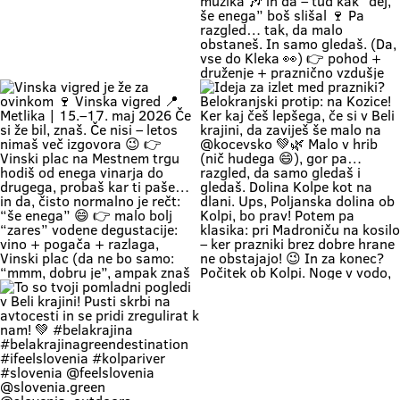
experience we’ve all been waiting
originalna belokranjska prireditev
for: kids can dip their feet in the
👉 metliški plac kak more bit, živ
water and collect pebbles, parents
in poln Če hočeš doživet Belo
can enjoy the shade, and
krajino takšno, kot je zares —
romantics can take a stroll along
prideš na Vigred. Za en večer.
the river. 🥰 👉 Location: beautiful
Ostaneš pa še malo dlje. 😌🍇 Se
beaches along the Kolpa River 👉
vidimo v Metliki! 🎥 Zavod za
Weather: a hot weekend is on the
turizem, kulturo, šport in mladino
Če zapreš oči, znaš ki si. Duma 💚
🔥 1. MAJ PO BELOKRANJSKO 🔥
way 👉 Time: warm May days (the
Metlika #belakrajina #vinskavigred
Soundtrack Bele krajine v maju.
Če boš noč na prvi maj preživu na
perfect time for your first
#belakrajinasrčnihljudi #metlika
#belakrajina #belakrajina🍀
kresovanju… pa boš prvega še
encounter with nature) 👉 Nature
greendestination
kolko tolko pri močeh 😄👇 📍
+ a lounge chair in the shade +
#belakrajinasrčnihljudi
Krašnji vrh … onda znaš kam greš.
your favorite people = a
#ifeelslovenia💚 #sloveniagreen
Na vrhu: diši po prvomajski klasiki
combination that has never
🌭 špila živa muzika 🎶 in da – tud
disappointed Come see us. You
kak “dej, še enega” boš slišal 🍷
know where we are—the place
Pa razgled… tak, da malo
where time actually slows down
obstaneš. In samo gledaš. (Da,
and your batteries recharge all on
vse do Kleka 👀) 👉 pohod +
their own. 💚
druženje + praznično vzdušje 👉
za družine, prijatelje, pa malo
rekreacije (če že mora bit 😄) 👉
začetek maja, kot se šika Pridi gor.
Če ne zaradi pohoda… pa zaradi
nas, Belokranjcev 🙌 Se vidimo!
#BelaKrajina #KrašnjiVrh #PrviMaj
Vinska vigred je že za ovinkom 🍷
Ideja za izlet med prazniki?
#SloveniaOutdoor
Vinska vigred 📍 Metlika | 15.–17.
Belokranjski protip: na Kozice! Ker
#VisitBelaKrajina #feelslovenia
maj 2026 Če si že bil, znaš. Če nisi
kaj češ lepšega, če si v Beli krajini,
@feelslovenia @slovenia.green
– letos nimaš več izgovora 😉 👉
da zaviješ še malo na @kocevsko
@slovenia_outdoors
Vinski plac na Mestnem trgu hodiš
💚🌿 Malo v hrib (nič hudega 😄),
@obcinametlika @metlikazavod
od enega vinarja do drugega,
gor pa… razgled, da samo gledaš i
@planinci_metlika
probaš kar ti paše… in da, čisto
gledaš. Dolina Kolpe kot na dlani.
normalno je rečt: “še enega” 😄
Ups, Poljanska dolina ob Kolpi, bo
👉 malo bolj “zares” vodene
prav! Potem pa klasika: pri
degustacije: vino + pogača +
Madroniču na kosilo – ker prazniki