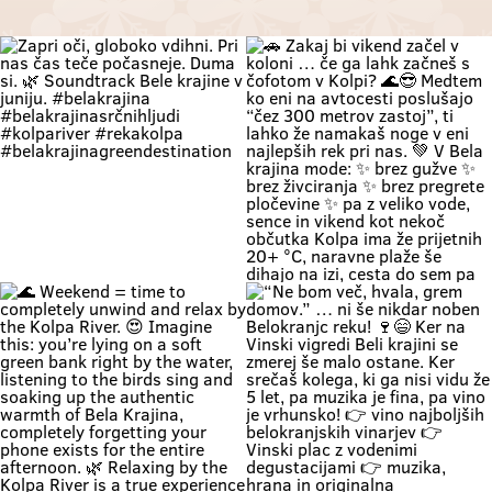
Zapri oči, globoko vdihni. Pri nas
🚗 Zakaj bi vikend začel v koloni …
čas teče počasneje. Duma si. 🌿
če ga lahk začneš s čofotom v
Soundtrack Bele krajine v juniju.
Kolpi? 🌊😎 Medtem ko eni na
#belakrajina
avtocesti poslušajo “čez 300
#belakrajinasrčnihljudi
metrov zastoj”, ti lahko že
#kolpariver #rekakolpa
namakaš noge v eni najlepših rek
#belakrajinagreendestination
pri nas. 💚 V Bela krajina mode: ✨
brez gužve ✨ brez živciranja ✨
brez pregrete pločevine ✨ pa z
veliko vode, sence in vikend kot
nekoč občutka Kolpa ima že
prijetnih 20+ °C, naravne plaže še
dihajo na izi, cesta do sem pa ni
stres test za živce. 😌 💡 Vikend