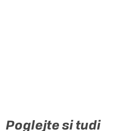
ULICA STANETA ROZMANA
26, SI-8340 ČRNOMELJ
Belokranjski
hram Črnomelj
Poglejte si tudi