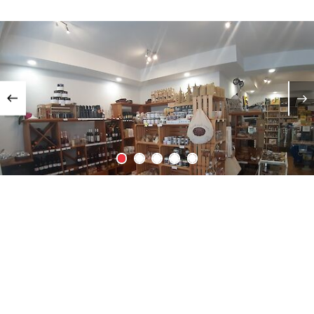
Previous
Za prikaz vsebine morate omogočiti piškotke.
Nastavitve piškotkov