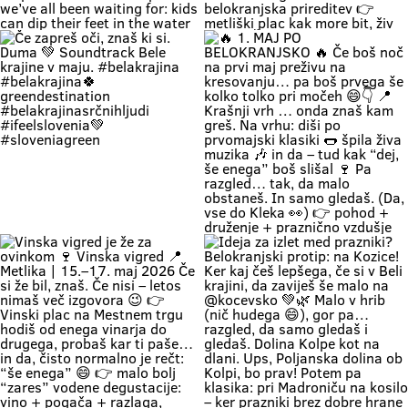
plan: kopalke ✔️ brisača ✔️ hladna
pijača ✔️ DARS drama ❌ 📍 Bela
krajina kliče. Pa ne po troblji. 😏
#BelaKrajina #Kolpa
🌊 Weekend = time to completely
“Ne bom več, hvala, grem domov.”
#SloveniaOutdoor #FeelSlovenia
unwind and relax by the Kolpa
… ni še nikdar noben Belokranjc
#Poletje Roadtrip Narava Kopanje
River. 😍 Imagine this: you’re lying
reku! 🍷😄 Ker na Vinski vigredi
WeekendMood HiddenGem
on a soft green bank right by the
Beli krajini se zmerej še malo
SloveniaGreen
water, listening to the birds sing
ostane. Ker srečaš kolega, ki ga
and soaking up the authentic
nisi vidu že 5 let, pa muzika je fina,
warmth of Bela Krajina, completely
pa vino je vrhunsko! 👉 vino
forgetting your phone exists for
najboljših belokranjskih vinarjev
the entire afternoon. 🌿 Relaxing
👉 Vinski plac z vodenimi
by the Kolpa River is a true
degustacijami 👉 muzika, hrana in
experience we’ve all been waiting
originalna belokranjska prireditev
for: kids can dip their feet in the
👉 metliški plac kak more bit, živ
water and collect pebbles, parents
in poln Če hočeš doživet Belo
can enjoy the shade, and
krajino takšno, kot je zares —
romantics can take a stroll along
prideš na Vigred. Za en večer.
the river. 🥰 👉 Location: beautiful
Ostaneš pa še malo dlje. 😌🍇 Se
beaches along the Kolpa River 👉
vidimo v Metliki! 🎥 Zavod za
Weather: a hot weekend is on the
turizem, kulturo, šport in mladino
Če zapreš oči, znaš ki si. Duma 💚
🔥 1. MAJ PO BELOKRANJSKO 🔥
way 👉 Time: warm May days (the
Metlika #belakrajina #vinskavigred
Soundtrack Bele krajine v maju.
Če boš noč na prvi maj preživu na
perfect time for your first
#belakrajinasrčnihljudi #metlika
#belakrajina #belakrajina🍀
kresovanju… pa boš prvega še
encounter with nature) 👉 Nature
greendestination
kolko tolko pri močeh 😄👇 📍
+ a lounge chair in the shade +
#belakrajinasrčnihljudi
Krašnji vrh … onda znaš kam greš.
your favorite people = a
#ifeelslovenia💚 #sloveniagreen
Na vrhu: diši po prvomajski klasiki
combination that has never
🌭 špila živa muzika 🎶 in da – tud
disappointed Come see us. You
kak “dej, še enega” boš slišal 🍷
know where we are—the place
Pa razgled… tak, da malo
where time actually slows down
obstaneš. In samo gledaš. (Da,
and your batteries recharge all on
vse do Kleka 👀) 👉 pohod +
their own. 💚
druženje + praznično vzdušje 👉
za družine, prijatelje, pa malo
rekreacije (če že mora bit 😄) 👉