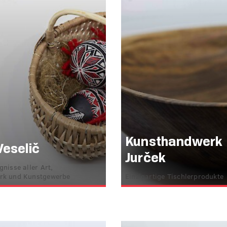
Kunsthandwerk
Veselič
Jurček
nisse aller Art,
rk und Kunstgewerbe
Einzigartige Tischlerprodukte