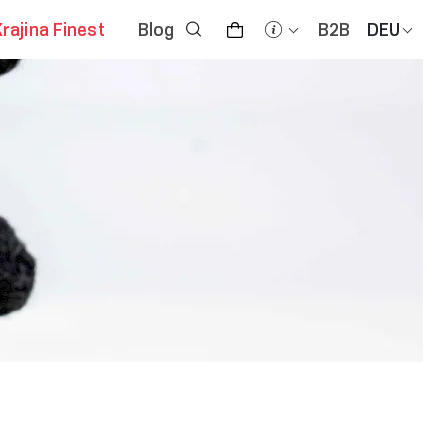
Krajina Finest
Blog
B2B
DEU