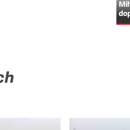
Mih
dop
ch