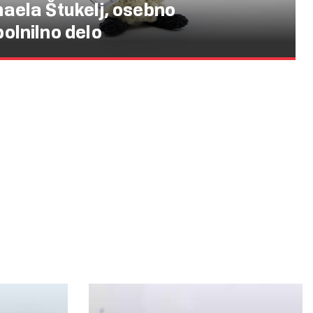
aela Štukelj, osebno
olnilno delo