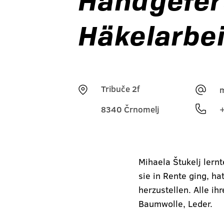
Handgefert
Häkelarbei
Tribuče 2f
m
8340 Črnomelj
Mihaela Štukelj lernt
sie in Rente ging, h
herzustellen. Alle ih
Baumwolle, Leder.