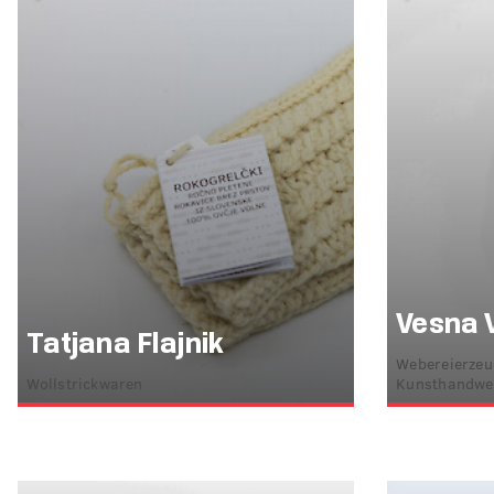
Vesna 
Tatjana Flajnik
Webereierzeug
Wollstrickwaren
Kunsthandwe