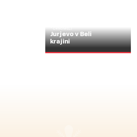
TRG SVOBODE 3, 8340
ČRNOMELJ
Jurjevo v Beli
krajini