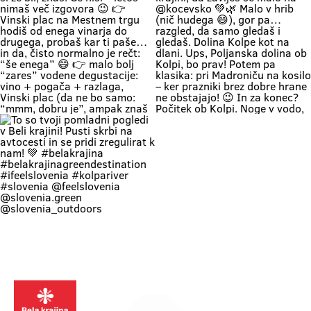
+ a lounge chair in the shade +
#belakrajinasrčnihljudi
Krašnji vrh … onda znaš kam greš.
your favorite people = a
#ifeelslovenia💚 #sloveniagreen
Na vrhu: diši po prvomajski klasiki
combination that has never
🌭 špila živa muzika 🎶 in da – tud
disappointed Come see us. You
kak “dej, še enega” boš slišal 🍷
know where we are—the place
Pa razgled… tak, da malo
where time actually slows down
obstaneš. In samo gledaš. (Da,
and your batteries recharge all on
vse do Kleka 👀) 👉 pohod +
their own. 💚
druženje + praznično vzdušje 👉
za družine, prijatelje, pa malo
rekreacije (če že mora bit 😄) 👉
začetek maja, kot se šika Pridi gor.
Če ne zaradi pohoda… pa zaradi
nas, Belokranjcev 🙌 Se vidimo!
#BelaKrajina #KrašnjiVrh #PrviMaj
Vinska vigred je že za ovinkom 🍷
Ideja za izlet med prazniki?
#SloveniaOutdoor
Vinska vigred 📍 Metlika | 15.–17.
Belokranjski protip: na Kozice! Ker
#VisitBelaKrajina #feelslovenia
maj 2026 Če si že bil, znaš. Če nisi
kaj češ lepšega, če si v Beli krajini,
@feelslovenia @slovenia.green
– letos nimaš več izgovora 😉 👉
da zaviješ še malo na @kocevsko
@slovenia_outdoors
Vinski plac na Mestnem trgu hodiš
💚🌿 Malo v hrib (nič hudega 😄),
@obcinametlika @metlikazavod
od enega vinarja do drugega,
gor pa… razgled, da samo gledaš i
@planinci_metlika
probaš kar ti paše… in da, čisto
gledaš. Dolina Kolpe kot na dlani.
normalno je rečt: “še enega” 😄
Ups, Poljanska dolina ob Kolpi, bo
👉 malo bolj “zares” vodene
prav! Potem pa klasika: pri
degustacije: vino + pogača +
Madroniču na kosilo – ker prazniki
razlaga, Vinski plac (da ne bo
brez dobre hrane ne obstajajo! 😉
samo: “mmm, dobru je”, ampak
In za konec? Počitek ob Kolpi.
znaš tudi zakaj) 👉 večeri na Trgu
Noge v vodo, glava na off. Tako se
svobode muzika, folklora,
dela prvi maj po belokranjsko. 💚
kronanje … prava vigredna norija💃
#BelaKrajina #FeelSlovenia
👉 Program: vinska-vigred.si To je
#PrviMaj #Kolpa #Kožice Izlet
to. Pridi. Pa boš morda probal še
SloveniaOutdoor 📸 @jankocjan
kaj, česar nisi planiral 😉 Mini
@feelslovenia
To so tvoji pomladni pogledi v Beli
dilema za komentarje: je bulje
@slovenia_outdoors
krajini! Pusti skrbi na avtocesti in
rdeče 🍷 al belo 🥂? Označi še
@slovenia.green
se pridi zregulirat k nam! 💚
ekipo, s kom prideš 👇
#belakrajina