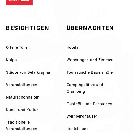
#VinskaVigred #BelaKrajina
#belakrajinagreendestination
#Metlika #SloveniaWine
#ifeelslovenia #kolpariver
#VisitBelaKrajina #FeelSlovenia
#slovenia @feelslovenia
@slovenia.green
@slovenia_outdoors
BESICHTIGEN
ÜBERNACHTEN
Offene Türen
Hotels
Kolpa
Wohnungen und Zimmer
Städte von Bela krajina
Touristische Bauernhöfe
Veranstaltungen
Campingplätze und
Glamping
Naturschönheiten
Gasthöfe und Pensionen
Kunst und Kultur
Weinberghäuser
Traditionelle
Veranstaltungen
Hostels und