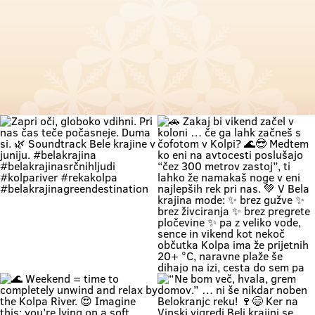
Zapri oči, globoko vdihni. Pri nas
🚗 Zakaj bi vikend začel v koloni …
čas teče počasneje. Duma si. 🌿
če ga lahk začneš s čofotom v
Soundtrack Bele krajine v juniju.
Kolpi? 🌊😎 Medtem ko eni na
#belakrajina
avtocesti poslušajo “čez 300