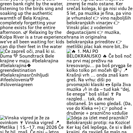
#belakrajinasrčnihljudi
metrov zastoj”, ti lahko že
#kolpariver #rekakolpa
namakaš noge v eni najlepših rek
#belakrajinagreendestination
pri nas. 💚 V Bela krajina mode: ✨
brez gužve ✨ brez živciranja ✨
brez pregrete pločevine ✨ pa z
veliko vode, sence in vikend kot
nekoč občutka Kolpa ima že
prijetnih 20+ °C, naravne plaže še
dihajo na izi, cesta do sem pa ni
stres test za živce. 😌 💡 Vikend
plan: kopalke ✔️ brisača ✔️ hladna
pijača ✔️ DARS drama ❌ 📍 Bela
krajina kliče. Pa ne po troblji. 😏
#BelaKrajina #Kolpa
🌊 Weekend = time to completely
“Ne bom več, hvala, grem domov.”
#SloveniaOutdoor #FeelSlovenia
unwind and relax by the Kolpa
… ni še nikdar noben Belokranjc
#Poletje Roadtrip Narava Kopanje
River. 😍 Imagine this: you’re lying
reku! 🍷😄 Ker na Vinski vigredi
WeekendMood HiddenGem
on a soft green bank right by the
Beli krajini se zmerej še malo
SloveniaGreen
water, listening to the birds sing
ostane. Ker srečaš kolega, ki ga
and soaking up the authentic
nisi vidu že 5 let, pa muzika je fina,
warmth of Bela Krajina, completely
pa vino je vrhunsko! 👉 vino
forgetting your phone exists for
najboljših belokranjskih vinarjev
the entire afternoon. 🌿 Relaxing
👉 Vinski plac z vodenimi
by the Kolpa River is a true
degustacijami 👉 muzika, hrana in
experience we’ve all been waiting
originalna belokranjska prireditev
for: kids can dip their feet in the
👉 metliški plac kak more bit, živ
water and collect pebbles, parents
in poln Če hočeš doživet Belo
can enjoy the shade, and
krajino takšno, kot je zares —
romantics can take a stroll along
prideš na Vigred. Za en večer.
the river. 🥰 👉 Location: beautiful
Ostaneš pa še malo dlje. 😌🍇 Se
beaches along the Kolpa River 👉
vidimo v Metliki! 🎥 Zavod za
Weather: a hot weekend is on the
turizem, kulturo, šport in mladino
Če zapreš oči, znaš ki si. Duma 💚
🔥 1. MAJ PO BELOKRANJSKO 🔥
way 👉 Time: warm May days (the
Metlika #belakrajina #vinskavigred
Soundtrack Bele krajine v maju.
Če boš noč na prvi maj preživu na
perfect time for your first
#belakrajinasrčnihljudi #metlika
#belakrajina #belakrajina🍀
kresovanju… pa boš prvega še
encounter with nature) 👉 Nature
greendestination
kolko tolko pri močeh 😄👇 📍