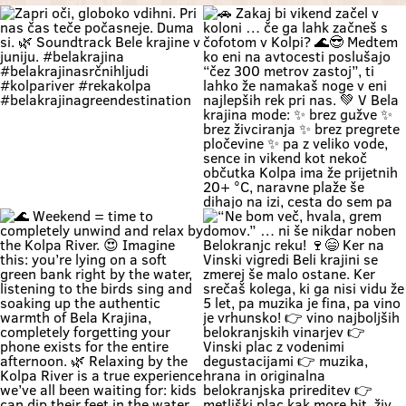
Zapri oči, globoko vdihni. Pri nas
🚗 Zakaj bi vikend začel v koloni …
čas teče počasneje. Duma si. 🌿
če ga lahk začneš s čofotom v
Soundtrack Bele krajine v juniju.
Kolpi? 🌊😎 Medtem ko eni na
#belakrajina
avtocesti poslušajo “čez 300
#belakrajinasrčnihljudi
metrov zastoj”, ti lahko že
#kolpariver #rekakolpa
namakaš noge v eni najlepših rek
#belakrajinagreendestination
pri nas. 💚 V Bela krajina mode: ✨
brez gužve ✨ brez živciranja ✨
brez pregrete pločevine ✨ pa z
veliko vode, sence in vikend kot
nekoč občutka Kolpa ima že
prijetnih 20+ °C, naravne plaže še
dihajo na izi, cesta do sem pa ni
stres test za živce. 😌 💡 Vikend
plan: kopalke ✔️ brisača ✔️ hladna
pijača ✔️ DARS drama ❌ 📍 Bela