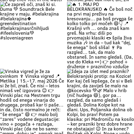
krajina kliče. Pa ne po troblji. 😏
#BelaKrajina #Kolpa
🌊 Weekend = time to completely
“Ne bom več, hvala, grem domov.”
#SloveniaOutdoor #FeelSlovenia
unwind and relax by the Kolpa
… ni še nikdar noben Belokranjc
#Poletje Roadtrip Narava Kopanje
River. 😍 Imagine this: you’re lying
reku! 🍷😄 Ker na Vinski vigredi
WeekendMood HiddenGem
on a soft green bank right by the
Beli krajini se zmerej še malo
SloveniaGreen
water, listening to the birds sing
ostane. Ker srečaš kolega, ki ga
and soaking up the authentic
nisi vidu že 5 let, pa muzika je fina,
warmth of Bela Krajina, completely
pa vino je vrhunsko! 👉 vino
forgetting your phone exists for
najboljših belokranjskih vinarjev
the entire afternoon. 🌿 Relaxing
👉 Vinski plac z vodenimi
by the Kolpa River is a true
degustacijami 👉 muzika, hrana in
experience we’ve all been waiting
originalna belokranjska prireditev
for: kids can dip their feet in the
👉 metliški plac kak more bit, živ
water and collect pebbles, parents
in poln Če hočeš doživet Belo
can enjoy the shade, and
krajino takšno, kot je zares —
romantics can take a stroll along
prideš na Vigred. Za en večer.
the river. 🥰 👉 Location: beautiful
Ostaneš pa še malo dlje. 😌🍇 Se
beaches along the Kolpa River 👉
vidimo v Metliki! 🎥 Zavod za
Weather: a hot weekend is on the
turizem, kulturo, šport in mladino
Če zapreš oči, znaš ki si. Duma 💚
🔥 1. MAJ PO BELOKRANJSKO 🔥
way 👉 Time: warm May days (the
Metlika #belakrajina #vinskavigred
Soundtrack Bele krajine v maju.
Če boš noč na prvi maj preživu na
perfect time for your first
#belakrajinasrčnihljudi #metlika
#belakrajina #belakrajina🍀
kresovanju… pa boš prvega še
encounter with nature) 👉 Nature
greendestination
kolko tolko pri močeh 😄👇 📍
+ a lounge chair in the shade +
#belakrajinasrčnihljudi
Krašnji vrh … onda znaš kam greš.
your favorite people = a
#ifeelslovenia💚 #sloveniagreen
Na vrhu: diši po prvomajski klasiki
combination that has never
🌭 špila živa muzika 🎶 in da – tud
disappointed Come see us. You
kak “dej, še enega” boš slišal 🍷
know where we are—the place
Pa razgled… tak, da malo
where time actually slows down
obstaneš. In samo gledaš. (Da,
and your batteries recharge all on
vse do Kleka 👀) 👉 pohod +
their own. 💚
druženje + praznično vzdušje 👉
za družine, prijatelje, pa malo
rekreacije (če že mora bit 😄) 👉
začetek maja, kot se šika Pridi gor.
Če ne zaradi pohoda… pa zaradi