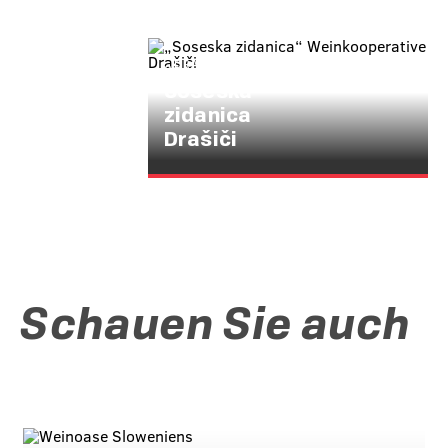
DRAŠIČI 46, SI 8330
METLIKA
Soseska
zidanica
Drašiči
Schauen Sie auch