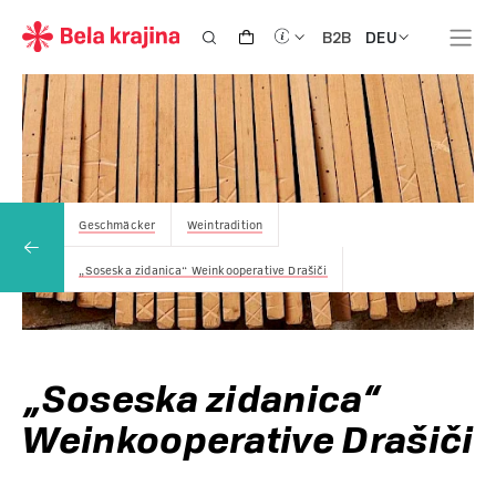
DEU
B2B
Geschmäcker
Weintradition
„Soseska zidanica“ Weinkooperative Drašiči
„Soseska zidanica“
Weinkooperative Drašiči