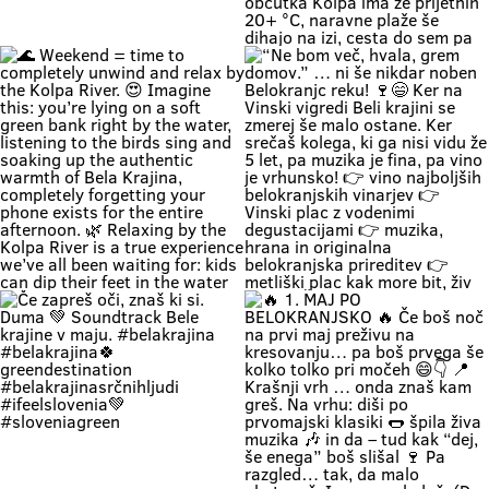
Zapri oči, globoko vdihni. Pri nas
🚗 Zakaj bi vikend začel v koloni …
čas teče počasneje. Duma si. 🌿
če ga lahk začneš s čofotom v
Soundtrack Bele krajine v juniju.
Kolpi? 🌊😎 Medtem ko eni na
#belakrajina
avtocesti poslušajo “čez 300
#belakrajinasrčnihljudi
metrov zastoj”, ti lahko že
#kolpariver #rekakolpa
namakaš noge v eni najlepših rek
#belakrajinagreendestination
pri nas. 💚 V Bela krajina mode: ✨
brez gužve ✨ brez živciranja ✨
brez pregrete pločevine ✨ pa z
veliko vode, sence in vikend kot
nekoč občutka Kolpa ima že
prijetnih 20+ °C, naravne plaže še
dihajo na izi, cesta do sem pa ni
stres test za živce. 😌 💡 Vikend
plan: kopalke ✔️ brisača ✔️ hladna
pijača ✔️ DARS drama ❌ 📍 Bela
krajina kliče. Pa ne po troblji. 😏
#BelaKrajina #Kolpa
🌊 Weekend = time to completely
“Ne bom več, hvala, grem domov.”
#SloveniaOutdoor #FeelSlovenia
unwind and relax by the Kolpa
… ni še nikdar noben Belokranjc
#Poletje Roadtrip Narava Kopanje
River. 😍 Imagine this: you’re lying
reku! 🍷😄 Ker na Vinski vigredi
WeekendMood HiddenGem
on a soft green bank right by the
Beli krajini se zmerej še malo
SloveniaGreen
water, listening to the birds sing
ostane. Ker srečaš kolega, ki ga
and soaking up the authentic
nisi vidu že 5 let, pa muzika je fina,
warmth of Bela Krajina, completely
pa vino je vrhunsko! 👉 vino
forgetting your phone exists for
najboljših belokranjskih vinarjev
the entire afternoon. 🌿 Relaxing
👉 Vinski plac z vodenimi
by the Kolpa River is a true
degustacijami 👉 muzika, hrana in
experience we’ve all been waiting
originalna belokranjska prireditev
for: kids can dip their feet in the
👉 metliški plac kak more bit, živ
water and collect pebbles, parents
in poln Če hočeš doživet Belo
can enjoy the shade, and
krajino takšno, kot je zares —