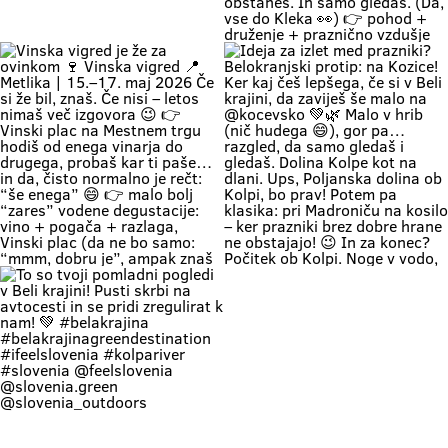
romantics can take a stroll along
prideš na Vigred. Za en večer.
the river. 🥰 👉 Location: beautiful
Ostaneš pa še malo dlje. 😌🍇 Se
beaches along the Kolpa River 👉
vidimo v Metliki! 🎥 Zavod za
Weather: a hot weekend is on the
turizem, kulturo, šport in mladino
Če zapreš oči, znaš ki si. Duma 💚
🔥 1. MAJ PO BELOKRANJSKO 🔥
way 👉 Time: warm May days (the
Metlika #belakrajina #vinskavigred
Soundtrack Bele krajine v maju.
Če boš noč na prvi maj preživu na
perfect time for your first
#belakrajinasrčnihljudi #metlika
#belakrajina #belakrajina🍀
kresovanju… pa boš prvega še
encounter with nature) 👉 Nature
greendestination
kolko tolko pri močeh 😄👇 📍
+ a lounge chair in the shade +
#belakrajinasrčnihljudi
Krašnji vrh … onda znaš kam greš.
your favorite people = a
#ifeelslovenia💚 #sloveniagreen
Na vrhu: diši po prvomajski klasiki
combination that has never
🌭 špila živa muzika 🎶 in da – tud
disappointed Come see us. You
kak “dej, še enega” boš slišal 🍷
know where we are—the place
Pa razgled… tak, da malo
where time actually slows down
obstaneš. In samo gledaš. (Da,
and your batteries recharge all on
vse do Kleka 👀) 👉 pohod +
their own. 💚
druženje + praznično vzdušje 👉
za družine, prijatelje, pa malo
rekreacije (če že mora bit 😄) 👉
začetek maja, kot se šika Pridi gor.
Če ne zaradi pohoda… pa zaradi
nas, Belokranjcev 🙌 Se vidimo!
#BelaKrajina #KrašnjiVrh #PrviMaj
Vinska vigred je že za ovinkom 🍷
Ideja za izlet med prazniki?
#SloveniaOutdoor
Vinska vigred 📍 Metlika | 15.–17.
Belokranjski protip: na Kozice! Ker
#VisitBelaKrajina #feelslovenia
maj 2026 Če si že bil, znaš. Če nisi
kaj češ lepšega, če si v Beli krajini,
@feelslovenia @slovenia.green
– letos nimaš več izgovora 😉 👉
da zaviješ še malo na @kocevsko
@slovenia_outdoors
Vinski plac na Mestnem trgu hodiš
💚🌿 Malo v hrib (nič hudega 😄),
@obcinametlika @metlikazavod
od enega vinarja do drugega,
gor pa… razgled, da samo gledaš i
@planinci_metlika
probaš kar ti paše… in da, čisto
gledaš. Dolina Kolpe kot na dlani.
normalno je rečt: “še enega” 😄
Ups, Poljanska dolina ob Kolpi, bo
👉 malo bolj “zares” vodene
prav! Potem pa klasika: pri
degustacije: vino + pogača +
Madroniču na kosilo – ker prazniki
razlaga, Vinski plac (da ne bo
brez dobre hrane ne obstajajo! 😉
samo: “mmm, dobru je”, ampak
In za konec? Počitek ob Kolpi.
znaš tudi zakaj) 👉 večeri na Trgu
Noge v vodo, glava na off. Tako se
svobode muzika, folklora,
dela prvi maj po belokranjsko. 💚