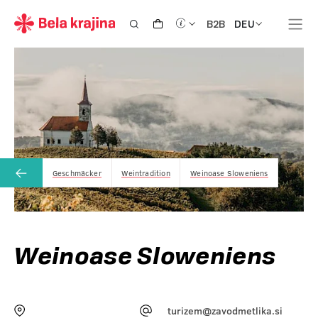
DEU
B2B
Geschmäcker
Weintradition
Weinoase Sloweniens
Weinoase Sloweniens
turizem@zavodmetlika.si