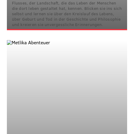
Flusses, der Landschaft, die das Leben der Menschen
die dort leben gestaltet hat, kennen. Blicken sie ins sich
selbst und lernen sie über den Kreislauf des Lebens,
über Geburt und Tod in der Geschichte und Philosophie
und kreieren sie unvergessliche Erinnerungen.