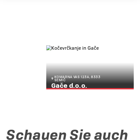
KOMARNA VAS 123A, 8333
SEMIČ
Gače d.o.o.
Gače d.o.o.
Schauen Sie auch