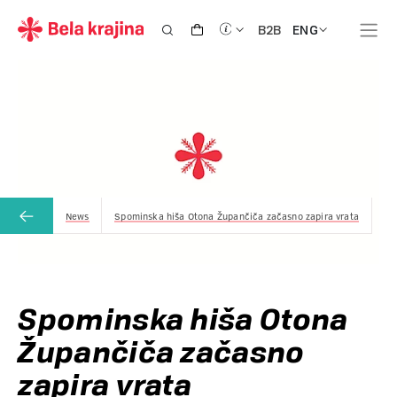
ENG
B2B
News
Spominska hiša Otona Župančiča začasno zapira vrata
Spominska hiša Otona
Župančiča začasno
zapira vrata