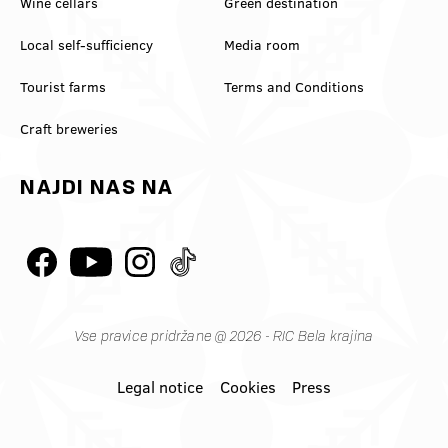
Wine cellars
Green destination
Local self-sufficiency
Media room
Tourist farms
Terms and Conditions
Craft breweries
NAJDI NAS NA
Vse pravice pridržane @ 2026 - RIC Bela krajina
Legal notice
Cookies
Press