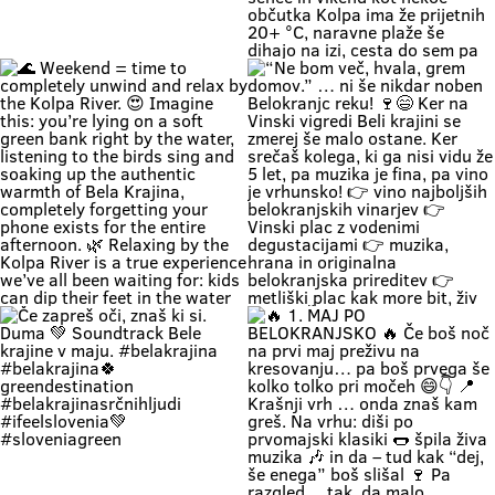
Zapri oči, globoko vdihni. Pri nas
🚗 Zakaj bi vikend začel v koloni …
čas teče počasneje. Duma si. 🌿
če ga lahk začneš s čofotom v
Soundtrack Bele krajine v juniju.
Kolpi? 🌊😎 Medtem ko eni na
#belakrajina
avtocesti poslušajo “čez 300
#belakrajinasrčnihljudi
metrov zastoj”, ti lahko že
#kolpariver #rekakolpa
namakaš noge v eni najlepših rek
#belakrajinagreendestination
pri nas. 💚 V Bela krajina mode: ✨
brez gužve ✨ brez živciranja ✨
brez pregrete pločevine ✨ pa z
veliko vode, sence in vikend kot
nekoč občutka Kolpa ima že
prijetnih 20+ °C, naravne plaže še
dihajo na izi, cesta do sem pa ni
stres test za živce. 😌 💡 Vikend
plan: kopalke ✔️ brisača ✔️ hladna
pijača ✔️ DARS drama ❌ 📍 Bela
krajina kliče. Pa ne po troblji. 😏
#BelaKrajina #Kolpa
🌊 Weekend = time to completely
“Ne bom več, hvala, grem domov.”
#SloveniaOutdoor #FeelSlovenia
unwind and relax by the Kolpa
… ni še nikdar noben Belokranjc
#Poletje Roadtrip Narava Kopanje
River. 😍 Imagine this: you’re lying
reku! 🍷😄 Ker na Vinski vigredi
WeekendMood HiddenGem
on a soft green bank right by the
Beli krajini se zmerej še malo
SloveniaGreen
water, listening to the birds sing
ostane. Ker srečaš kolega, ki ga
and soaking up the authentic
nisi vidu že 5 let, pa muzika je fina,
warmth of Bela Krajina, completely
pa vino je vrhunsko! 👉 vino
forgetting your phone exists for
najboljših belokranjskih vinarjev
the entire afternoon. 🌿 Relaxing
👉 Vinski plac z vodenimi
by the Kolpa River is a true
degustacijami 👉 muzika, hrana in
experience we’ve all been waiting
originalna belokranjska prireditev
for: kids can dip their feet in the
👉 metliški plac kak more bit, živ
water and collect pebbles, parents
in poln Če hočeš doživet Belo