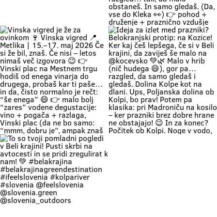
can enjoy the shade, and
krajino takšno, kot je zares —
romantics can take a stroll along
prideš na Vigred. Za en večer.
the river. 🥰 👉 Location: beautiful
Ostaneš pa še malo dlje. 😌🍇 Se
beaches along the Kolpa River 👉
vidimo v Metliki! 🎥 Zavod za
Weather: a hot weekend is on the
turizem, kulturo, šport in mladino
Če zapreš oči, znaš ki si. Duma 💚
🔥 1. MAJ PO BELOKRANJSKO 🔥
way 👉 Time: warm May days (the
Metlika #belakrajina #vinskavigred
Soundtrack Bele krajine v maju.
Če boš noč na prvi maj preživu na
perfect time for your first
#belakrajinasrčnihljudi #metlika
#belakrajina #belakrajina🍀
kresovanju… pa boš prvega še
encounter with nature) 👉 Nature
greendestination
kolko tolko pri močeh 😄👇 📍
+ a lounge chair in the shade +
#belakrajinasrčnihljudi
Krašnji vrh … onda znaš kam greš.
your favorite people = a
#ifeelslovenia💚 #sloveniagreen
Na vrhu: diši po prvomajski klasiki
combination that has never
🌭 špila živa muzika 🎶 in da – tud
disappointed Come see us. You
kak “dej, še enega” boš slišal 🍷
know where we are—the place
Pa razgled… tak, da malo
where time actually slows down
obstaneš. In samo gledaš. (Da,
and your batteries recharge all on
vse do Kleka 👀) 👉 pohod +
their own. 💚
druženje + praznično vzdušje 👉
za družine, prijatelje, pa malo
rekreacije (če že mora bit 😄) 👉
začetek maja, kot se šika Pridi gor.
Če ne zaradi pohoda… pa zaradi
nas, Belokranjcev 🙌 Se vidimo!
#BelaKrajina #KrašnjiVrh #PrviMaj
Vinska vigred je že za ovinkom 🍷
Ideja za izlet med prazniki?
#SloveniaOutdoor
Vinska vigred 📍 Metlika | 15.–17.
Belokranjski protip: na Kozice! Ker
#VisitBelaKrajina #feelslovenia
maj 2026 Če si že bil, znaš. Če nisi
kaj češ lepšega, če si v Beli krajini,
@feelslovenia @slovenia.green
– letos nimaš več izgovora 😉 👉
da zaviješ še malo na @kocevsko
@slovenia_outdoors
Vinski plac na Mestnem trgu hodiš
💚🌿 Malo v hrib (nič hudega 😄),
@obcinametlika @metlikazavod
od enega vinarja do drugega,
gor pa… razgled, da samo gledaš i
@planinci_metlika
probaš kar ti paše… in da, čisto
gledaš. Dolina Kolpe kot na dlani.
normalno je rečt: “še enega” 😄
Ups, Poljanska dolina ob Kolpi, bo
👉 malo bolj “zares” vodene
prav! Potem pa klasika: pri
degustacije: vino + pogača +
Madroniču na kosilo – ker prazniki
razlaga, Vinski plac (da ne bo
brez dobre hrane ne obstajajo! 😉
samo: “mmm, dobru je”, ampak
In za konec? Počitek ob Kolpi.
znaš tudi zakaj) 👉 večeri na Trgu
Noge v vodo, glava na off. Tako se