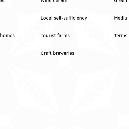
es
Wine cellars
Green 
hrana in
In samo
originalna
gledaš. (Da,
belokranjska
vse do Kleka
prireditev
👀) 👉
Local self-sufficiency
Media
👉 metliški
pohod +
plac kak
druženje +
more bit, živ
praznično
y homes
Tourist farms
Terms 
in poln Če
vzdušje 👉
hočeš
za družine,
doživet Belo
prijatelje, pa
krajino
malo
Craft breweries
takšno, kot
rekreacije
je zares —
(če že mora
prideš na
bit 😄) 👉
Vigred. Za
začetek
en večer.
maja, kot se
Ostaneš pa
šika Pridi
še malo dlje.
gor. Če ne
😌🍇 Se
zaradi
vidimo v
pohoda…
Metliki! 🎥
pa zaradi
Zavod za
nas,
turizem,
Belokranjcev
kulturo,
🙌 Se
šport in
vidimo!
mladino
#BelaKrajina
Metlika
#KrašnjiVrh
#belakrajina
#PrviMaj