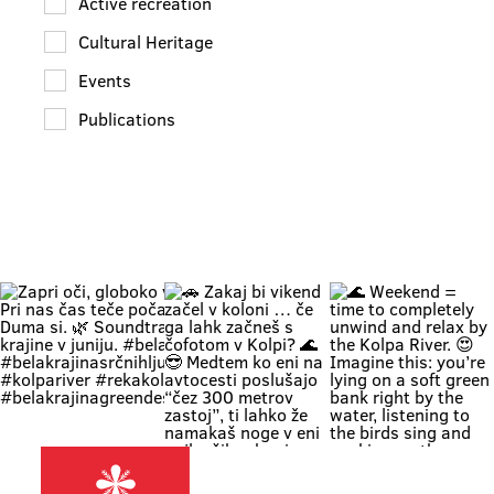
Active recreation
Cultural Heritage
Events
Publications
Zapri oči,
🚗 Zakaj bi
🌊 Weekend
globoko
vikend začel
= time to