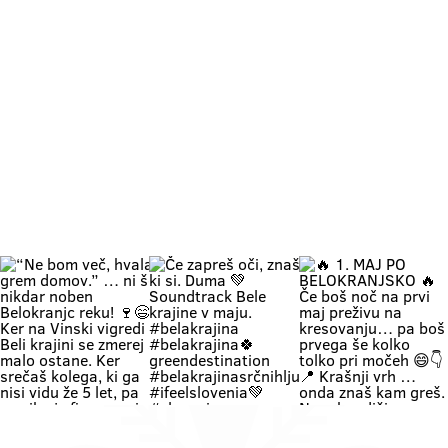
“Ne bom
Če zapreš
🔥 1. MAJ
več, hvala,
oči, znaš ki
PO