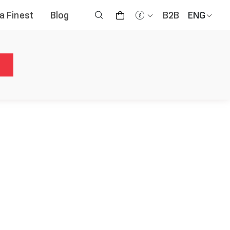
na Finest
Blog
B2B
ENG
h