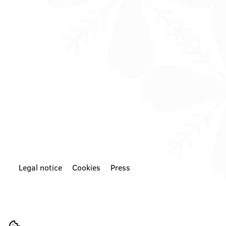
Roadtrip
days (the
Narava
perfect time
Kopanje
for your
WeekendMood
first
HiddenGem
encounter
SloveniaGreen
with nature)
👉 Nature +
a lounge
chair in the
shade +
your
favorite
people = a
combination
that has
never
disappointed
Come see
us. You
know where
Legal notice
Cookies
Press
we are—the
place where
time
actually
slows down
and your
batteries
recharge all