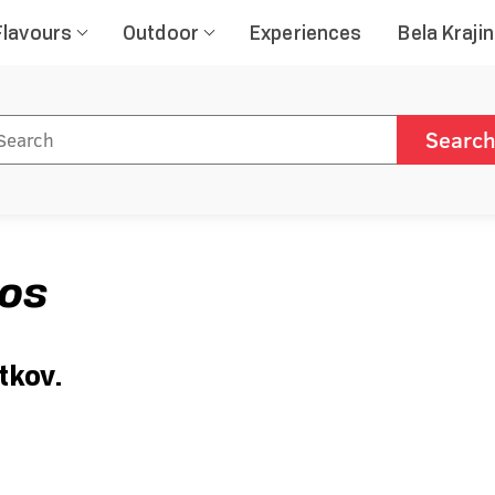
Flavours
Outdoor
Experiences
Bela Kraji
Searc
os
tkov.