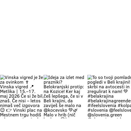
Vinska
Ideja za izlet
To so tvoji
vigred je že
med
pomladni