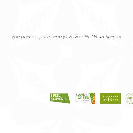
#vinskavigred
#SloveniaOutdoor
#belakrajinasrčnihljudi
#VisitBelaKrajina
#metlika
#feelslovenia
@feelslovenia
@slovenia.green
@slovenia_outdoor
@obcinametlika
Vse pravice pridržane @ 2026 - RIC Bela krajina
@metlikazavod
@planinci_metlika