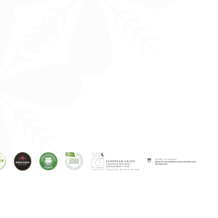
😉 Mini
dilema za
komentarje:
je bulje
rdeče 🍷 al
s
belo 🥂?
Označi še
ekipo, s
kom prideš
👇
#VinskaVigred
#BelaKrajina
#Metlika
#SloveniaWine
#VisitBelaKrajina
#FeelSlovenia