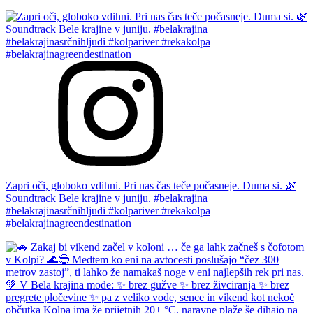
Zapri oči, globoko vdihni. Pri nas čas teče počasneje. Duma si. 🌿
Soundtrack Bele krajine v juniju. #belakrajina
#belakrajinasrčnihljudi #kolpariver #rekakolpa
#belakrajinagreendestination