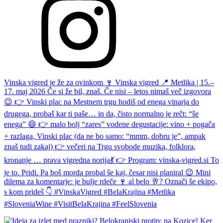
Vinska vigred je že za ovinkom 🍷 Vinska vigred 📍 Metlika | 15.–
17. maj 2026 Če si že bil, znaš. Če nisi – letos nimaš več izgovora
😉 👉 Vinski plac na Mestnem trgu hodiš od enega vinarja do
drugega, probaš kar ti paše… in da, čisto normalno je rečt: “še
enega” 😄 👉 malo bolj “zares” vodene degustacije: vino + pogača
+ razlaga, Vinski plac (da ne bo samo: “mmm, dobru je”, ampak
znaš tudi zakaj) 👉 večeri na Trgu svobode muzika, folklora,
kronanje … prava vigredna norija💃 👉 Program: vinska-vigred.si To
je to. Pridi. Pa boš morda probal še kaj, česar nisi planiral 😉 Mini
dilema za komentarje: je bulje rdeče 🍷 al belo 🥂? Označi še ekipo,
s kom prideš 👇 #VinskaVigred #BelaKrajina #Metlika
#SloveniaWine #VisitBelaKrajina #FeelSlovenia