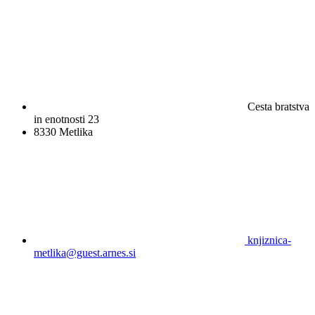
Cesta bratstva
in enotnosti 23
8330 Metlika
knjiznica-
metlika@guest.arnes.si