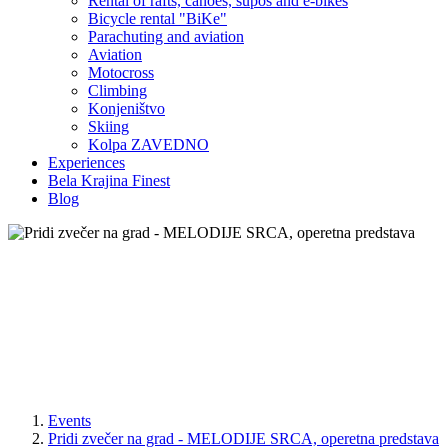
Rental of rafts, canoes, supos and e-bikes
Bicycle rental "BiKe"
Parachuting and aviation
Aviation
Motocross
Climbing
Konjeništvo
Skiing
Kolpa ZAVEDNO
Experiences
Bela Krajina Finest
Blog
Events
Pridi zvečer na grad - MELODIJE SRCA, operetna predstava