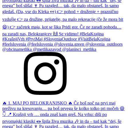
🔥 1. MAJ PO BELOKRANJSKO 🔥 Če boš noč na prvi maj
preživu na kresovanju… pa boš prvega še kolko tolko pri močeh 😄
👇 📍 Krašnji vrh … onda znaš kam greš. Na vrhu: diši po
prvomajski klasiki 🌭 špila živa muzika 🎶 in da – tud kak “dej, še
enega” boš slišal 🍷 Pa razgled… tak, da malo obstaneš. In samo