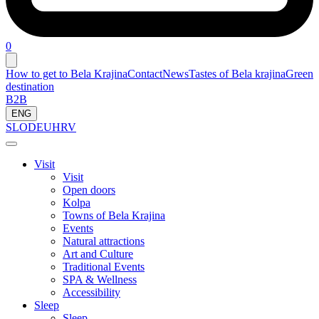
0
How to get to Bela Krajina
Contact
News
Tastes of Bela krajina
Green
destination
B2B
ENG
SLO
DEU
HRV
Visit
Visit
Open doors
Kolpa
Towns of Bela Krajina
Events
Natural attractions
Art and Culture
Traditional Events
SPA & Wellness
Accessibility
Sleep
Sleep