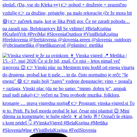
gledaš. (Da, vse do Kleka 👀) 👉 pohod + druženje + praznično
vzdušje 👉 za družine, prijatelje, pa malo rekreacije (če že mora bit
😄) 👉 začetek maja, kot se šika Pridi gor. Če ne zaradi pohoda…
pa zaradi nas, Belokranjcev 🙌 Se vidimo! #BelaKrajina
#KrašnjiVrh #PrviMaj #SloveniaOutdoor #VisitBelaKrajina
#feelslovenia @feelslovenia @slovenia.green @slovenia_outdoors
@obcinametlika @metlikazavod @planinci_metlika