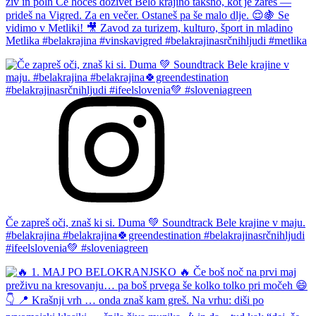
živ in poln Če hočeš doživet Belo krajino takšno, kot je zares —
prideš na Vigred. Za en večer. Ostaneš pa še malo dlje. 😌🍇 Se
vidimo v Metliki! 🎥 Zavod za turizem, kulturo, šport in mladino
Metlika #belakrajina #vinskavigred #belakrajinasrčnihljudi #metlika
Če zapreš oči, znaš ki si. Duma 💚 Soundtrack Bele krajine v maju.
#belakrajina #belakrajina🍀greendestination #belakrajinasrčnihljudi
#ifeelslovenia💚 #sloveniagreen