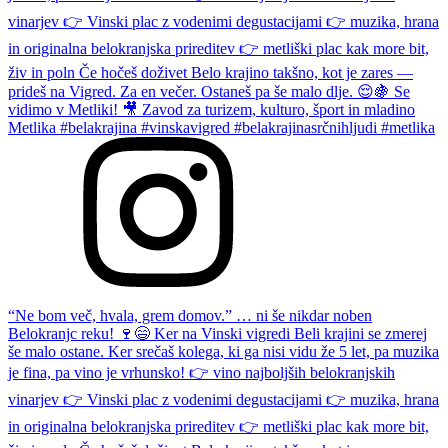
“Ne bom več, hvala, grem domov.” … ni še nikdar noben
Belokranjc reku! 🍷😄 Ker na Vinski vigredi Beli krajini se zmerej
še malo ostane. Ker srečaš kolega, ki ga nisi vidu že 5 let, pa muzika
je fina, pa vino je vrhunsko! 👉 vino najboljših belokranjskih
vinarjev 👉 Vinski plac z vodenimi degustacijami 👉 muzika, hrana
in originalna belokranjska prireditev 👉 metliški plac kak more bit,