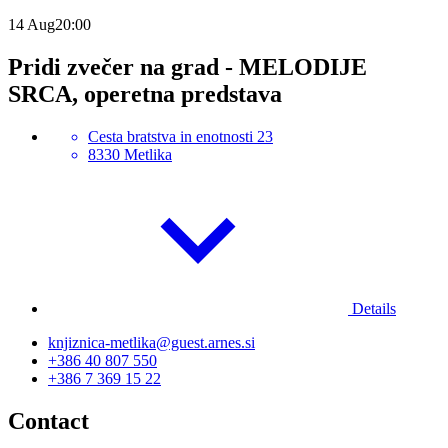
14
Aug
20:00
Pridi zvečer na grad - MELODIJE
SRCA, operetna predstava
Cesta bratstva in enotnosti 23
8330 Metlika
Details
knjiznica-metlika@guest.arnes.si
+386 40 807 550
+386 7 369 15 22
Contact