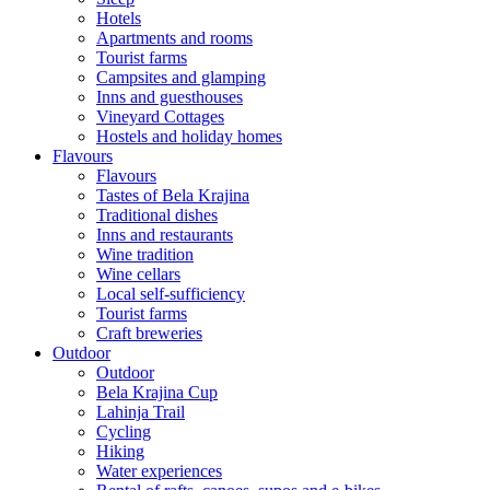
Hotels
Apartments and rooms
Tourist farms
Campsites and glamping
Inns and guesthouses
Vineyard Cottages
Hostels and holiday homes
Flavours
Flavours
Tastes of Bela Krajina
Traditional dishes
Inns and restaurants
Wine tradition
Wine cellars
Local self-sufficiency
Tourist farms
Craft breweries
Outdoor
Outdoor
Bela Krajina Cup
Lahinja Trail
Cycling
Hiking
Water experiences