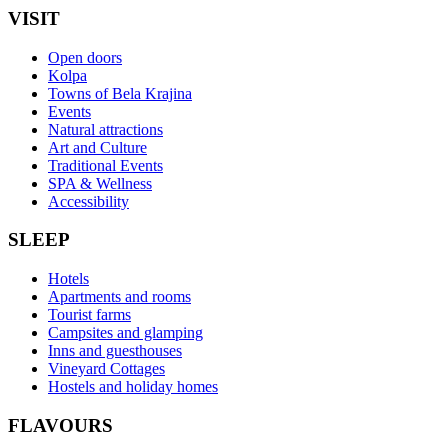
VISIT
Open doors
Kolpa
Towns of Bela Krajina
Events
Natural attractions
Art and Culture
Traditional Events
SPA & Wellness
Accessibility
SLEEP
Hotels
Apartments and rooms
Tourist farms
Campsites and glamping
Inns and guesthouses
Vineyard Cottages
Hostels and holiday homes
FLAVOURS