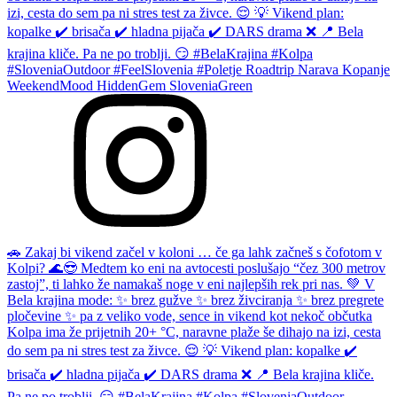
🚗 Zakaj bi vikend začel v koloni … če ga lahk začneš s čofotom v
Kolpi? 🌊😎 Medtem ko eni na avtocesti poslušajo “čez 300 metrov
zastoj”, ti lahko že namakaš noge v eni najlepših rek pri nas. 💚 V
Bela krajina mode: ✨ brez gužve ✨ brez živciranja ✨ brez pregrete
pločevine ✨ pa z veliko vode, sence in vikend kot nekoč občutka
Kolpa ima že prijetnih 20+ °C, naravne plaže še dihajo na izi, cesta
do sem pa ni stres test za živce. 😌 💡 Vikend plan: kopalke ✔️
brisača ✔️ hladna pijača ✔️ DARS drama ❌ 📍 Bela krajina kliče.
Pa ne po troblji. 😏 #BelaKrajina #Kolpa #SloveniaOutdoor