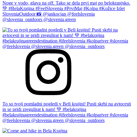
Noge v vodo, glava na off. Tako se dela prvi maj po belokranjsko.
💚 #BelaKrajina #FeelSlovenia #PrviMaj #Kolpa #Kožice Izlet
SloveniaOutdoor 📸 @jankocjan @feelslovenia
@slovenia_outdoors @slovenia.green
To so tvoji pomladni pogledi v Beli krajini! Pusti skrbi na avtocesti
in se pridi zregulirat k nam! 💚 #belakrajina
#belakrajinagreendestination #ifeelslovenia #kolpariver #slovenia
@feelslovenia @slovenia.green @slovenia_outdoors