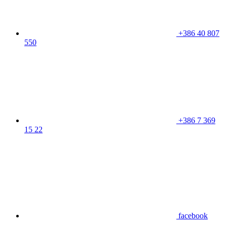
+386 40 807
550
+386 7 369
15 22
facebook