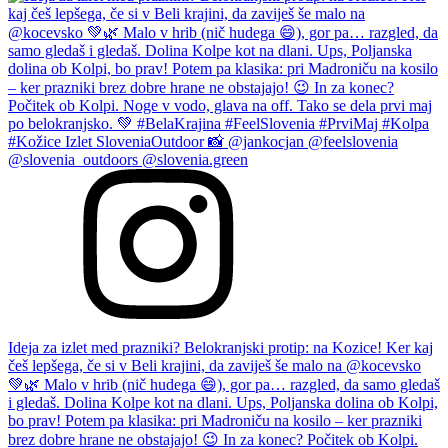
Ideja za izlet med prazniki? Belokranjski protip: na Kozice! Ker kaj
češ lepšega, če si v Beli krajini, da zaviješ še malo na @kocevsko
💚🌿 Malo v hrib (nič hudega 😄), gor pa… razgled, da samo gledaš
i gledaš. Dolina Kolpe kot na dlani. Ups, Poljanska dolina ob Kolpi,
bo prav! Potem pa klasika: pri Madroniču na kosilo – ker prazniki
brez dobre hrane ne obstajajo! 😉 In za konec? Počitek ob Kolpi.