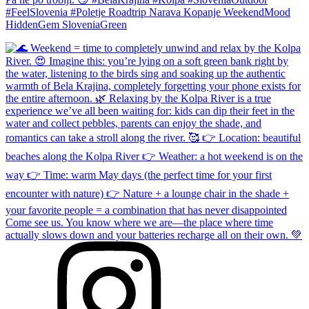
#FeelSlovenia #Poletje Roadtrip Narava Kopanje WeekendMood
HiddenGem SloveniaGreen