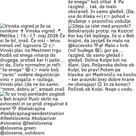
for: kids can dip their feet in the
👉 metliški plac kak more bit, živ
water and collect pebbles, parents
in poln Če hočeš doživet Belo
can enjoy the shade, and
krajino takšno, kot je zares —
romantics can take a stroll along
prideš na Vigred. Za en večer.
the river. 🥰 👉 Location: beautiful
Ostaneš pa še malo dlje. 😌🍇 Se
beaches along the Kolpa River 👉
vidimo v Metliki! 🎥 Zavod za
Weather: a hot weekend is on the
turizem, kulturo, šport in mladino
Če zapreš oči, znaš ki si. Duma 💚
🔥 1. MAJ PO BELOKRANJSKO 🔥
way 👉 Time: warm May days (the
Metlika #belakrajina #vinskavigred
Soundtrack Bele krajine v maju.
Če boš noč na prvi maj preživu na
perfect time for your first
#belakrajinasrčnihljudi #metlika
#belakrajina #belakrajina🍀
kresovanju… pa boš prvega še
encounter with nature) 👉 Nature
greendestination
kolko tolko pri močeh 😄👇 📍
+ a lounge chair in the shade +
#belakrajinasrčnihljudi
Krašnji vrh … onda znaš kam greš.
your favorite people = a
#ifeelslovenia💚 #sloveniagreen
Na vrhu: diši po prvomajski klasiki
combination that has never
🌭 špila živa muzika 🎶 in da – tud
disappointed Come see us. You
kak “dej, še enega” boš slišal 🍷
know where we are—the place
Pa razgled… tak, da malo
where time actually slows down
obstaneš. In samo gledaš. (Da,
and your batteries recharge all on
vse do Kleka 👀) 👉 pohod +
their own. 💚
druženje + praznično vzdušje 👉
za družine, prijatelje, pa malo
rekreacije (če že mora bit 😄) 👉
začetek maja, kot se šika Pridi gor.
Če ne zaradi pohoda… pa zaradi
nas, Belokranjcev 🙌 Se vidimo!
#BelaKrajina #KrašnjiVrh #PrviMaj
Vinska vigred je že za ovinkom 🍷
Ideja za izlet med prazniki?
#SloveniaOutdoor
Vinska vigred 📍 Metlika | 15.–17.
Belokranjski protip: na Kozice! Ker
#VisitBelaKrajina #feelslovenia
maj 2026 Če si že bil, znaš. Če nisi
kaj češ lepšega, če si v Beli krajini,
@feelslovenia @slovenia.green
– letos nimaš več izgovora 😉 👉
da zaviješ še malo na @kocevsko
@slovenia_outdoors
Vinski plac na Mestnem trgu hodiš
💚🌿 Malo v hrib (nič hudega 😄),
@obcinametlika @metlikazavod
od enega vinarja do drugega,
gor pa… razgled, da samo gledaš i
@planinci_metlika
probaš kar ti paše… in da, čisto
gledaš. Dolina Kolpe kot na dlani.
normalno je rečt: “še enega” 😄
Ups, Poljanska dolina ob Kolpi, bo
👉 malo bolj “zares” vodene
prav! Potem pa klasika: pri
degustacije: vino + pogača +
Madroniču na kosilo – ker prazniki
razlaga, Vinski plac (da ne bo
brez dobre hrane ne obstajajo! 😉