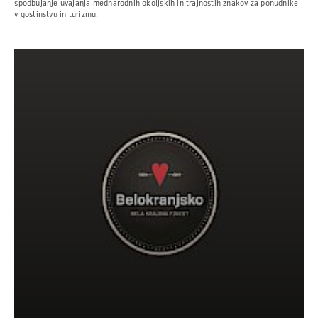
spodbujanje uvajanja mednarodnih okoljskih in trajnostih znakov za ponudnike
v gostinstvu in turizmu.