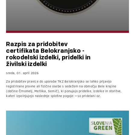
Razpis za pridobitev
certifikata Belokranjsko -
rokodelski izdelki, pridelki in
živilski izdelki
sreda, 01. april 2026
Za pridobitev pravice do uporabe TKZ Belokranjsko se lahko prijavijo
registrirane pravne ali fizične osebe s sedežem na območju Bele krajine
(občine Črnomelj, Metlika, Semič), ki ponujajo pridelke, izdelke in storitve,
kateri izpolnjujejo naslednje splošne pogoje: • so pridelani oz.