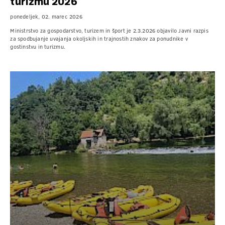
turizmu 2026
ponedeljek, 02. marec 2026
Ministrstvo za gospodarstvo, turizem in šport je 2.3.2026 objavilo Javni razpis
za spodbujanje uvajanja okoljskih in trajnostih znakov za ponudnike v
gostinstvu in turizmu.