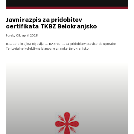
Javni razpis za pridobitev
certifikata TKBZ Belokranjsko
torek, 08. april 2025
RIC Bela krajina objavlja … RAZPIS … za pridobitev pravice do uporabe
Teritorialne kolektivne blagovne znamke Belokranjsko.