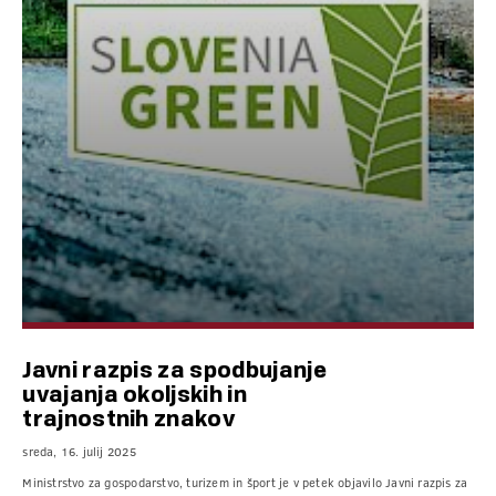
Javni razpis za spodbujanje
uvajanja okoljskih in
trajnostnih znakov
sreda, 16. julij 2025
Ministrstvo za gospodarstvo, turizem in šport je v petek objavilo Javni razpis za