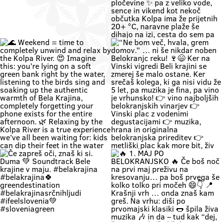
Zapri oči, globoko vdihni. Pri nas
🚗 Zakaj bi vikend začel v koloni …
čas teče počasneje. Duma si. 🌿
če ga lahk začneš s čofotom v
Soundtrack Bele krajine v juniju.
Kolpi? 🌊😎 Medtem ko eni na
#belakrajina
avtocesti poslušajo “čez 300
#belakrajinasrčnihljudi
metrov zastoj”, ti lahko že
#kolpariver #rekakolpa
namakaš noge v eni najlepših rek
#belakrajinagreendestination
pri nas. 💚 V Bela krajina mode: ✨
brez gužve ✨ brez živciranja ✨
brez pregrete pločevine ✨ pa z
veliko vode, sence in vikend kot
nekoč občutka Kolpa ima že
prijetnih 20+ °C, naravne plaže še
dihajo na izi, cesta do sem pa ni
stres test za živce. 😌 💡 Vikend
plan: kopalke ✔️ brisača ✔️ hladna
pijača ✔️ DARS drama ❌ 📍 Bela
krajina kliče. Pa ne po troblji. 😏
#BelaKrajina #Kolpa
🌊 Weekend = time to completely
“Ne bom več, hvala, grem domov.”
#SloveniaOutdoor #FeelSlovenia
unwind and relax by the Kolpa
… ni še nikdar noben Belokranjc
#Poletje Roadtrip Narava Kopanje
River. 😍 Imagine this: you’re lying
reku! 🍷😄 Ker na Vinski vigredi
WeekendMood HiddenGem
on a soft green bank right by the
Beli krajini se zmerej še malo
SloveniaGreen
water, listening to the birds sing
ostane. Ker srečaš kolega, ki ga
and soaking up the authentic
nisi vidu že 5 let, pa muzika je fina,
warmth of Bela Krajina, completely
pa vino je vrhunsko! 👉 vino
forgetting your phone exists for
najboljših belokranjskih vinarjev
the entire afternoon. 🌿 Relaxing
👉 Vinski plac z vodenimi
by the Kolpa River is a true
degustacijami 👉 muzika, hrana in
experience we’ve all been waiting
originalna belokranjska prireditev