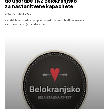
do uporabe TKZ Belokranjsko
za nastanitvene kapacitete
sreda, 01. april 2026
Za pridobitev pravice do uporabe teritorialne kolektivne znamke
BELOKRANJSKO (v nadaljevanju: