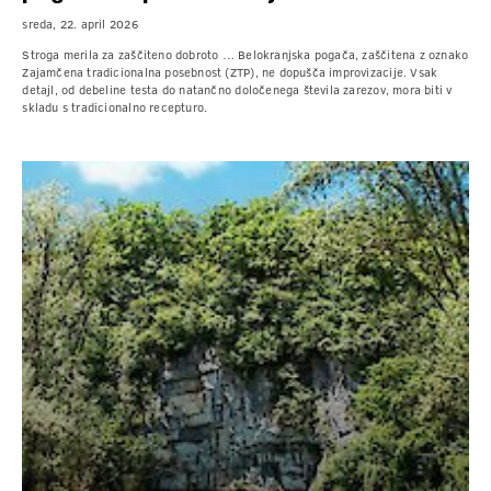
sreda, 22. april 2026
Stroga merila za zaščiteno dobroto … Belokranjska pogača, zaščitena z oznako
Zajamčena tradicionalna posebnost (ZTP), ne dopušča improvizacije. Vsak
detajl, od debeline testa do natančno določenega števila zarezov, mora biti v
skladu s tradicionalno recepturo.