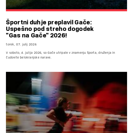
Športni duh je preplavil Gače:
Uspešno pod streho dogodek
"Gas na Gače" 2026!
torek, 07. julij 2026
V soboto, 4. julija 2026, so Gače utripale v znamenju športa, druženja in
čudovite belokranjske narave.