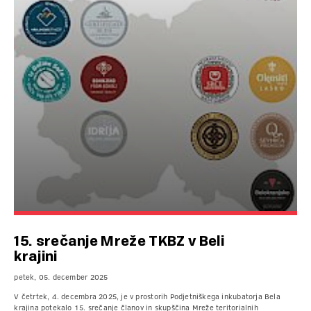
15. srečanje Mreže TKBZ v Beli
krajini
petek, 05. december 2025
V četrtek, 4. decembra 2025, je v prostorih Podjetniškega inkubatorja Bela
krajina potekalo 15. srečanje članov in skupščina Mreže teritorialnih