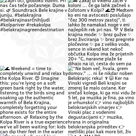
Zapri oči, globoko vdihni. Pri nas
🚗 Zakaj bi vikend začel v koloni …
čas teče počasneje. Duma si. 🌿
če ga lahk začneš s čofotom v
Soundtrack Bele krajine v juniju.
Kolpi? 🌊😎 Medtem ko eni na
#belakrajina
avtocesti poslušajo “čez 300
#belakrajinasrčnihljudi
metrov zastoj”, ti lahko že
#kolpariver #rekakolpa
namakaš noge v eni najlepših rek
#belakrajinagreendestination
pri nas. 💚 V Bela krajina mode: ✨
brez gužve ✨ brez živciranja ✨
brez pregrete pločevine ✨ pa z
veliko vode, sence in vikend kot
nekoč občutka Kolpa ima že
prijetnih 20+ °C, naravne plaže še
dihajo na izi, cesta do sem pa ni
stres test za živce. 😌 💡 Vikend
plan: kopalke ✔️ brisača ✔️ hladna
pijača ✔️ DARS drama ❌ 📍 Bela
krajina kliče. Pa ne po troblji. 😏