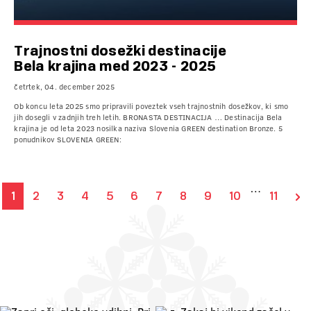
Trajnostni dosežki destinacije
Bela krajina med 2023 - 2025
četrtek, 04. december 2025
Ob koncu leta 2025 smo pripravili poveztek vseh trajnostnih dosežkov, ki smo
jih dosegli v zadnjih treh letih. BRONASTA DESTINACIJA … Destinacija Bela
krajina je od leta 2023 nosilka naziva Slovenia GREEN destination Bronze. 5
ponudnikov SLOVENIA GREEN:
…
1
2
3
4
5
6
7
8
9
10
11