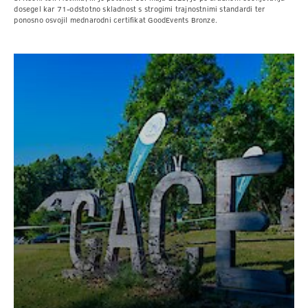
dosegel kar 71-odstotno skladnost s strogimi trajnostnimi standardi ter
ponosno osvojil mednarodni certifikat GoodEvents Bronze.