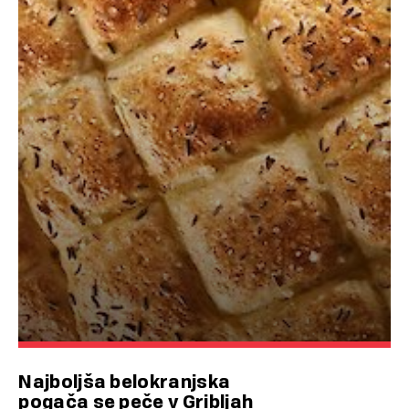
Najboljša belokranjska
pogača se peče v Gribljah