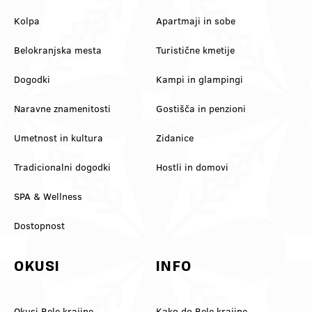
Kolpa
Apartmaji in sobe
Belokranjska mesta
Turistične kmetije
Dogodki
Kampi in glampingi
Naravne znamenitosti
Gostišča in penzioni
Umetnost in kultura
Zidanice
Tradicionalni dogodki
Hostli in domovi
SPA & Wellness
Dostopnost
OKUSI
INFO
Okusi Bele krajine
Kako do Bele krajine