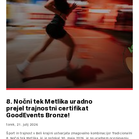
8. Nočni tek Metlika uradno
prejel trajnostni certifikat
GoodEvents Bronze!
torek, 21. julij 2026
Šport in trajnost v Beli krajini ustvarjata zmagovalno kombinacijo! Tradicionalni
8. Nočni tek Metlika, ki je potekal 30. maja 2026, je po uradnem ocenjevanju