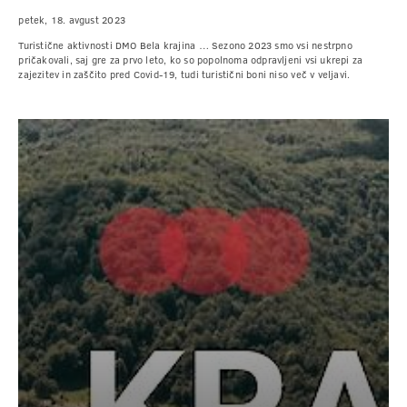
petek, 18. avgust 2023
Turistične aktivnosti DMO Bela krajina … Sezono 2023 smo vsi nestrpno
pričakovali, saj gre za prvo leto, ko so popolnoma odpravljeni vsi ukrepi za
zajezitev in zaščito pred Covid-19, tudi turistični boni niso več v veljavi.