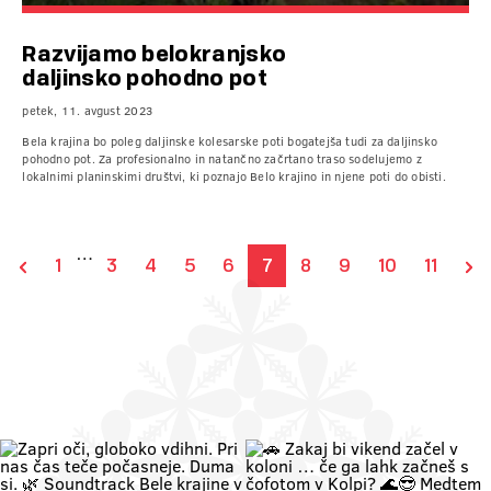
Razvijamo belokranjsko
daljinsko pohodno pot
petek, 11. avgust 2023
Bela krajina bo poleg daljinske kolesarske poti bogatejša tudi za daljinsko
pohodno pot. Za profesionalno in natančno začrtano traso sodelujemo z
lokalnimi planinskimi društvi, ki poznajo Belo krajino in njene poti do obisti.
…
1
3
4
5
6
7
8
9
10
11