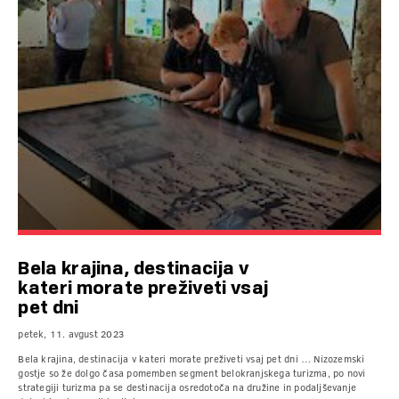
Bela krajina, destinacija v
kateri morate preživeti vsaj
pet dni
petek, 11. avgust 2023
Bela krajina, destinacija v kateri morate preživeti vsaj pet dni … Nizozemski
gostje so že dolgo časa pomemben segment belokranjskega turizma, po novi
strategiji turizma pa se destinacija osredotoča na družine in podaljševanje