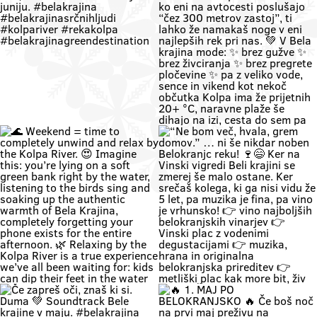
Zapri oči, globoko vdihni. Pri nas
🚗 Zakaj bi vikend začel v koloni …
čas teče počasneje. Duma si. 🌿
če ga lahk začneš s čofotom v
Soundtrack Bele krajine v juniju.
Kolpi? 🌊😎 Medtem ko eni na
#belakrajina
avtocesti poslušajo “čez 300
#belakrajinasrčnihljudi
metrov zastoj”, ti lahko že
#kolpariver #rekakolpa
namakaš noge v eni najlepših rek
#belakrajinagreendestination
pri nas. 💚 V Bela krajina mode: ✨
brez gužve ✨ brez živciranja ✨
brez pregrete pločevine ✨ pa z
veliko vode, sence in vikend kot
nekoč občutka Kolpa ima že
prijetnih 20+ °C, naravne plaže še
dihajo na izi, cesta do sem pa ni
stres test za živce. 😌 💡 Vikend
plan: kopalke ✔️ brisača ✔️ hladna
pijača ✔️ DARS drama ❌ 📍 Bela
krajina kliče. Pa ne po troblji. 😏
#BelaKrajina #Kolpa
🌊 Weekend = time to completely
“Ne bom več, hvala, grem domov.”
#SloveniaOutdoor #FeelSlovenia
unwind and relax by the Kolpa
… ni še nikdar noben Belokranjc
#Poletje Roadtrip Narava Kopanje
River. 😍 Imagine this: you’re lying
reku! 🍷😄 Ker na Vinski vigredi