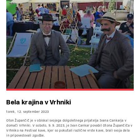
Bela krajina v Vrhniki
torek, 12. september 2023
Oton Župančič je v obiskal svojega dolgoletnega prijatelja Ivana Cankarja v
domači Vrhniki. V soboto, 9. 9. 2023, je Ivan Cankar povabil Otona Župančiča v
Vrhniko na Festival kave, kjer so pokušali različne vrste kave, brali svoja dela
in pripovedovali zgodbe.