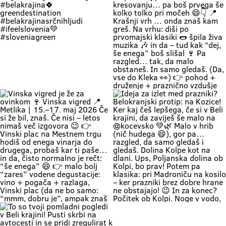
WeekendMood HiddenGem
on a soft green bank right by the
Beli krajini se zmerej še malo
SloveniaGreen
water, listening to the birds sing
ostane. Ker srečaš kolega, ki ga
and soaking up the authentic
nisi vidu že 5 let, pa muzika je fina,
warmth of Bela Krajina, completely
pa vino je vrhunsko! 👉 vino
forgetting your phone exists for
najboljših belokranjskih vinarjev
the entire afternoon. 🌿 Relaxing
👉 Vinski plac z vodenimi
by the Kolpa River is a true
degustacijami 👉 muzika, hrana in
experience we’ve all been waiting
originalna belokranjska prireditev
for: kids can dip their feet in the
👉 metliški plac kak more bit, živ
water and collect pebbles, parents
in poln Če hočeš doživet Belo
can enjoy the shade, and
krajino takšno, kot je zares —
romantics can take a stroll along
prideš na Vigred. Za en večer.
the river. 🥰 👉 Location: beautiful
Ostaneš pa še malo dlje. 😌🍇 Se
beaches along the Kolpa River 👉
vidimo v Metliki! 🎥 Zavod za
Weather: a hot weekend is on the
turizem, kulturo, šport in mladino
Če zapreš oči, znaš ki si. Duma 💚
🔥 1. MAJ PO BELOKRANJSKO 🔥
way 👉 Time: warm May days (the
Metlika #belakrajina #vinskavigred
Soundtrack Bele krajine v maju.
Če boš noč na prvi maj preživu na
perfect time for your first
#belakrajinasrčnihljudi #metlika
#belakrajina #belakrajina🍀
kresovanju… pa boš prvega še
encounter with nature) 👉 Nature
greendestination
kolko tolko pri močeh 😄👇 📍
+ a lounge chair in the shade +
#belakrajinasrčnihljudi
Krašnji vrh … onda znaš kam greš.
your favorite people = a
#ifeelslovenia💚 #sloveniagreen
Na vrhu: diši po prvomajski klasiki
combination that has never
🌭 špila živa muzika 🎶 in da – tud
disappointed Come see us. You
kak “dej, še enega” boš slišal 🍷
know where we are—the place
Pa razgled… tak, da malo
where time actually slows down
obstaneš. In samo gledaš. (Da,
and your batteries recharge all on
vse do Kleka 👀) 👉 pohod +
their own. 💚
druženje + praznično vzdušje 👉
za družine, prijatelje, pa malo
rekreacije (če že mora bit 😄) 👉
začetek maja, kot se šika Pridi gor.
Če ne zaradi pohoda… pa zaradi
nas, Belokranjcev 🙌 Se vidimo!
#BelaKrajina #KrašnjiVrh #PrviMaj
Vinska vigred je že za ovinkom 🍷
Ideja za izlet med prazniki?
#SloveniaOutdoor
Vinska vigred 📍 Metlika | 15.–17.
Belokranjski protip: na Kozice! Ker
#VisitBelaKrajina #feelslovenia
maj 2026 Če si že bil, znaš. Če nisi
kaj češ lepšega, če si v Beli krajini,