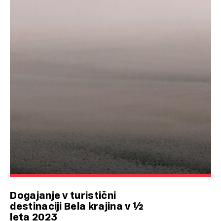
Dogajanje v turistični
destinaciji Bela krajina v ½
leta 2023