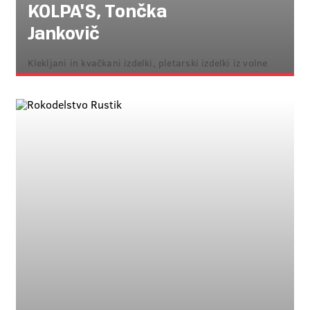
KOLPA'S, Tončka
Jankovič
Klekljani in kvačkani izdelki, pletarski izdelki iz volne