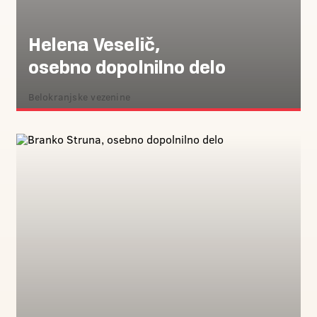
Helena Veselič,
osebno dopolnilno delo
Belokranjske vezenine