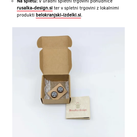
Na spletu:
V uradni spletni trgovini ponudnice
rusalka-design.si
ter v spletni trgovini z lokalnimi
produkti
belokranjski-izdelki.si
.