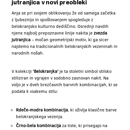
jutranjica v novi preobleki
Anja se pri svojem oblikovanju že od samega začetka
z ljubeznijo in spoštovanjem spogleduje z
belokranjsko kulturno dediščino. Osrednji navdih
njene najbolj prepoznavne linije nakita je
zvezda
jutranjica
– močan geometrijski motiv, ki ga sicer
najdemo na tradicionalnih belokranjskih vezeninah in
narodnih nošah.
V kolekciji
'Belokranjka'
je ta stoletni simbol stilsko
stiliziran in vgrajen v sodobno zasnovan nakit. Na
voljo je v dveh brezčasnih barvnih kombinacijah, ki se
podata k vsakemu stilu:
Rdeče-modra kombinacija
, ki oživlja klasične barve
belokranjskega vezenja.
Črno-bela kombinacija
za tiste, ki prisegajo na