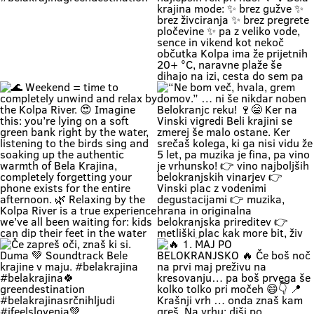
Zapri oči, globoko vdihni. Pri nas
🚗 Zakaj bi vikend začel v koloni …
čas teče počasneje. Duma si. 🌿
če ga lahk začneš s čofotom v
Soundtrack Bele krajine v juniju.
Kolpi? 🌊😎 Medtem ko eni na
#belakrajina
avtocesti poslušajo “čez 300
#belakrajinasrčnihljudi
metrov zastoj”, ti lahko že
#kolpariver #rekakolpa
namakaš noge v eni najlepših rek
#belakrajinagreendestination
pri nas. 💚 V Bela krajina mode: ✨
brez gužve ✨ brez živciranja ✨
brez pregrete pločevine ✨ pa z
veliko vode, sence in vikend kot
nekoč občutka Kolpa ima že
prijetnih 20+ °C, naravne plaže še
dihajo na izi, cesta do sem pa ni
stres test za živce. 😌 💡 Vikend
plan: kopalke ✔️ brisača ✔️ hladna
pijača ✔️ DARS drama ❌ 📍 Bela
krajina kliče. Pa ne po troblji. 😏
#BelaKrajina #Kolpa
🌊 Weekend = time to completely
“Ne bom več, hvala, grem domov.”
#SloveniaOutdoor #FeelSlovenia
unwind and relax by the Kolpa
… ni še nikdar noben Belokranjc
#Poletje Roadtrip Narava Kopanje
River. 😍 Imagine this: you’re lying
reku! 🍷😄 Ker na Vinski vigredi
WeekendMood HiddenGem
on a soft green bank right by the
Beli krajini se zmerej še malo
SloveniaGreen
water, listening to the birds sing
ostane. Ker srečaš kolega, ki ga
and soaking up the authentic
nisi vidu že 5 let, pa muzika je fina,
warmth of Bela Krajina, completely
pa vino je vrhunsko! 👉 vino
forgetting your phone exists for
najboljših belokranjskih vinarjev