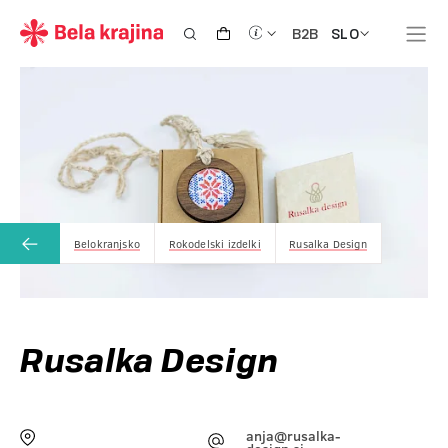
SLO
B2B
Belokranjsko
Rokodelski izdelki
Rusalka Design
Rusalka Design
anja@rusalka-