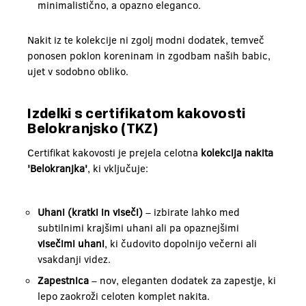
minimalistično, a opazno eleganco.
Nakit iz te kolekcije ni zgolj modni dodatek, temveč
ponosen poklon koreninam in zgodbam naših babic,
ujet v sodobno obliko.
Izdelki s certifikatom kakovosti
Belokranjsko (TKZ)
Certifikat kakovosti je prejela celotna
kolekcija nakita
'Belokranjka'
, ki vključuje:
Uhani (kratki in viseči)
– izbirate lahko med
subtilnimi krajšimi uhani ali pa opaznejšimi
visečimi uhani
, ki čudovito dopolnijo večerni ali
vsakdanji videz.
Zapestnica
– nov, eleganten dodatek za zapestje, ki
lepo zaokroži celoten komplet nakita.