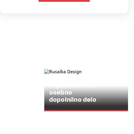
PRIMOSTEK 25A, 8332
GRADAC
Anja Matkovič,
osebno
dopolnilno delo