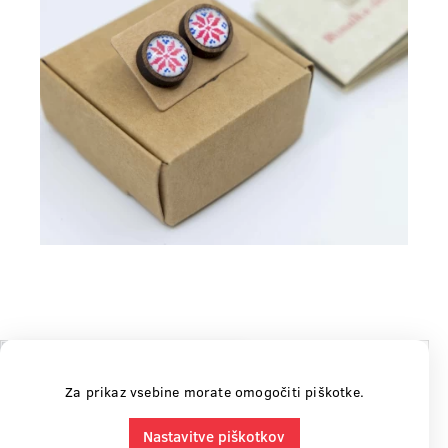
Za prikaz vsebine morate omogočiti piškotke.
Nastavitve piškotkov