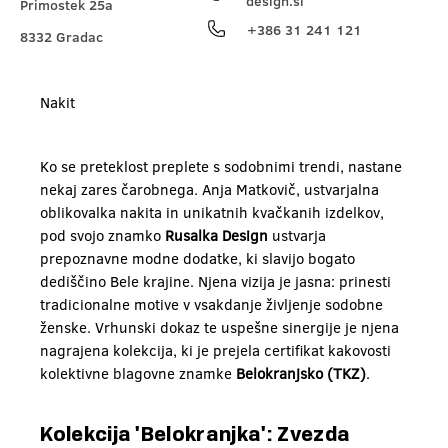
design.si
Primostek 25a
+386 31 241 121
8332 Gradac
Nakit
Ko se preteklost preplete s sodobnimi trendi, nastane
nekaj zares čarobnega. Anja Matkovič, ustvarjalna
oblikovalka nakita in unikatnih kvačkanih izdelkov,
pod svojo znamko
Rusalka Design
ustvarja
prepoznavne modne dodatke, ki slavijo bogato
dediščino Bele krajine. Njena vizija je jasna: prinesti
tradicionalne motive v vsakdanje življenje sodobne
ženske. Vrhunski dokaz te uspešne sinergije je njena
nagrajena kolekcija, ki je prejela certifikat kakovosti
kolektivne blagovne znamke
Belokranjsko (TKZ)
.
Kolekcija 'Belokranjka': Zvezda