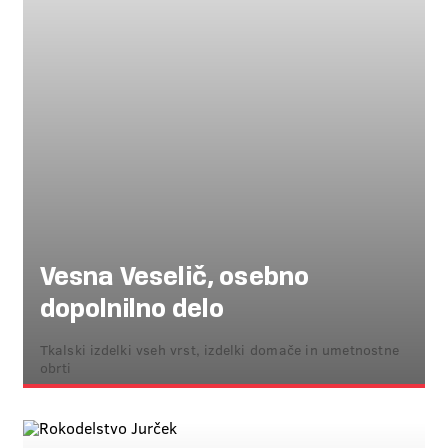
Vesna Veselič, osebno
dopolnilno delo
Tkalski izdelki vseh vrst, izdelki domače in umetnostne
obrti