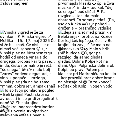
the entire afternoon. 🌿 Relaxing
👉 Vinski plac z vodenimi
by the Kolpa River is a true
degustacijami 👉 muzika, hrana in
experience we’ve all been waiting
originalna belokranjska prireditev
for: kids can dip their feet in the
👉 metliški plac kak more bit, živ
water and collect pebbles, parents
in poln Če hočeš doživet Belo
can enjoy the shade, and
krajino takšno, kot je zares —
romantics can take a stroll along
prideš na Vigred. Za en večer.
the river. 🥰 👉 Location: beautiful
Ostaneš pa še malo dlje. 😌🍇 Se
beaches along the Kolpa River 👉
vidimo v Metliki! 🎥 Zavod za
Weather: a hot weekend is on the
turizem, kulturo, šport in mladino
Če zapreš oči, znaš ki si. Duma 💚
🔥 1. MAJ PO BELOKRANJSKO 🔥
way 👉 Time: warm May days (the
Metlika #belakrajina #vinskavigred
Soundtrack Bele krajine v maju.
Če boš noč na prvi maj preživu na
perfect time for your first
#belakrajinasrčnihljudi #metlika
#belakrajina #belakrajina🍀
kresovanju… pa boš prvega še
encounter with nature) 👉 Nature
greendestination
kolko tolko pri močeh 😄👇 📍
+ a lounge chair in the shade +
#belakrajinasrčnihljudi
Krašnji vrh … onda znaš kam greš.
your favorite people = a
#ifeelslovenia💚 #sloveniagreen
Na vrhu: diši po prvomajski klasiki
combination that has never
🌭 špila živa muzika 🎶 in da – tud
disappointed Come see us. You
kak “dej, še enega” boš slišal 🍷
know where we are—the place
Pa razgled… tak, da malo
where time actually slows down
obstaneš. In samo gledaš. (Da,
and your batteries recharge all on
vse do Kleka 👀) 👉 pohod +
their own. 💚
druženje + praznično vzdušje 👉
za družine, prijatelje, pa malo
rekreacije (če že mora bit 😄) 👉
začetek maja, kot se šika Pridi gor.
Če ne zaradi pohoda… pa zaradi
nas, Belokranjcev 🙌 Se vidimo!
#BelaKrajina #KrašnjiVrh #PrviMaj
Vinska vigred je že za ovinkom 🍷
Ideja za izlet med prazniki?
#SloveniaOutdoor
Vinska vigred 📍 Metlika | 15.–17.
Belokranjski protip: na Kozice! Ker
#VisitBelaKrajina #feelslovenia
maj 2026 Če si že bil, znaš. Če nisi
kaj češ lepšega, če si v Beli krajini,
@feelslovenia @slovenia.green
– letos nimaš več izgovora 😉 👉
da zaviješ še malo na @kocevsko
@slovenia_outdoors
Vinski plac na Mestnem trgu hodiš
💚🌿 Malo v hrib (nič hudega 😄),
@obcinametlika @metlikazavod
od enega vinarja do drugega,
gor pa… razgled, da samo gledaš i
@planinci_metlika
probaš kar ti paše… in da, čisto
gledaš. Dolina Kolpe kot na dlani.
normalno je rečt: “še enega” 😄
Ups, Poljanska dolina ob Kolpi, bo