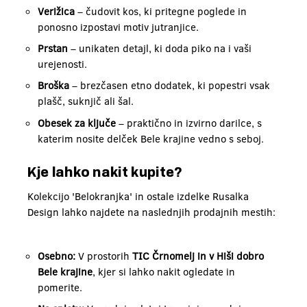
Verižica
– čudovit kos, ki pritegne poglede in
ponosno izpostavi motiv jutranjice.
Prstan
– unikaten detajl, ki doda piko na i vaši
urejenosti.
Broška
– brezčasen etno dodatek, ki popestri vsak
plašč, suknjič ali šal.
Obesek za ključe
– praktično in izvirno darilce, s
katerim nosite delček Bele krajine vedno s seboj.
Kje lahko nakit kupite?
Kolekcijo 'Belokranjka' in ostale izdelke Rusalka
Design lahko najdete na naslednjih prodajnih mestih:
Osebno:
V prostorih
TIC Črnomelj in v Hiši dobro
Bele krajine
, kjer si lahko nakit ogledate in
pomerite.