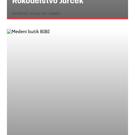
Rokodelstvo Jurček
Unikatni mizarski izdelki