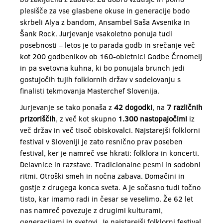
plesišče za vse glasbene okuse in generacije bodo
skrbeli Alya z bandom, Ansambel Saša Avsenika in
Šank Rock. Jurjevanje vsakoletno ponuja tudi
posebnosti – letos je to parada godb in srečanje več
kot 200 godbenikov ob 160-obletnici Godbe Črnomelj
in pa svetovna kuhna, ki bo ponujala brunch jedi
gostujočih tujih folklornih držav v sodelovanju s
finalisti tekmovanja Masterchef Slovenija.
Jurjevanje se tako ponaša z
42 dogodki
, na
7 različnih
prizoriščih
, z več kot skupno
1.300 nastopajočimi
iz
več držav in več tisoč obiskovalci. Najstarejši folklorni
festival v Sloveniji je zato resnično prav poseben
festival, ker je namreč vse hkrati: folklora in koncerti.
Delavnice in razstave. Tradicionalne pesmi in sodobni
ritmi. Otroški smeh in nočna zabava. Domačini in
gostje z drugega konca sveta. A je sočasno tudi točno
tisto, kar imamo radi in česar se veselimo. Že 62 let
nas namreč povezuje z drugimi kulturami,
generacijami in svetovi. Je najstarejši folklorni festival