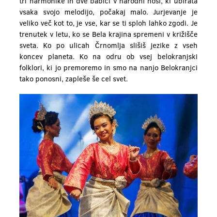
tri harmonike in dve babici v narodni noši, ki ubirata
vsaka svojo melodijo, počakaj malo. Jurjevanje je
veliko več kot to, je vse, kar se ti sploh lahko zgodi. Je
trenutek v letu, ko se Bela krajina spremeni v križišče
sveta. Ko po ulicah Črnomlja slišiš jezike z vseh
koncev planeta. Ko na odru ob vsej belokranjski
folklori, ki jo premoremo in smo na nanjo Belokranjci
tako ponosni, zapleše še cel svet.