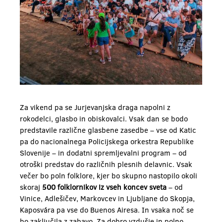
Za vikend pa se Jurjevanjska draga napolni z
rokodelci, glasbo in obiskovalci. Vsak dan se bodo
predstavile različne glasbene zasedbe – vse od Katic
pa do nacionalnega Policijskega orkestra Republike
Slovenije – in dodatni spremljevalni program – od
otroški predstav do različnih plesnih delavnic. Vsak
večer bo poln folklore, kjer bo skupno nastopilo okoli
skoraj
500 folklornikov iz vseh koncev sveta
– od
Vinice, Adlešičev, Markovcev in Ljubljane do Skopja,
Kaposvára pa vse do Buenos Airesa. In vsaka noč se
bo zaključila z zabavo. Za dobro vzdušje in polno