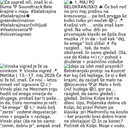
#BelaKrajina #Kolpa
🌊 Weekend = time to completely
“Ne bom več, hvala, grem domov.”
#SloveniaOutdoor #FeelSlovenia
unwind and relax by the Kolpa
… ni še nikdar noben Belokranjc
#Poletje Roadtrip Narava Kopanje
River. 😍 Imagine this: you’re lying
reku! 🍷😄 Ker na Vinski vigredi
WeekendMood HiddenGem
on a soft green bank right by the
Beli krajini se zmerej še malo
SloveniaGreen
water, listening to the birds sing
ostane. Ker srečaš kolega, ki ga
and soaking up the authentic
nisi vidu že 5 let, pa muzika je fina,
warmth of Bela Krajina, completely
pa vino je vrhunsko! 👉 vino
forgetting your phone exists for
najboljših belokranjskih vinarjev
the entire afternoon. 🌿 Relaxing
👉 Vinski plac z vodenimi
by the Kolpa River is a true
degustacijami 👉 muzika, hrana in
experience we’ve all been waiting
originalna belokranjska prireditev
for: kids can dip their feet in the
👉 metliški plac kak more bit, živ
water and collect pebbles, parents
in poln Če hočeš doživet Belo
can enjoy the shade, and
krajino takšno, kot je zares —
romantics can take a stroll along
prideš na Vigred. Za en večer.
the river. 🥰 👉 Location: beautiful
Ostaneš pa še malo dlje. 😌🍇 Se
beaches along the Kolpa River 👉
vidimo v Metliki! 🎥 Zavod za
Weather: a hot weekend is on the
turizem, kulturo, šport in mladino
Če zapreš oči, znaš ki si. Duma 💚
🔥 1. MAJ PO BELOKRANJSKO 🔥
way 👉 Time: warm May days (the
Metlika #belakrajina #vinskavigred
Soundtrack Bele krajine v maju.
Če boš noč na prvi maj preživu na
perfect time for your first
#belakrajinasrčnihljudi #metlika
#belakrajina #belakrajina🍀
kresovanju… pa boš prvega še
encounter with nature) 👉 Nature
greendestination
kolko tolko pri močeh 😄👇 📍
+ a lounge chair in the shade +
#belakrajinasrčnihljudi
Krašnji vrh … onda znaš kam greš.
your favorite people = a
#ifeelslovenia💚 #sloveniagreen
Na vrhu: diši po prvomajski klasiki
combination that has never
🌭 špila živa muzika 🎶 in da – tud
disappointed Come see us. You
kak “dej, še enega” boš slišal 🍷
know where we are—the place
Pa razgled… tak, da malo
where time actually slows down
obstaneš. In samo gledaš. (Da,
and your batteries recharge all on
vse do Kleka 👀) 👉 pohod +
their own. 💚
druženje + praznično vzdušje 👉
za družine, prijatelje, pa malo
rekreacije (če že mora bit 😄) 👉
začetek maja, kot se šika Pridi gor.
Če ne zaradi pohoda… pa zaradi
nas, Belokranjcev 🙌 Se vidimo!