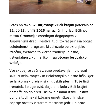
Letos bo tako
62. Jurjevanje v Beli krajini
potekalo
od
22. do 28. junija
2026
na različnih prizoriščih po
mestu Črnomelj z osrednjim dogajanjem v
Jurjevanjski dragi. Festival tudi tokrat prinaša bogat
celotedenski program, ki združuje belokranjsko
izročilo, svetovne folklorne tradicije, glasbo,
ustvarjalnost, kulinariko in sproščeno festivalsko
vzdušje.
Vse skupaj se začne z etno predavanjem o plesni
kulturi Belokranjcev in Belokranjsko plesno hišo, kjer
se lahko vsak preizkusi v ljudskih plesih. To je tisti
trenutek, ko ugotoviš, da je bilo kolo v Beli krajini
doma že dolgo pred TikTok plesnimi izzivi. Festival
ponuja tudi nekaj izbrane umetniškosti, in sicer
odprtje razstav v starem mestnem jedru in prav