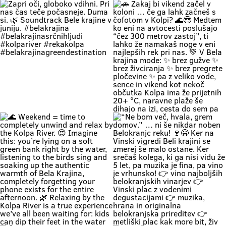
Zapri oči, globoko vdihni. Pri nas
🚗 Zakaj bi vikend začel v koloni …
čas teče počasneje. Duma si. 🌿
če ga lahk začneš s čofotom v
Soundtrack Bele krajine v juniju.
Kolpi? 🌊😎 Medtem ko eni na
#belakrajina
avtocesti poslušajo “čez 300
#belakrajinasrčnihljudi
metrov zastoj”, ti lahko že
#kolpariver #rekakolpa
namakaš noge v eni najlepših rek
#belakrajinagreendestination
pri nas. 💚 V Bela krajina mode: ✨
brez gužve ✨ brez živciranja ✨
brez pregrete pločevine ✨ pa z
veliko vode, sence in vikend kot
nekoč občutka Kolpa ima že
prijetnih 20+ °C, naravne plaže še
dihajo na izi, cesta do sem pa ni
stres test za živce. 😌 💡 Vikend
plan: kopalke ✔️ brisača ✔️ hladna
pijača ✔️ DARS drama ❌ 📍 Bela
krajina kliče. Pa ne po troblji. 😏