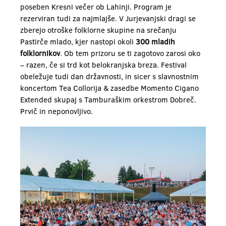
poseben Kresni večer ob Lahinji. Program je
rezerviran tudi za najmlajše. V Jurjevanjski dragi se
zberejo otroške folklorne skupine na srečanju
Pastirče mlado, kjer nastopi okoli
300 mladih
folklornikov
. Ob tem prizoru se ti zagotovo zarosi oko
– razen, če si trd kot belokranjska breza. Festival
obeležuje tudi dan državnosti, in sicer s slavnostnim
koncertom Tea Collorija & zasedbe Momento Cigano
Extended skupaj s Tamburaškim orkestrom Dobreč.
Prvič in neponovljivo.