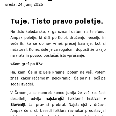
sreda, 24. junij 2026
Tu je. Tisto pravo poletje.
Ne tisto koledarsko, ki ga oznani datum na telefonu.
Ampak poletje, ki diši po Kolpi, druženju, veselju in
večerih, ko se domov vrneš precej kasneje, kot si
načrtoval. Konec šole je za vogalom, dopusti že trkajo
na vrata in povsod poslušaš isto vprašanje:
»Kam greš pa ti?«
Ha, kam. Če si iz Bele krajine, potem ne veš. Potem
znaš, kakor rečemo mi Belokranjci. Če pa nisi, boš pa
sedaj izvedel.
V Črnomlju se namreč konec junija že več kot šest
desetletij odvija
najstarejši folklorni festival v
Sloveniji
. Ja, prav si prebral. Najstarejši v državi.
Ampak če si ob besedi folklora ravnokar predstavljal