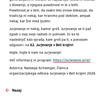
v Sloveniji, a njegova posebnost ni le v letih.
Posebnost je v tem, da vsako leto znova dokazuje, da
tradicija ni nekaj, kar hranimo pod steklom, ampak
nekaj, kar živi med ljudmi.
Jurjevanje ni nekaj, kamor greš. Jurjevanje se ti pač
zgodi v vsej svoji radosti in polnosti. In ko te
naslednjič kdo vpraša, kam greš pa ti, s ponosom
odgovori: na
62. Jurjevanje v Beli krajini
!
Hojte, hojte k nam na Jurjevanje!
Več informacij in program:
https://jurjevanje.si/sl/
Avtorica: Nastasja Schweiger, članica
organizacijskega odbora Jurjevanje v Beli krajini 2026
Nazaj