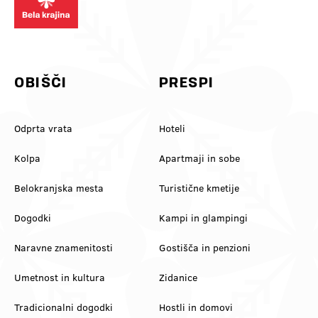
se pridi zregulirat k nam! 💚
ekipo, s kom prideš 👇
#belakrajina
#VinskaVigred #BelaKrajina
#belakrajinagreendestination
#Metlika #SloveniaWine
#ifeelslovenia #kolpariver
#VisitBelaKrajina #FeelSlovenia
#slovenia @feelslovenia
@slovenia.green
@slovenia_outdoors
OBIŠČI
PRESPI
Odprta vrata
Hoteli
Kolpa
Apartmaji in sobe
Belokranjska mesta
Turistične kmetije
Dogodki
Kampi in glampingi
Naravne znamenitosti
Gostišča in penzioni
Umetnost in kultura
Zidanice
Tradicionalni dogodki
Hostli in domovi