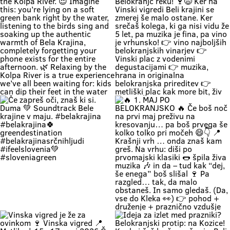
Soundtrack Bele krajine v juniju.
Kolpi? 🌊😎 Medtem ko eni na
#belakrajina
avtocesti poslušajo “čez 300
#belakrajinasrčnihljudi
metrov zastoj”, ti lahko že
#kolpariver #rekakolpa
namakaš noge v eni najlepših rek
#belakrajinagreendestination
pri nas. 💚 V Bela krajina mode: ✨
brez gužve ✨ brez živciranja ✨
brez pregrete pločevine ✨ pa z
veliko vode, sence in vikend kot
nekoč občutka Kolpa ima že
prijetnih 20+ °C, naravne plaže še
dihajo na izi, cesta do sem pa ni
stres test za živce. 😌 💡 Vikend
plan: kopalke ✔️ brisača ✔️ hladna
pijača ✔️ DARS drama ❌ 📍 Bela
krajina kliče. Pa ne po troblji. 😏
#BelaKrajina #Kolpa
🌊 Weekend = time to completely
“Ne bom več, hvala, grem domov.”
#SloveniaOutdoor #FeelSlovenia
unwind and relax by the Kolpa
… ni še nikdar noben Belokranjc
#Poletje Roadtrip Narava Kopanje
River. 😍 Imagine this: you’re lying
reku! 🍷😄 Ker na Vinski vigredi
WeekendMood HiddenGem
on a soft green bank right by the
Beli krajini se zmerej še malo
SloveniaGreen
water, listening to the birds sing
ostane. Ker srečaš kolega, ki ga
and soaking up the authentic
nisi vidu že 5 let, pa muzika je fina,
warmth of Bela Krajina, completely
pa vino je vrhunsko! 👉 vino
forgetting your phone exists for
najboljših belokranjskih vinarjev
the entire afternoon. 🌿 Relaxing
👉 Vinski plac z vodenimi
by the Kolpa River is a true
degustacijami 👉 muzika, hrana in
experience we’ve all been waiting
originalna belokranjska prireditev
for: kids can dip their feet in the
👉 metliški plac kak more bit, živ
water and collect pebbles, parents
in poln Če hočeš doživet Belo
can enjoy the shade, and
krajino takšno, kot je zares —
romantics can take a stroll along
prideš na Vigred. Za en večer.
the river. 🥰 👉 Location: beautiful
Ostaneš pa še malo dlje. 😌🍇 Se
beaches along the Kolpa River 👉
vidimo v Metliki! 🎥 Zavod za
Weather: a hot weekend is on the
turizem, kulturo, šport in mladino
Če zapreš oči, znaš ki si. Duma 💚
🔥 1. MAJ PO BELOKRANJSKO 🔥
way 👉 Time: warm May days (the
Metlika #belakrajina #vinskavigred
Soundtrack Bele krajine v maju.
Če boš noč na prvi maj preživu na
perfect time for your first
#belakrajinasrčnihljudi #metlika