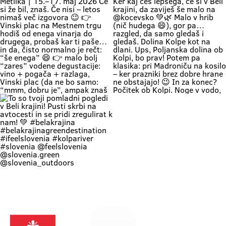
#belakrajina #belakrajina🍀
kresovanju… pa boš prvega še
encounter with nature) 👉 Nature
greendestination
kolko tolko pri močeh 😄👇 📍
+ a lounge chair in the shade +
#belakrajinasrčnihljudi
Krašnji vrh … onda znaš kam greš.
your favorite people = a
#ifeelslovenia💚 #sloveniagreen
Na vrhu: diši po prvomajski klasiki
combination that has never
🌭 špila živa muzika 🎶 in da – tud
disappointed Come see us. You
kak “dej, še enega” boš slišal 🍷
know where we are—the place
Pa razgled… tak, da malo
where time actually slows down
obstaneš. In samo gledaš. (Da,
and your batteries recharge all on
vse do Kleka 👀) 👉 pohod +
their own. 💚
druženje + praznično vzdušje 👉
za družine, prijatelje, pa malo
rekreacije (če že mora bit 😄) 👉
začetek maja, kot se šika Pridi gor.
Če ne zaradi pohoda… pa zaradi
nas, Belokranjcev 🙌 Se vidimo!
#BelaKrajina #KrašnjiVrh #PrviMaj
Vinska vigred je že za ovinkom 🍷
Ideja za izlet med prazniki?
#SloveniaOutdoor
Vinska vigred 📍 Metlika | 15.–17.
Belokranjski protip: na Kozice! Ker
#VisitBelaKrajina #feelslovenia
maj 2026 Če si že bil, znaš. Če nisi
kaj češ lepšega, če si v Beli krajini,
@feelslovenia @slovenia.green
– letos nimaš več izgovora 😉 👉
da zaviješ še malo na @kocevsko
@slovenia_outdoors
Vinski plac na Mestnem trgu hodiš
💚🌿 Malo v hrib (nič hudega 😄),
@obcinametlika @metlikazavod
od enega vinarja do drugega,
gor pa… razgled, da samo gledaš i
@planinci_metlika
probaš kar ti paše… in da, čisto
gledaš. Dolina Kolpe kot na dlani.
normalno je rečt: “še enega” 😄
Ups, Poljanska dolina ob Kolpi, bo
👉 malo bolj “zares” vodene
prav! Potem pa klasika: pri
degustacije: vino + pogača +
Madroniču na kosilo – ker prazniki
razlaga, Vinski plac (da ne bo
brez dobre hrane ne obstajajo! 😉
samo: “mmm, dobru je”, ampak
In za konec? Počitek ob Kolpi.
znaš tudi zakaj) 👉 večeri na Trgu
Noge v vodo, glava na off. Tako se
svobode muzika, folklora,
dela prvi maj po belokranjsko. 💚
kronanje … prava vigredna norija💃
#BelaKrajina #FeelSlovenia
👉 Program: vinska-vigred.si To je
#PrviMaj #Kolpa #Kožice Izlet
to. Pridi. Pa boš morda probal še
SloveniaOutdoor 📸 @jankocjan
kaj, česar nisi planiral 😉 Mini
@feelslovenia
To so tvoji pomladni pogledi v Beli
dilema za komentarje: je bulje
@slovenia_outdoors
krajini! Pusti skrbi na avtocesti in
rdeče 🍷 al belo 🥂? Označi še
@slovenia.green