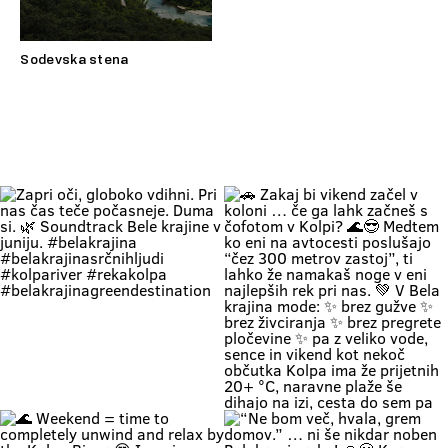
Sodevska stena
Zapri oči, globoko vdihni. Pri nas
🚗 Zakaj bi vikend začel v koloni …
čas teče počasneje. Duma si. 🌿
če ga lahk začneš s čofotom v