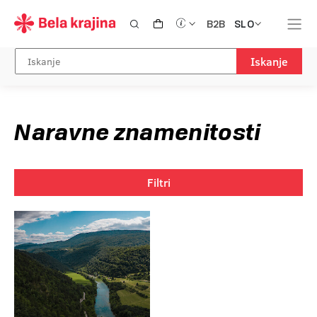
SLO
B2B
Iskanje
Naravne znamenitosti
Filtri