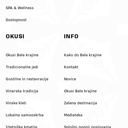
SPA & Wellness
Dostopnost
OKUSI
INFO
Okusi Bele krajine
Kako do Bele krajine
Tradicionalne jedi
Kontakt
Gostilne in restavracije
Novice
Vinarska tradicija
Okusi Bele krajine
Vinske kleti
Zelena destinacija
Lokalna samooskrba
Mediateka
Izletniške kmetije
Splošni pogoji poslovanja