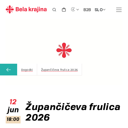
SLO
B2B
Dogodki
Župančičeva frulica 2026
12
Župančičeva frulica
jun
2026
18:00