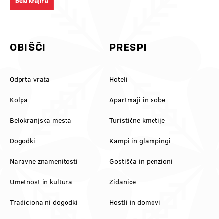
#VinskaVigred #BelaKrajina
#belakrajinagreendestination
#Metlika #SloveniaWine
#ifeelslovenia #kolpariver
#VisitBelaKrajina #FeelSlovenia
#slovenia @feelslovenia
@slovenia.green
@slovenia_outdoors
OBIŠČI
PRESPI
Odprta vrata
Hoteli
Kolpa
Apartmaji in sobe
Belokranjska mesta
Turistične kmetije
Dogodki
Kampi in glampingi
Naravne znamenitosti
Gostišča in penzioni
Umetnost in kultura
Zidanice
Tradicionalni dogodki
Hostli in domovi