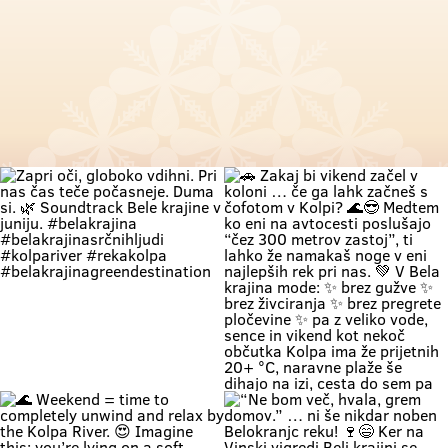
Zapri oči, globoko vdihni. Pri nas
🚗 Zakaj bi vikend začel v koloni …
čas teče počasneje. Duma si. 🌿
če ga lahk začneš s čofotom v
Soundtrack Bele krajine v juniju.
Kolpi? 🌊😎 Medtem ko eni na
#belakrajina
avtocesti poslušajo “čez 300