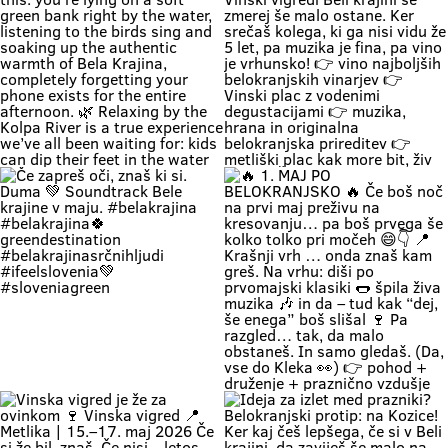
#belakrajinasrčnihljudi
metrov zastoj”, ti lahko že
#kolpariver #rekakolpa
namakaš noge v eni najlepših rek
#belakrajinagreendestination
pri nas. 💚 V Bela krajina mode: ✨
brez gužve ✨ brez živciranja ✨
brez pregrete pločevine ✨ pa z
veliko vode, sence in vikend kot
nekoč občutka Kolpa ima že
prijetnih 20+ °C, naravne plaže še
dihajo na izi, cesta do sem pa ni
stres test za živce. 😌 💡 Vikend
plan: kopalke ✔️ brisača ✔️ hladna
pijača ✔️ DARS drama ❌ 📍 Bela
krajina kliče. Pa ne po troblji. 😏
#BelaKrajina #Kolpa
🌊 Weekend = time to completely
“Ne bom več, hvala, grem domov.”
#SloveniaOutdoor #FeelSlovenia
unwind and relax by the Kolpa
… ni še nikdar noben Belokranjc
#Poletje Roadtrip Narava Kopanje
River. 😍 Imagine this: you’re lying
reku! 🍷😄 Ker na Vinski vigredi
WeekendMood HiddenGem
on a soft green bank right by the
Beli krajini se zmerej še malo
SloveniaGreen
water, listening to the birds sing
ostane. Ker srečaš kolega, ki ga
and soaking up the authentic
nisi vidu že 5 let, pa muzika je fina,
warmth of Bela Krajina, completely
pa vino je vrhunsko! 👉 vino
forgetting your phone exists for
najboljših belokranjskih vinarjev
the entire afternoon. 🌿 Relaxing
👉 Vinski plac z vodenimi
by the Kolpa River is a true
degustacijami 👉 muzika, hrana in
experience we’ve all been waiting
originalna belokranjska prireditev
for: kids can dip their feet in the
👉 metliški plac kak more bit, živ
water and collect pebbles, parents
in poln Če hočeš doživet Belo
can enjoy the shade, and
krajino takšno, kot je zares —
romantics can take a stroll along
prideš na Vigred. Za en večer.
the river. 🥰 👉 Location: beautiful
Ostaneš pa še malo dlje. 😌🍇 Se
beaches along the Kolpa River 👉
vidimo v Metliki! 🎥 Zavod za
Weather: a hot weekend is on the
turizem, kulturo, šport in mladino
Če zapreš oči, znaš ki si. Duma 💚
🔥 1. MAJ PO BELOKRANJSKO 🔥
way 👉 Time: warm May days (the
Metlika #belakrajina #vinskavigred
Soundtrack Bele krajine v maju.
Če boš noč na prvi maj preživu na
perfect time for your first
#belakrajinasrčnihljudi #metlika
#belakrajina #belakrajina🍀
kresovanju… pa boš prvega še
encounter with nature) 👉 Nature
greendestination
kolko tolko pri močeh 😄👇 📍