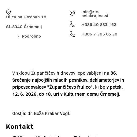
info@ric-
belakrajina.si
Ulica na Utrdbah 18
+386 40 883 162
SI-8340 Črnomelj
+386 7 305 65 30
Podrobno
V sklopu Župančičevih dnevov lepo vabljeni na
36.
Srečanje najboljših mladih pesnikov, deklamatorjev in
pripovedovalcev "Župančičevo frulico"
, ki bo
v petek,
12. 6. 2026, ob 18. uri v Kulturnem domu Črnomelj
.
Gostja: dr. Boža Krakar Vogl.
Kontakt