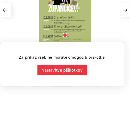
Previous
Ne
Za prikaz vsebine morate omogočiti piškotke.
Nastavitve piškotkov