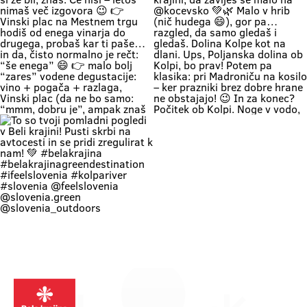
+ a lounge chair in the shade +
#belakrajinasrčnihljudi
Krašnji vrh … onda znaš kam greš.
your favorite people = a
#ifeelslovenia💚 #sloveniagreen
Na vrhu: diši po prvomajski klasiki
combination that has never
🌭 špila živa muzika 🎶 in da – tud
disappointed Come see us. You
kak “dej, še enega” boš slišal 🍷
know where we are—the place
Pa razgled… tak, da malo
where time actually slows down
obstaneš. In samo gledaš. (Da,
and your batteries recharge all on
vse do Kleka 👀) 👉 pohod +
their own. 💚
druženje + praznično vzdušje 👉
za družine, prijatelje, pa malo
rekreacije (če že mora bit 😄) 👉
začetek maja, kot se šika Pridi gor.
Če ne zaradi pohoda… pa zaradi
nas, Belokranjcev 🙌 Se vidimo!
#BelaKrajina #KrašnjiVrh #PrviMaj
Vinska vigred je že za ovinkom 🍷
Ideja za izlet med prazniki?
#SloveniaOutdoor
Vinska vigred 📍 Metlika | 15.–17.
Belokranjski protip: na Kozice! Ker
#VisitBelaKrajina #feelslovenia
maj 2026 Če si že bil, znaš. Če nisi
kaj češ lepšega, če si v Beli krajini,
@feelslovenia @slovenia.green
– letos nimaš več izgovora 😉 👉
da zaviješ še malo na @kocevsko
@slovenia_outdoors
Vinski plac na Mestnem trgu hodiš
💚🌿 Malo v hrib (nič hudega 😄),
@obcinametlika @metlikazavod
od enega vinarja do drugega,
gor pa… razgled, da samo gledaš i
@planinci_metlika
probaš kar ti paše… in da, čisto
gledaš. Dolina Kolpe kot na dlani.
normalno je rečt: “še enega” 😄
Ups, Poljanska dolina ob Kolpi, bo
👉 malo bolj “zares” vodene
prav! Potem pa klasika: pri
degustacije: vino + pogača +
Madroniču na kosilo – ker prazniki
razlaga, Vinski plac (da ne bo
brez dobre hrane ne obstajajo! 😉
samo: “mmm, dobru je”, ampak
In za konec? Počitek ob Kolpi.
znaš tudi zakaj) 👉 večeri na Trgu
Noge v vodo, glava na off. Tako se
svobode muzika, folklora,
dela prvi maj po belokranjsko. 💚
kronanje … prava vigredna norija💃
#BelaKrajina #FeelSlovenia
👉 Program: vinska-vigred.si To je
#PrviMaj #Kolpa #Kožice Izlet
to. Pridi. Pa boš morda probal še
SloveniaOutdoor 📸 @jankocjan
kaj, česar nisi planiral 😉 Mini
@feelslovenia
To so tvoji pomladni pogledi v Beli
dilema za komentarje: je bulje
@slovenia_outdoors
krajini! Pusti skrbi na avtocesti in
rdeče 🍷 al belo 🥂? Označi še
@slovenia.green
se pridi zregulirat k nam! 💚
ekipo, s kom prideš 👇
#belakrajina