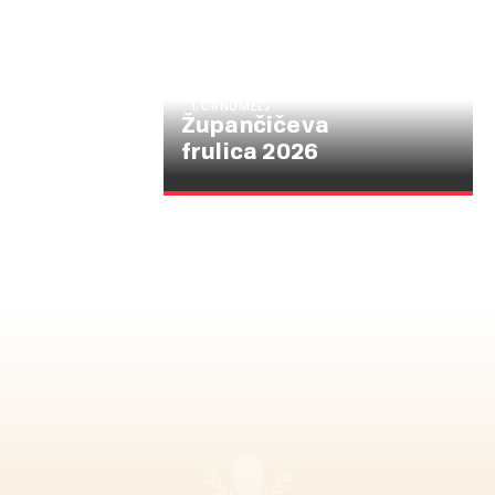
ULICA OTONA ŽUPANČIČA
1, ČRNOMELJ
Župančičeva
frulica 2026