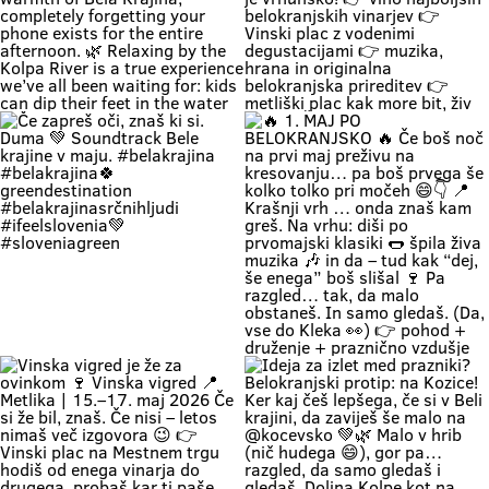
veliko vode, sence in vikend kot
nekoč občutka Kolpa ima že
prijetnih 20+ °C, naravne plaže še
dihajo na izi, cesta do sem pa ni
stres test za živce. 😌 💡 Vikend
plan: kopalke ✔️ brisača ✔️ hladna
pijača ✔️ DARS drama ❌ 📍 Bela
krajina kliče. Pa ne po troblji. 😏
#BelaKrajina #Kolpa
🌊 Weekend = time to completely
“Ne bom več, hvala, grem domov.”
#SloveniaOutdoor #FeelSlovenia
unwind and relax by the Kolpa
… ni še nikdar noben Belokranjc
#Poletje Roadtrip Narava Kopanje
River. 😍 Imagine this: you’re lying
reku! 🍷😄 Ker na Vinski vigredi
WeekendMood HiddenGem
on a soft green bank right by the
Beli krajini se zmerej še malo
SloveniaGreen
water, listening to the birds sing
ostane. Ker srečaš kolega, ki ga
and soaking up the authentic
nisi vidu že 5 let, pa muzika je fina,
warmth of Bela Krajina, completely
pa vino je vrhunsko! 👉 vino
forgetting your phone exists for
najboljših belokranjskih vinarjev
the entire afternoon. 🌿 Relaxing
👉 Vinski plac z vodenimi
by the Kolpa River is a true
degustacijami 👉 muzika, hrana in
experience we’ve all been waiting
originalna belokranjska prireditev
for: kids can dip their feet in the
👉 metliški plac kak more bit, živ
water and collect pebbles, parents
in poln Če hočeš doživet Belo
can enjoy the shade, and
krajino takšno, kot je zares —
romantics can take a stroll along
prideš na Vigred. Za en večer.
the river. 🥰 👉 Location: beautiful
Ostaneš pa še malo dlje. 😌🍇 Se
beaches along the Kolpa River 👉
vidimo v Metliki! 🎥 Zavod za
Weather: a hot weekend is on the
turizem, kulturo, šport in mladino
Če zapreš oči, znaš ki si. Duma 💚
🔥 1. MAJ PO BELOKRANJSKO 🔥
way 👉 Time: warm May days (the
Metlika #belakrajina #vinskavigred
Soundtrack Bele krajine v maju.
Če boš noč na prvi maj preživu na
perfect time for your first
#belakrajinasrčnihljudi #metlika
#belakrajina #belakrajina🍀
kresovanju… pa boš prvega še
encounter with nature) 👉 Nature
greendestination
kolko tolko pri močeh 😄👇 📍
+ a lounge chair in the shade +
#belakrajinasrčnihljudi
Krašnji vrh … onda znaš kam greš.
your favorite people = a
#ifeelslovenia💚 #sloveniagreen
Na vrhu: diši po prvomajski klasiki
combination that has never
🌭 špila živa muzika 🎶 in da – tud
disappointed Come see us. You
kak “dej, še enega” boš slišal 🍷
know where we are—the place
Pa razgled… tak, da malo