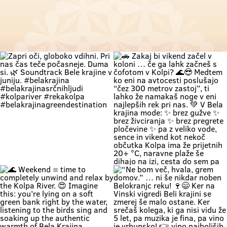
Zapri oči, globoko vdihni. Pri nas
🚗 Zakaj bi vikend začel v koloni …
čas teče počasneje. Duma si. 🌿
če ga lahk začneš s čofotom v
Soundtrack Bele krajine v juniju.
Kolpi? 🌊😎 Medtem ko eni na
#belakrajina
avtocesti poslušajo “čez 300
#belakrajinasrčnihljudi
metrov zastoj”, ti lahko že
#kolpariver #rekakolpa
namakaš noge v eni najlepših rek
#belakrajinagreendestination
pri nas. 💚 V Bela krajina mode: ✨
brez gužve ✨ brez živciranja ✨
brez pregrete pločevine ✨ pa z