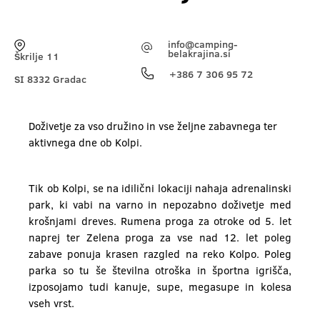
info@camping-
belakrajina.si
Škrilje 11
+386 7 306 95 72
SI 8332 Gradac
Doživetje za vso družino in vse željne zabavnega ter
aktivnega dne ob Kolpi.
Tik ob Kolpi, se na idilični lokaciji nahaja adrenalinski
park, ki vabi na varno in nepozabno doživetje med
krošnjami dreves. Rumena proga za otroke od 5. let
naprej ter Zelena proga za vse nad 12. let poleg
zabave ponuja krasen razgled na reko Kolpo. Poleg
parka so tu še številna otroška in športna igrišča,
izposojamo tudi kanuje, supe, megasupe in kolesa
vseh vrst.