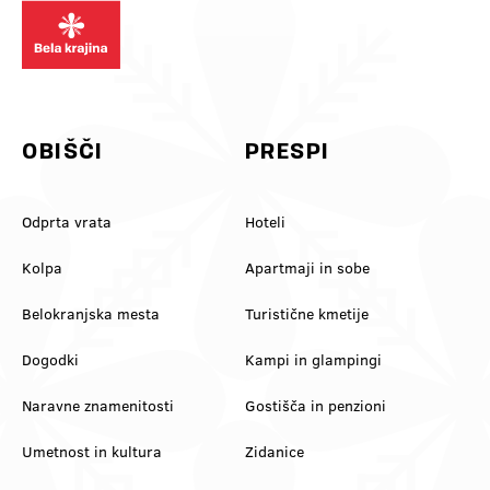
dilema za komentarje: je bulje
@slovenia_outdoors
krajini! Pusti skrbi na avtocesti in
rdeče 🍷 al belo 🥂? Označi še
@slovenia.green
se pridi zregulirat k nam! 💚
ekipo, s kom prideš 👇
#belakrajina
#VinskaVigred #BelaKrajina
#belakrajinagreendestination
#Metlika #SloveniaWine
#ifeelslovenia #kolpariver
#VisitBelaKrajina #FeelSlovenia
#slovenia @feelslovenia
@slovenia.green
@slovenia_outdoors
OBIŠČI
PRESPI
Odprta vrata
Hoteli
Kolpa
Apartmaji in sobe
Belokranjska mesta
Turistične kmetije
Dogodki
Kampi in glampingi
Naravne znamenitosti
Gostišča in penzioni
Umetnost in kultura
Zidanice