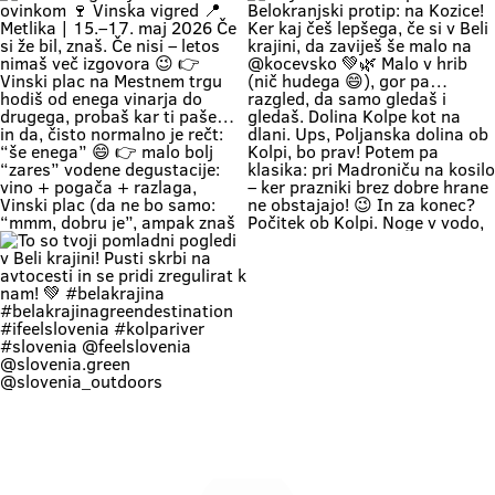
way 👉 Time: warm May days (the
Metlika #belakrajina #vinskavigred
Soundtrack Bele krajine v maju.
Če boš noč na prvi maj preživu na
perfect time for your first
#belakrajinasrčnihljudi #metlika
#belakrajina #belakrajina🍀
kresovanju… pa boš prvega še
encounter with nature) 👉 Nature
greendestination
kolko tolko pri močeh 😄👇 📍
+ a lounge chair in the shade +
#belakrajinasrčnihljudi
Krašnji vrh … onda znaš kam greš.
your favorite people = a
#ifeelslovenia💚 #sloveniagreen
Na vrhu: diši po prvomajski klasiki
combination that has never
🌭 špila živa muzika 🎶 in da – tud
disappointed Come see us. You
kak “dej, še enega” boš slišal 🍷
know where we are—the place
Pa razgled… tak, da malo
where time actually slows down
obstaneš. In samo gledaš. (Da,
and your batteries recharge all on
vse do Kleka 👀) 👉 pohod +
their own. 💚
druženje + praznično vzdušje 👉
za družine, prijatelje, pa malo
rekreacije (če že mora bit 😄) 👉
začetek maja, kot se šika Pridi gor.
Če ne zaradi pohoda… pa zaradi
nas, Belokranjcev 🙌 Se vidimo!
#BelaKrajina #KrašnjiVrh #PrviMaj
Vinska vigred je že za ovinkom 🍷
Ideja za izlet med prazniki?
#SloveniaOutdoor
Vinska vigred 📍 Metlika | 15.–17.
Belokranjski protip: na Kozice! Ker
#VisitBelaKrajina #feelslovenia
maj 2026 Če si že bil, znaš. Če nisi
kaj češ lepšega, če si v Beli krajini,
@feelslovenia @slovenia.green
– letos nimaš več izgovora 😉 👉
da zaviješ še malo na @kocevsko
@slovenia_outdoors
Vinski plac na Mestnem trgu hodiš
💚🌿 Malo v hrib (nič hudega 😄),
@obcinametlika @metlikazavod
od enega vinarja do drugega,
gor pa… razgled, da samo gledaš i
@planinci_metlika
probaš kar ti paše… in da, čisto
gledaš. Dolina Kolpe kot na dlani.
normalno je rečt: “še enega” 😄
Ups, Poljanska dolina ob Kolpi, bo
👉 malo bolj “zares” vodene
prav! Potem pa klasika: pri
degustacije: vino + pogača +
Madroniču na kosilo – ker prazniki
razlaga, Vinski plac (da ne bo
brez dobre hrane ne obstajajo! 😉
samo: “mmm, dobru je”, ampak
In za konec? Počitek ob Kolpi.
znaš tudi zakaj) 👉 večeri na Trgu
Noge v vodo, glava na off. Tako se
svobode muzika, folklora,
dela prvi maj po belokranjsko. 💚
kronanje … prava vigredna norija💃
#BelaKrajina #FeelSlovenia
👉 Program: vinska-vigred.si To je
#PrviMaj #Kolpa #Kožice Izlet
to. Pridi. Pa boš morda probal še
SloveniaOutdoor 📸 @jankocjan
kaj, česar nisi planiral 😉 Mini
@feelslovenia
To so tvoji pomladni pogledi v Beli