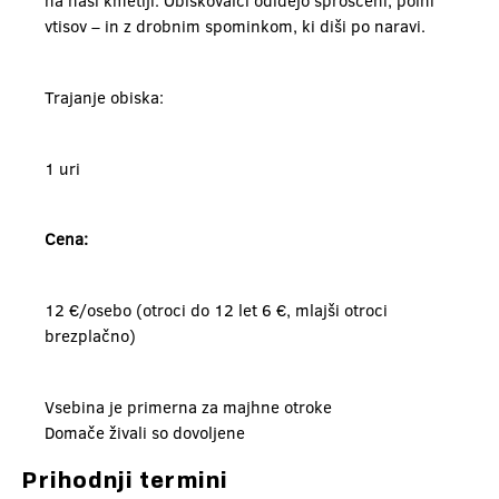
na naši kmetiji. Obiskovalci odidejo sproščeni, polni
vtisov – in z drobnim spominkom, ki diši po naravi.
Trajanje obiska:
1 uri
Cena:
12 €/osebo (otroci do 12 let 6 €, mlajši otroci
brezplačno)
Vsebina je primerna za majhne otroke
Domače živali so dovoljene
Prihodnji termini