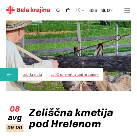
SLO
B2B
Odprta vrata
Zeliščna kmetija pod Hrelenom
08
Zeliščna kmetija
avg
pod Hrelenom
09:00