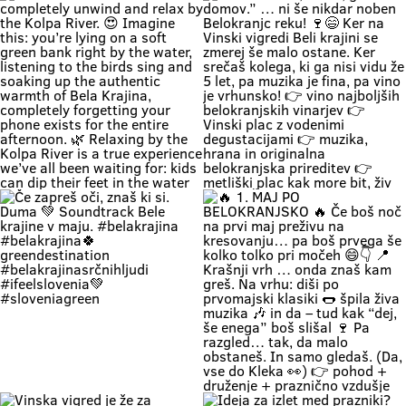
čas teče počasneje. Duma si. 🌿
če ga lahk začneš s čofotom v
Soundtrack Bele krajine v juniju.
Kolpi? 🌊😎 Medtem ko eni na
#belakrajina
avtocesti poslušajo “čez 300
#belakrajinasrčnihljudi
metrov zastoj”, ti lahko že
#kolpariver #rekakolpa
namakaš noge v eni najlepših rek
#belakrajinagreendestination
pri nas. 💚 V Bela krajina mode: ✨
brez gužve ✨ brez živciranja ✨
brez pregrete pločevine ✨ pa z
veliko vode, sence in vikend kot
nekoč občutka Kolpa ima že
prijetnih 20+ °C, naravne plaže še
dihajo na izi, cesta do sem pa ni
stres test za živce. 😌 💡 Vikend
plan: kopalke ✔️ brisača ✔️ hladna
pijača ✔️ DARS drama ❌ 📍 Bela
krajina kliče. Pa ne po troblji. 😏
#BelaKrajina #Kolpa
🌊 Weekend = time to completely
“Ne bom več, hvala, grem domov.”
#SloveniaOutdoor #FeelSlovenia
unwind and relax by the Kolpa
… ni še nikdar noben Belokranjc
#Poletje Roadtrip Narava Kopanje
River. 😍 Imagine this: you’re lying
reku! 🍷😄 Ker na Vinski vigredi
WeekendMood HiddenGem
on a soft green bank right by the
Beli krajini se zmerej še malo
SloveniaGreen
water, listening to the birds sing
ostane. Ker srečaš kolega, ki ga
and soaking up the authentic
nisi vidu že 5 let, pa muzika je fina,
warmth of Bela Krajina, completely
pa vino je vrhunsko! 👉 vino
forgetting your phone exists for
najboljših belokranjskih vinarjev
the entire afternoon. 🌿 Relaxing
👉 Vinski plac z vodenimi
by the Kolpa River is a true
degustacijami 👉 muzika, hrana in
experience we’ve all been waiting
originalna belokranjska prireditev
for: kids can dip their feet in the
👉 metliški plac kak more bit, živ
water and collect pebbles, parents
in poln Če hočeš doživet Belo
can enjoy the shade, and
krajino takšno, kot je zares —
romantics can take a stroll along
prideš na Vigred. Za en večer.
the river. 🥰 👉 Location: beautiful
Ostaneš pa še malo dlje. 😌🍇 Se
beaches along the Kolpa River 👉
vidimo v Metliki! 🎥 Zavod za
Weather: a hot weekend is on the
turizem, kulturo, šport in mladino
Če zapreš oči, znaš ki si. Duma 💚
🔥 1. MAJ PO BELOKRANJSKO 🔥