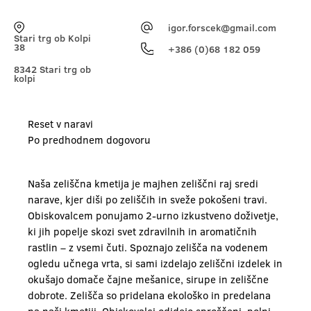
igor.forscek@gmail.com
Stari trg ob Kolpi
38
+386 (0)68 182 059
8342 Stari trg ob
kolpi
Reset v naravi
Po predhodnem dogovoru
Naša zeliščna kmetija je majhen zeliščni raj sredi
narave, kjer diši po zeliščih in sveže pokošeni travi.
Obiskovalcem ponujamo 2-urno izkustveno doživetje,
ki jih popelje skozi svet zdravilnih in aromatičnih
rastlin – z vsemi čuti. Spoznajo zelišča na vodenem
ogledu učnega vrta, si sami izdelajo zeliščni izdelek in
okušajo domače čajne mešanice, sirupe in zeliščne
dobrote. Zelišča so pridelana ekološko in predelana