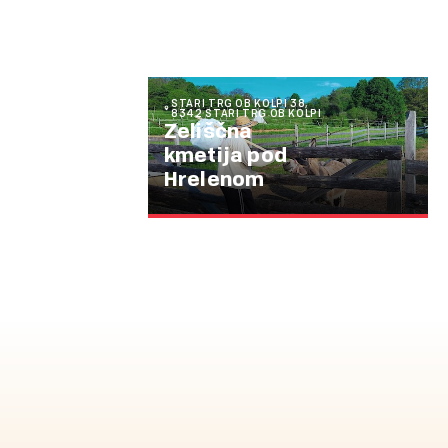
STARI TRG OB KOLPI 38,
8342 STARI TRG OB KOLPI
Zeliščna
kmetija pod
Hrelenom