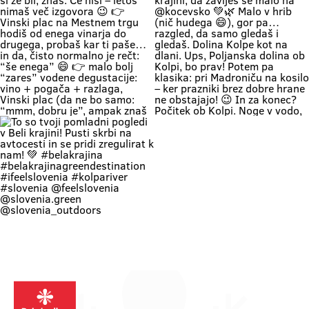
+ a lounge chair in the shade +
#belakrajinasrčnihljudi
Krašnji vrh … onda znaš kam greš.
your favorite people = a
#ifeelslovenia💚 #sloveniagreen
Na vrhu: diši po prvomajski klasiki
combination that has never
🌭 špila živa muzika 🎶 in da – tud
disappointed Come see us. You
kak “dej, še enega” boš slišal 🍷
know where we are—the place
Pa razgled… tak, da malo
where time actually slows down
obstaneš. In samo gledaš. (Da,
and your batteries recharge all on
vse do Kleka 👀) 👉 pohod +
their own. 💚
druženje + praznično vzdušje 👉
za družine, prijatelje, pa malo
rekreacije (če že mora bit 😄) 👉
začetek maja, kot se šika Pridi gor.
Če ne zaradi pohoda… pa zaradi
nas, Belokranjcev 🙌 Se vidimo!
#BelaKrajina #KrašnjiVrh #PrviMaj
Vinska vigred je že za ovinkom 🍷
Ideja za izlet med prazniki?
#SloveniaOutdoor
Vinska vigred 📍 Metlika | 15.–17.
Belokranjski protip: na Kozice! Ker
#VisitBelaKrajina #feelslovenia
maj 2026 Če si že bil, znaš. Če nisi
kaj češ lepšega, če si v Beli krajini,
@feelslovenia @slovenia.green
– letos nimaš več izgovora 😉 👉
da zaviješ še malo na @kocevsko
@slovenia_outdoors
Vinski plac na Mestnem trgu hodiš
💚🌿 Malo v hrib (nič hudega 😄),
@obcinametlika @metlikazavod
od enega vinarja do drugega,
gor pa… razgled, da samo gledaš i
@planinci_metlika
probaš kar ti paše… in da, čisto
gledaš. Dolina Kolpe kot na dlani.
normalno je rečt: “še enega” 😄
Ups, Poljanska dolina ob Kolpi, bo
👉 malo bolj “zares” vodene
prav! Potem pa klasika: pri
degustacije: vino + pogača +
Madroniču na kosilo – ker prazniki
razlaga, Vinski plac (da ne bo
brez dobre hrane ne obstajajo! 😉
samo: “mmm, dobru je”, ampak
In za konec? Počitek ob Kolpi.
znaš tudi zakaj) 👉 večeri na Trgu
Noge v vodo, glava na off. Tako se
svobode muzika, folklora,
dela prvi maj po belokranjsko. 💚
kronanje … prava vigredna norija💃
#BelaKrajina #FeelSlovenia
👉 Program: vinska-vigred.si To je
#PrviMaj #Kolpa #Kožice Izlet
to. Pridi. Pa boš morda probal še
SloveniaOutdoor 📸 @jankocjan
kaj, česar nisi planiral 😉 Mini
@feelslovenia
To so tvoji pomladni pogledi v Beli
dilema za komentarje: je bulje
@slovenia_outdoors
krajini! Pusti skrbi na avtocesti in
rdeče 🍷 al belo 🥂? Označi še
@slovenia.green
se pridi zregulirat k nam! 💚
ekipo, s kom prideš 👇
#belakrajina