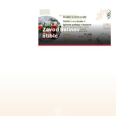
MED VINOGRADI 37, SI-
8333 SEMIČ
Zavod Belinov
štiblc