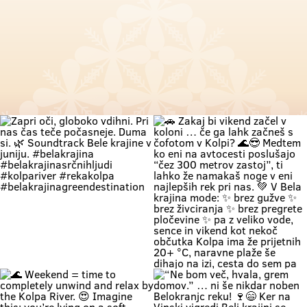
Zapri oči, globoko vdihni. Pri nas
🚗 Zakaj bi vikend začel v koloni …
čas teče počasneje. Duma si. 🌿
če ga lahk začneš s čofotom v
Soundtrack Bele krajine v juniju.
Kolpi? 🌊😎 Medtem ko eni na
#belakrajina
avtocesti poslušajo “čez 300