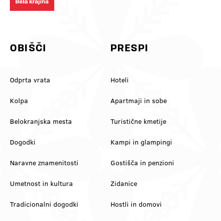
#VinskaVigred #BelaKrajina
#belakrajinagreendestination
#Metlika #SloveniaWine
#ifeelslovenia #kolpariver
#VisitBelaKrajina #FeelSlovenia
#slovenia @feelslovenia
@slovenia.green
@slovenia_outdoors
OBIŠČI
PRESPI
Odprta vrata
Hoteli
Kolpa
Apartmaji in sobe
Belokranjska mesta
Turistične kmetije
Dogodki
Kampi in glampingi
Naravne znamenitosti
Gostišča in penzioni
Umetnost in kultura
Zidanice
Tradicionalni dogodki
Hostli in domovi