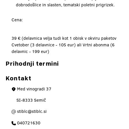
dobrodošlice in slasten, tematski poletni prigrizek.
Cena:
39 € (delavnica velja tudi kot 1 obisk v okviru paketov
Cvetober (3 delavnice - 105 eur) ali Vrtni abonma (6
delavnic - 199 eur)
Prihodnji termini
Kontakt
Med vinogradi 37
SI-8333 Semič
stiblc@stiblc.si
040721630