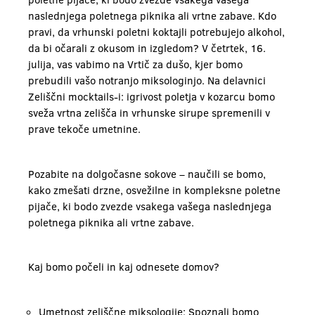
naslednjega poletnega piknika ali vrtne zabave. Kdo
pravi, da vrhunski poletni koktajli potrebujejo alkohol,
da bi očarali z okusom in izgledom? V četrtek, 16.
julija, vas vabimo na Vrtič za dušo, kjer bomo
prebudili vašo notranjo miksologinjo. Na delavnici
Zeliščni mocktails-i: igrivost poletja v kozarcu bomo
sveža vrtna zelišča in vrhunske sirupe spremenili v
prave tekoče umetnine.
Pozabite na dolgočasne sokove – naučili se bomo,
kako zmešati drzne, osvežilne in kompleksne poletne
pijače, ki bodo zvezde vsakega vašega naslednjega
poletnega piknika ali vrtne zabave.
Kaj bomo počeli in kaj odnesete domov?
Umetnost zeliščne miksologije: Spoznali bomo