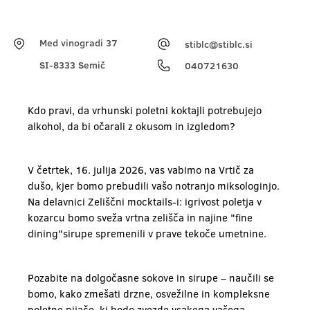
Med vinogradi 37
stiblc@stiblc.si
SI-8333 Semič
040721630
Kdo pravi, da vrhunski poletni koktajli potrebujejo
alkohol, da bi očarali z okusom in izgledom?
V četrtek, 16. julija 2026, vas vabimo na Vrtič za
dušo, kjer bomo prebudili vašo notranjo miksologinjo.
Na delavnici Zeliščni mocktails-i: igrivost poletja v
kozarcu bomo sveža vrtna zelišča in najine "fine
dining"sirupe spremenili v prave tekoče umetnine.
Pozabite na dolgočasne sokove in sirupe – naučili se
bomo, kako zmešati drzne, osvežilne in kompleksne
poletne pijače, ki bodo zvezde vsakega vašega