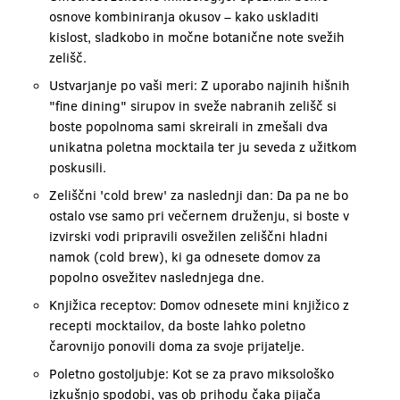
osnove kombiniranja okusov – kako uskladiti
kislost, sladkobo in močne botanične note svežih
zelišč.
Ustvarjanje po vaši meri: Z uporabo najinih hišnih
"fine dining" sirupov in sveže nabranih zelišč si
boste popolnoma sami skreirali in zmešali dva
unikatna poletna mocktaila ter ju seveda z užitkom
poskusili.
Zeliščni 'cold brew' za naslednji dan: Da pa ne bo
ostalo vse samo pri večernem druženju, si boste v
izvirski vodi pripravili osvežilen zeliščni hladni
namok (cold brew), ki ga odnesete domov za
popolno osvežitev naslednjega dne.
Knjižica receptov: Domov odnesete mini knjižico z
recepti mocktailov, da boste lahko poletno
čarovnijo ponovili doma za svoje prijatelje.
Poletno gostoljubje: Kot se za pravo miksološko
izkušnjo spodobi, vas ob prihodu čaka pijača