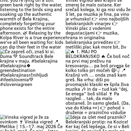
#belakrajinasrčnihljudi
metrov zastoj”, ti lahko že
#kolpariver #rekakolpa
namakaš noge v eni najlepših rek
#belakrajinagreendestination
pri nas. 💚 V Bela krajina mode: ✨
brez gužve ✨ brez živciranja ✨
brez pregrete pločevine ✨ pa z
veliko vode, sence in vikend kot
nekoč občutka Kolpa ima že
prijetnih 20+ °C, naravne plaže še
dihajo na izi, cesta do sem pa ni
stres test za živce. 😌 💡 Vikend
plan: kopalke ✔️ brisača ✔️ hladna
pijača ✔️ DARS drama ❌ 📍 Bela
krajina kliče. Pa ne po troblji. 😏
#BelaKrajina #Kolpa
🌊 Weekend = time to completely
“Ne bom več, hvala, grem domov.”
#SloveniaOutdoor #FeelSlovenia
unwind and relax by the Kolpa
… ni še nikdar noben Belokranjc
#Poletje Roadtrip Narava Kopanje
River. 😍 Imagine this: you’re lying
reku! 🍷😄 Ker na Vinski vigredi
WeekendMood HiddenGem
on a soft green bank right by the
Beli krajini se zmerej še malo
SloveniaGreen
water, listening to the birds sing
ostane. Ker srečaš kolega, ki ga
and soaking up the authentic
nisi vidu že 5 let, pa muzika je fina,
warmth of Bela Krajina, completely
pa vino je vrhunsko! 👉 vino
forgetting your phone exists for
najboljših belokranjskih vinarjev
the entire afternoon. 🌿 Relaxing
👉 Vinski plac z vodenimi
by the Kolpa River is a true
degustacijami 👉 muzika, hrana in
experience we’ve all been waiting
originalna belokranjska prireditev
for: kids can dip their feet in the
👉 metliški plac kak more bit, živ
water and collect pebbles, parents
in poln Če hočeš doživet Belo
can enjoy the shade, and
krajino takšno, kot je zares —
romantics can take a stroll along
prideš na Vigred. Za en večer.
the river. 🥰 👉 Location: beautiful
Ostaneš pa še malo dlje. 😌🍇 Se
beaches along the Kolpa River 👉
vidimo v Metliki! 🎥 Zavod za
Weather: a hot weekend is on the
turizem, kulturo, šport in mladino
Če zapreš oči, znaš ki si. Duma 💚
🔥 1. MAJ PO BELOKRANJSKO 🔥
way 👉 Time: warm May days (the
Metlika #belakrajina #vinskavigred
Soundtrack Bele krajine v maju.
Če boš noč na prvi maj preživu na
perfect time for your first
#belakrajinasrčnihljudi #metlika
#belakrajina #belakrajina🍀
kresovanju… pa boš prvega še
encounter with nature) 👉 Nature
greendestination
kolko tolko pri močeh 😄👇 📍