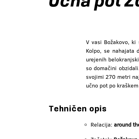
Učna pot 
V vasi Božakovo, ki 
Kolpo, se nahajata 
urejenih belokranjski
so domačini obzidal
svojimi 270 metri na
učno pot po kraškem 
Tehničen opis
Relacija:
around th