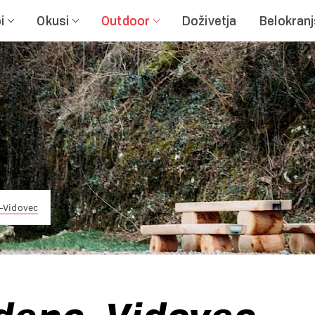
i
Okusi
Outdoor
Doživetja
Belokran
–Vidovec