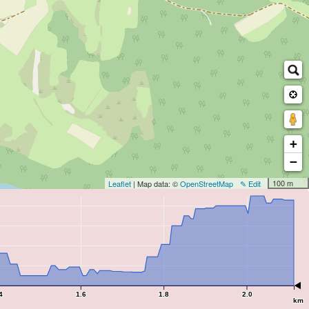
+
−
100 m
Leaflet
| Map data: ©
OpenStreetMap
✎ Edit
4
1.6
1.8
2.0
km