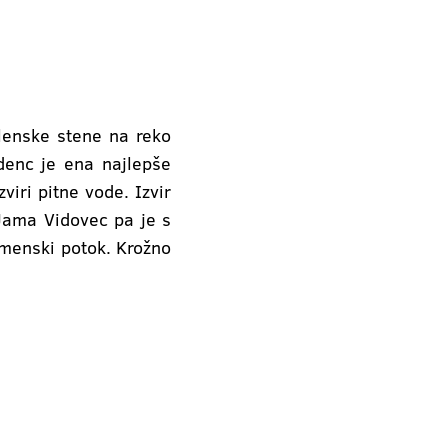
alenske stene na reko
denc je ena najlepše
viri pitne vode. Izvir
Jama Vidovec pa je s
imenski potok. Krožno