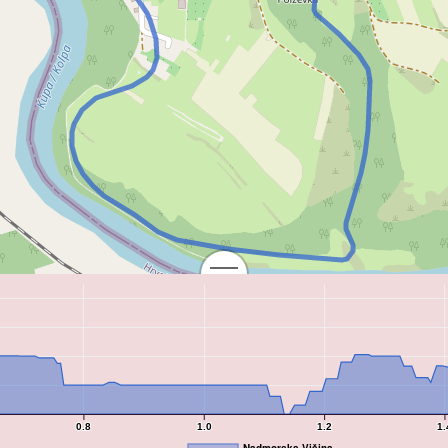
0.8
1.0
1.2
1.
Nadmorska Višina