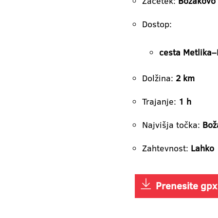
Začetek:
Božakovo
Dostop:
cesta Metlika
Dolžina:
2 km
Trajanje:
1 h
Najvišja točka:
Bož
Zahtevnost:
Lahko
Prenesite gpx