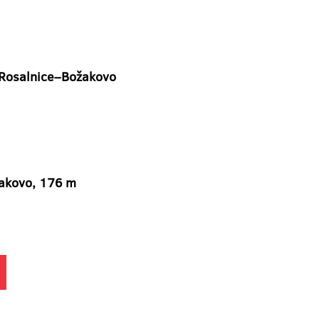
–Rosalnice–Božakovo
akovo, 176 m