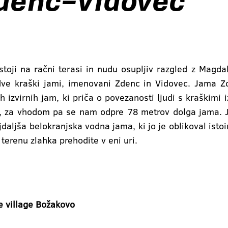
Zdenc–Vidovec
stoji na račni terasi in nudu osupljiv razgled z Magd
dve kraški jami, imenovani Zdenc in Vidovec. Jama Z
h izvirnih jam, ki priča o povezanosti ljudi s kraškimi iz
i, za vhodom pa se nam odpre 78 metrov dolga jama. 
jdaljša belokranjska vodna jama, ki jo je oblikoval isto
terenu zlahka prehodite v eni uri.
e village Božakovo