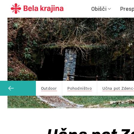
Obišči
Presp
Outdoor
Pohodništvo
Učna pot Zdenc