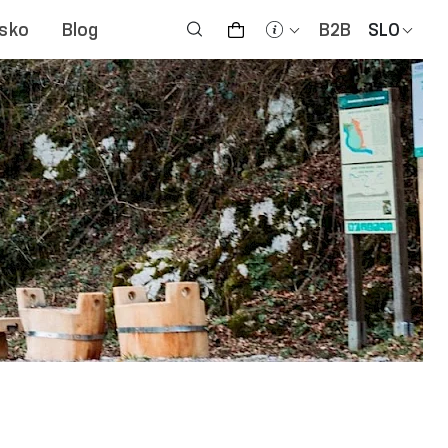
jsko
Blog
B2B
SLO