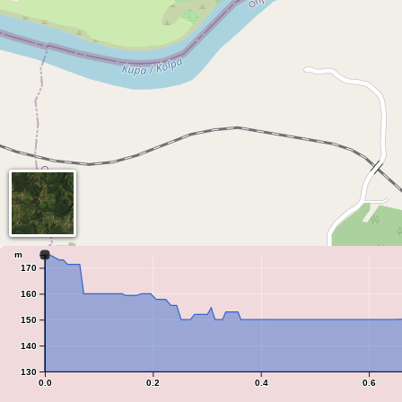
m
170
160
150
140
130
0.0
0.2
0.4
0.6