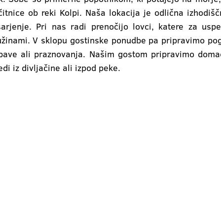
očitnice ob reki Kolpi. Naša lokacija je odlična izhodiš
esarjenje. Pri nas radi prenočijo lovci, katere za u
ružinami. V sklopu gostinske ponudbe pa pripravimo po
bave ali praznovanja. Našim gostom pripravimo domač
di iz divljačine ali izpod peke.