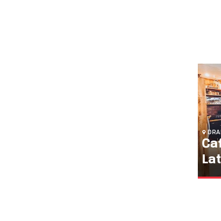
DRA
Caf
La