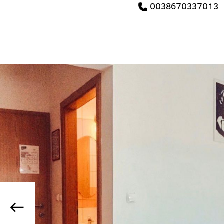
0038670337013
Previous