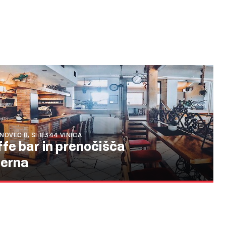
NOVEC 8, SI-8344 VINICA
fe bar in prenočišča
terna