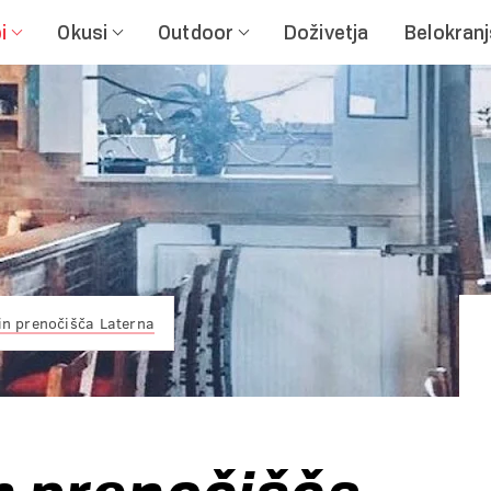
i
Okusi
Outdoor
Doživetja
Belokran
 in prenočišča Laterna