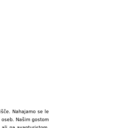
čišče. Nahajamo se le
8 oseb. Našim gostom
 ali pa avanturistom,