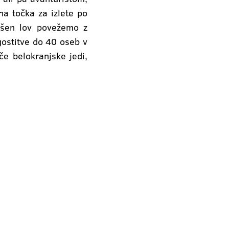
čna točka za izlete po
spešen lov povežemo z
gostitve do 40 oseb v
e belokranjske jedi,