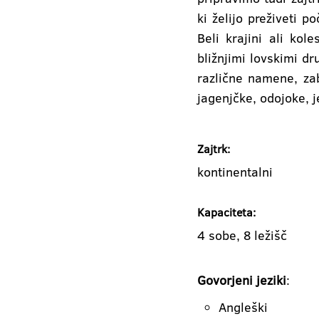
ki želijo preživeti p
Beli krajini ali kol
bližnjimi lovskimi d
različne namene, za
jagenjčke, odojoke, je
Zajtrk:
kontinentalni
Kapaciteta:
4 sobe, 8 ležišč
Govorjeni jeziki
:
Angleški