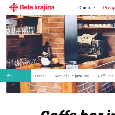
Obišči
Presp
Prespi
Gostišča in penzioni
Caffe bar