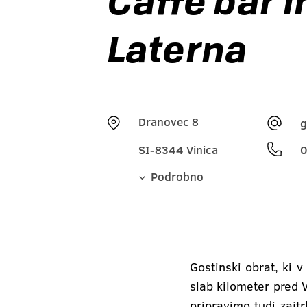
Caffe bar 
Laterna
Dranovec 8
g
SI-8344 Vinica
Podrobno
Gostinski obrat, ki 
slab kilometer pred
pripravimo tudi zajt