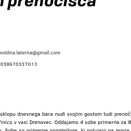
in prenočišča
ostilna.laterna@gmail.com
0038670337013
v sklopu dnevnega bara nudi svojim gostom tudi preno
 Vinico v vasi Drenovec. Oddajamo 4 sobe primerne za 
rk. Sobe so primerne popotnikom, ki potujejo na morje,