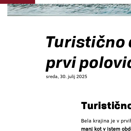
Turistično
prvi polovi
sreda, 30. julij 2025
Turistično
Bela krajina je v prv
manj kot v istem obd