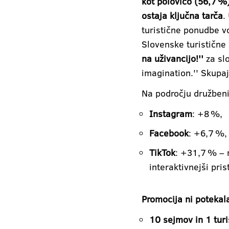
kot polovico (56,7 %
ostaja ključna tarča
.
turistične ponudbe vo
Slovenske turistične
na uživancijo!''
za slo
imagination.'' Skupa
Na področju družbenih
Instagram
: +8 %,
Facebook
: +6,7 %,
TikTok
: +31,7 % – 
interaktivnejši pris
Promocija ni potekala
10 sejmov in 1 turi