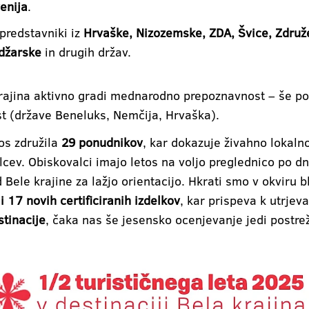
enija
.
predstavniki iz
Hrvaške, Nizozemske, ZDA, Švice, Združ
adžarske
in drugih držav.
rajina aktivno gradi mednarodno prepoznavnost – še pos
ast (države Beneluks, Nemčija, Hrvaška).
os združila
29 ponudnikov
, kar dokazuje živahno lokaln
cev. Obiskovalci imajo letos na voljo preglednico po dne
d Bele krajine za lažjo orientacijo. Hkrati smo v okviru
i 17 novih certificiranih izdelkov
, kar prispeva k utrjev
stinacije
, čaka nas še jesensko ocenjevanje jedi postre