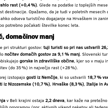
rahlo rast (+0,4 %)
. Glede na podatke iz toplejših mese
 destinacije. Opažamo, da je tudi v poletnih mesecih ob
 lahko odseva turistično dogajanje na Hrvaškem in zani
bo potrebno počakati številke konec leta.
eč, domačinov manj
e pri strukturi gostov:
tuji turisti so pri nas ustvarili 2
ilo
nočitev domačih gostov za 9,1 % manj
. Slovenski tur
obiskujejo
gorske in zdraviliške občine
, kjer so v maju i
itev (do 35 %) in največjo rast (+28 %).
prej izstopajo
gosti iz Nemčije
, ki so ustvarili
18,7 % vse
ti iz Nizozemske (10,7 %)
,
Hrvaške (8,3 %)
,
Italije in A
nja
v Beli krajini ostaja
2,2 dneva
, kar kaže na pretežno
jših programov (npr. aktivnih vikend paketov ali tedenski