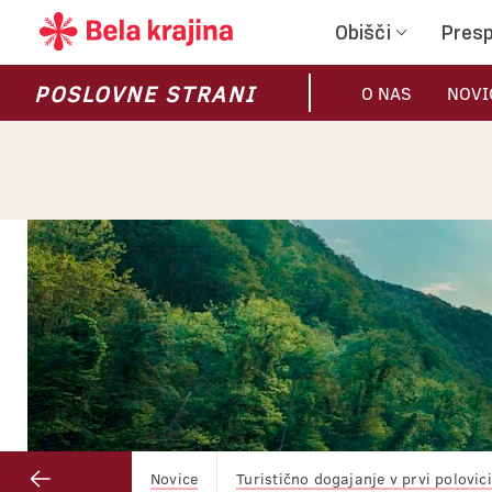
Obišči
Presp
POSLOVNE STRANI
O NAS
NOVI
Novice
Turistično dogajanje v prvi polovic