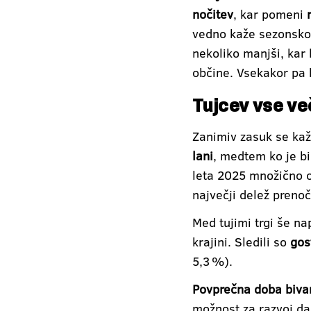
nočitev
, kar pomeni
vedno kaže sezonskost
nekoliko manjši, kar
občine. Vsekakor pa 
Tujcev vse v
Zanimiv zasuk se kaž
lani
, medtem ko je b
leta 2025 množično 
največji delež prenoč
Med tujimi trgi še na
krajini. Sledili so
gos
5,3 %).
Povprečna doba biva
možnost za razvoj dal