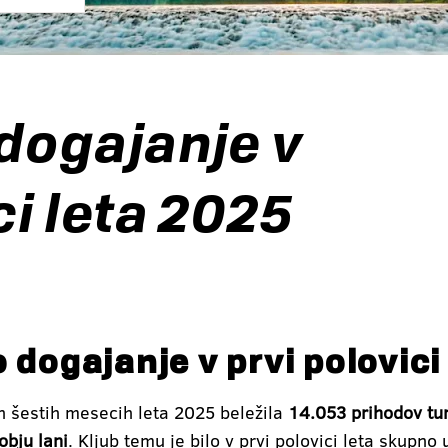
 dogajanje v
ci leta 2025
 dogajanje v prvi polovici
ih šestih mesecih leta 2025 beležila
14.053 prihodov tur
obju lani
. Kljub temu je bilo v prvi polovici leta skupno