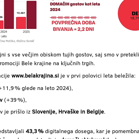
i s vse večjim obiskom tujih gostov, saj smo v pretekli
romociji Bele krajine na ključnih trgih.
acije
www.belakrajina.si
je v prvi polovici leta beležila:
11,9 % glede na leto 2024),
v
(+39 %),
 je prišlo iz
Slovenije, Hrvaške in Belgije
.
dstavljali
43,3 %
digitalnega dosega, kar je pomembna