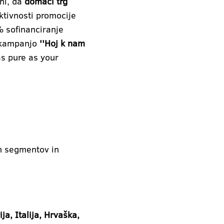
ni, da
domači trg
ktivnosti promocije
0% sofinanciranje
i kampanjo
''Hoj k nam
as pure as your
ih segmentov in
ja, Italija, Hrvaška,