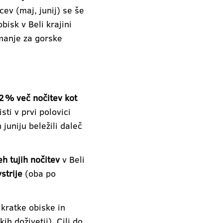
cev (maj, junij) se še
isk v Beli krajini
manje za gorske
6,2 % več nočitev kot
isti v prvi polovici
n juniju beležili daleč
h tujih nočitev
v Beli
vstrije
(oba po
 kratke obiske in
h doživetij). Cilj do