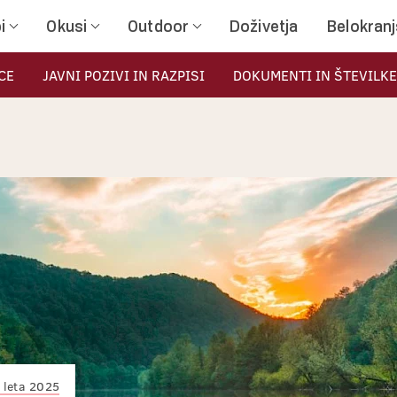
i
Okusi
Outdoor
Doživetja
Belokran
CE
JAVNI POZIVI IN RAZPISI
DOKUMENTI IN ŠTEVILKE
i leta 2025