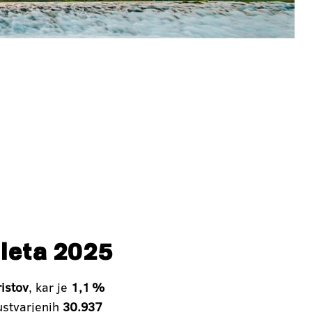
 leta 2025
istov
, kar je
1,1 %
 ustvarjenih
30.937