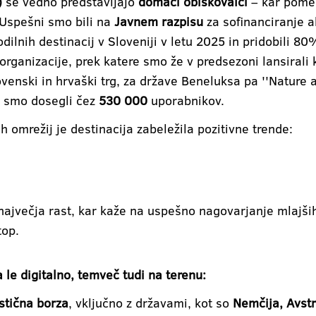
)
še vedno predstavljajo
domači obiskovalci
– kar pome
 Uspešni smo bili na
Javnem razpisu
za sofinanciranje a
dilnih destinacij v Sloveniji v letu 2025 in pridobili 8
 organizacije, prek katere smo že v predsezoni lansiral
venski in hrvaški trg, za države Beneluksa pa ''Nature 
j smo dosegli čez
530 000
uporabnikov.
 omrežij je destinacija zabeležila pozitivne trende:
največja rast, kar kaže na uspešno nagovarjanje mlajš
top.
 le digitalno, temveč tudi na terenu:
stična borza
, vključno z državami, kot so
Nemčija, Avstri