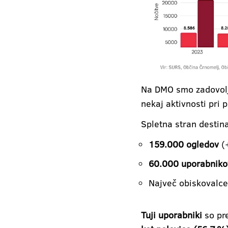
Na DMO smo zadovoljn
nekaj aktivnosti pri p
Spletna stran destin
159.000 ogledov
(+
60.000 uporabniko
Največ obiskovalcev
Tuji uporabniki
so pre