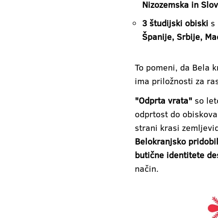
Nizozemska in Slov
3 študijski obiski
s 
Španije, Srbije, M
To pomeni, da Bela k
ima priložnosti za r
"Odprta vrata"
so let
odprtost do obiskoval
strani krasi zemljevi
Belokranjsko pridobil
butične identitete de
način.