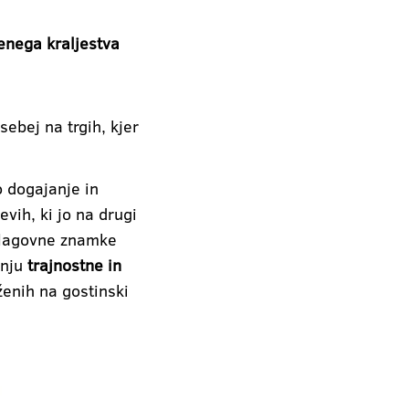
enega kraljestva
ebej na trgih, kjer
o dogajanje in
vih, ki jo na drugi
 blagovne znamke
anju
trajnostne in
ženih na gostinski