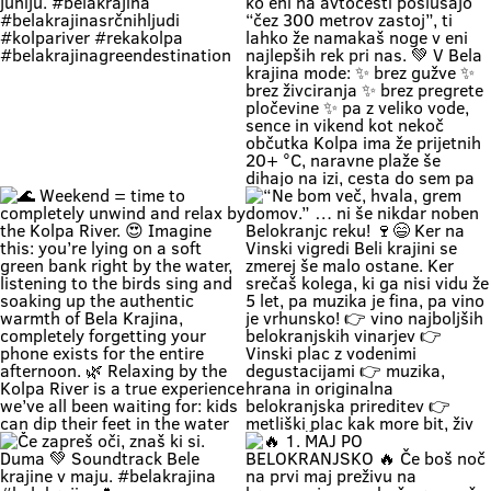
Zapri oči, globoko vdihni. Pri nas
🚗 Zakaj bi vikend začel v koloni …
čas teče počasneje. Duma si. 🌿
če ga lahk začneš s čofotom v
Soundtrack Bele krajine v juniju.
Kolpi? 🌊😎 Medtem ko eni na
#belakrajina
avtocesti poslušajo “čez 300
#belakrajinasrčnihljudi
metrov zastoj”, ti lahko že
#kolpariver #rekakolpa
namakaš noge v eni najlepših rek
#belakrajinagreendestination
pri nas. 💚 V Bela krajina mode: ✨
brez gužve ✨ brez živciranja ✨
brez pregrete pločevine ✨ pa z
veliko vode, sence in vikend kot
nekoč občutka Kolpa ima že
prijetnih 20+ °C, naravne plaže še
dihajo na izi, cesta do sem pa ni
stres test za živce. 😌 💡 Vikend
plan: kopalke ✔️ brisača ✔️ hladna
pijača ✔️ DARS drama ❌ 📍 Bela
krajina kliče. Pa ne po troblji. 😏
#BelaKrajina #Kolpa
🌊 Weekend = time to completely
“Ne bom več, hvala, grem domov.”
#SloveniaOutdoor #FeelSlovenia
unwind and relax by the Kolpa
… ni še nikdar noben Belokranjc
#Poletje Roadtrip Narava Kopanje
River. 😍 Imagine this: you’re lying
reku! 🍷😄 Ker na Vinski vigredi
WeekendMood HiddenGem
on a soft green bank right by the
Beli krajini se zmerej še malo