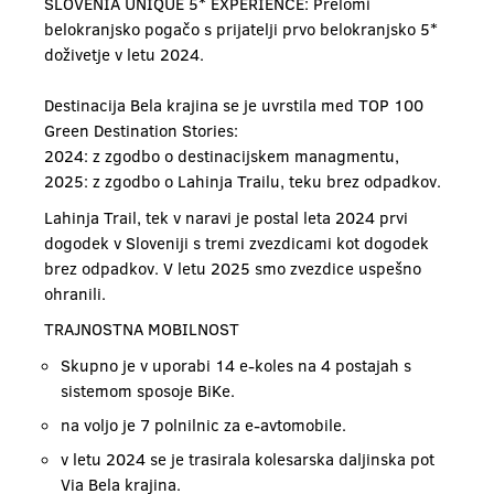
SLOVENIA UNIQUE 5* EXPERIENCE: Prelomi
belokranjsko pogačo s prijatelji prvo belokranjsko 5*
doživetje v letu 2024.
Destinacija Bela krajina se je uvrstila med TOP 100
Green Destination Stories:
2024: z zgodbo o destinacijskem managmentu,
2025: z zgodbo o Lahinja Trailu, teku brez odpadkov.
Lahinja Trail, tek v naravi je postal leta 2024 prvi
dogodek v Sloveniji s tremi zvezdicami kot dogodek
brez odpadkov. V letu 2025 smo zvezdice uspešno
ohranili.
TRAJNOSTNA MOBILNOST
Skupno je v uporabi 14 e-koles na 4 postajah s
sistemom sposoje BiKe.
na voljo je 7 polnilnic za e-avtomobile.
v letu 2024 se je trasirala kolesarska daljinska pot
Via Bela krajina.