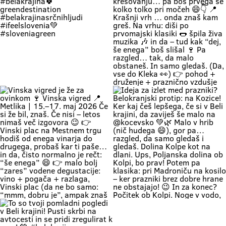
SloveniaGreen
water, listening to the birds sing
ostane. Ker srečaš kolega, ki ga
and soaking up the authentic
nisi vidu že 5 let, pa muzika je fina,
warmth of Bela Krajina, completely
pa vino je vrhunsko! 👉 vino
forgetting your phone exists for
najboljših belokranjskih vinarjev
the entire afternoon. 🌿 Relaxing
👉 Vinski plac z vodenimi
by the Kolpa River is a true
degustacijami 👉 muzika, hrana in
experience we’ve all been waiting
originalna belokranjska prireditev
for: kids can dip their feet in the
👉 metliški plac kak more bit, živ
water and collect pebbles, parents
in poln Če hočeš doživet Belo
can enjoy the shade, and
krajino takšno, kot je zares —
romantics can take a stroll along
prideš na Vigred. Za en večer.
the river. 🥰 👉 Location: beautiful
Ostaneš pa še malo dlje. 😌🍇 Se
beaches along the Kolpa River 👉
vidimo v Metliki! 🎥 Zavod za
Weather: a hot weekend is on the
turizem, kulturo, šport in mladino
Če zapreš oči, znaš ki si. Duma 💚
🔥 1. MAJ PO BELOKRANJSKO 🔥
way 👉 Time: warm May days (the
Metlika #belakrajina #vinskavigred
Soundtrack Bele krajine v maju.
Če boš noč na prvi maj preživu na
perfect time for your first
#belakrajinasrčnihljudi #metlika
#belakrajina #belakrajina🍀
kresovanju… pa boš prvega še
encounter with nature) 👉 Nature
greendestination
kolko tolko pri močeh 😄👇 📍
+ a lounge chair in the shade +
#belakrajinasrčnihljudi
Krašnji vrh … onda znaš kam greš.
your favorite people = a
#ifeelslovenia💚 #sloveniagreen
Na vrhu: diši po prvomajski klasiki
combination that has never
🌭 špila živa muzika 🎶 in da – tud
disappointed Come see us. You
kak “dej, še enega” boš slišal 🍷
know where we are—the place
Pa razgled… tak, da malo
where time actually slows down
obstaneš. In samo gledaš. (Da,
and your batteries recharge all on
vse do Kleka 👀) 👉 pohod +
their own. 💚
druženje + praznično vzdušje 👉
za družine, prijatelje, pa malo
rekreacije (če že mora bit 😄) 👉
začetek maja, kot se šika Pridi gor.
Če ne zaradi pohoda… pa zaradi
nas, Belokranjcev 🙌 Se vidimo!
#BelaKrajina #KrašnjiVrh #PrviMaj
Vinska vigred je že za ovinkom 🍷
Ideja za izlet med prazniki?
#SloveniaOutdoor
Vinska vigred 📍 Metlika | 15.–17.
Belokranjski protip: na Kozice! Ker
#VisitBelaKrajina #feelslovenia
maj 2026 Če si že bil, znaš. Če nisi
kaj češ lepšega, če si v Beli krajini,
@feelslovenia @slovenia.green
– letos nimaš več izgovora 😉 👉
da zaviješ še malo na @kocevsko