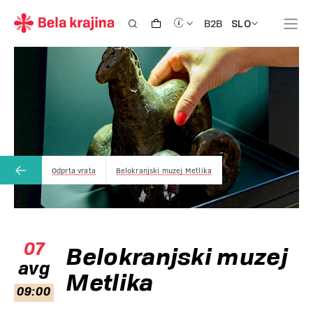
SLO
B2B
Odprta vrata
Belokranjski muzej Metlika
07
Belokranjski muzej
avg
Metlika
09:00