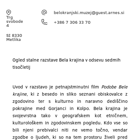
belokranjski.muzej@guest.arnes.si
Trg
svobode
+386 7 306 33 70
4
SI 8330
Metlika
Ogled stalne razstave Bela krajina v odsevu sedmih
tisočletij
Uvod v razstavo je petnajstminutni film
Podobe Bele
krajine
, ki z besedo in sliko seznani obiskovalce z
zgodovino ter s kulturno in naravno dediščino
pokrajine med Gorjanci in Kolpo. Bela krajina je
svojevrstna tako v geografskem kot etničnem,
kulturološkem in zgodovinskem pogledu. Kdo vse so
bili njeni prebivalci niti ne vemo točno, vendar
zgodbe o ljudeh, ki so na tem prostoru živeli pred