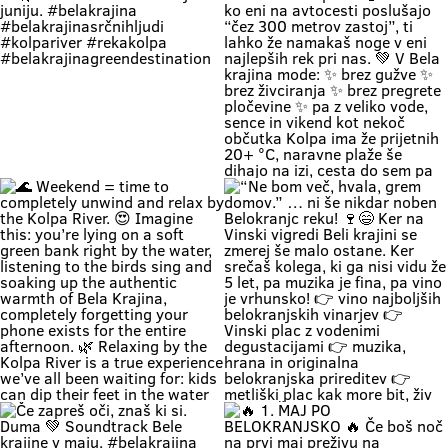
Zapri oči, globoko vdihni. Pri nas
🚗 Zakaj bi vikend začel v koloni …
čas teče počasneje. Duma si. 🌿
če ga lahk začneš s čofotom v
Soundtrack Bele krajine v juniju.
Kolpi? 🌊😎 Medtem ko eni na
#belakrajina
avtocesti poslušajo “čez 300
#belakrajinasrčnihljudi
metrov zastoj”, ti lahko že
#kolpariver #rekakolpa
namakaš noge v eni najlepših rek
#belakrajinagreendestination
pri nas. 💚 V Bela krajina mode: ✨
brez gužve ✨ brez živciranja ✨
brez pregrete pločevine ✨ pa z
veliko vode, sence in vikend kot
nekoč občutka Kolpa ima že
prijetnih 20+ °C, naravne plaže še
dihajo na izi, cesta do sem pa ni
stres test za živce. 😌 💡 Vikend
plan: kopalke ✔️ brisača ✔️ hladna
pijača ✔️ DARS drama ❌ 📍 Bela
krajina kliče. Pa ne po troblji. 😏
#BelaKrajina #Kolpa
🌊 Weekend = time to completely
“Ne bom več, hvala, grem domov.”
#SloveniaOutdoor #FeelSlovenia
unwind and relax by the Kolpa
… ni še nikdar noben Belokranjc
#Poletje Roadtrip Narava Kopanje
River. 😍 Imagine this: you’re lying
reku! 🍷😄 Ker na Vinski vigredi