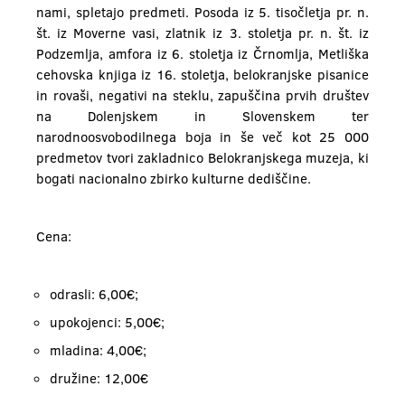
nami, spletajo predmeti. Posoda iz 5. tisočletja pr. n.
št. iz Moverne vasi, zlatnik iz 3. stoletja pr. n. št. iz
Podzemlja, amfora iz 6. stoletja iz Črnomlja, Metliška
cehovska knjiga iz 16. stoletja, belokranjske pisanice
in rovaši, negativi na steklu, zapuščina prvih društev
na Dolenjskem in Slovenskem ter
narodnoosvobodilnega boja in še več kot 25 000
predmetov tvori zakladnico Belokranjskega muzeja, ki
bogati nacionalno zbirko kulturne dediščine.
Cena:
odrasli: 6,00€;
upokojenci: 5,00€;
mladina: 4,00€;
družine: 12,00€