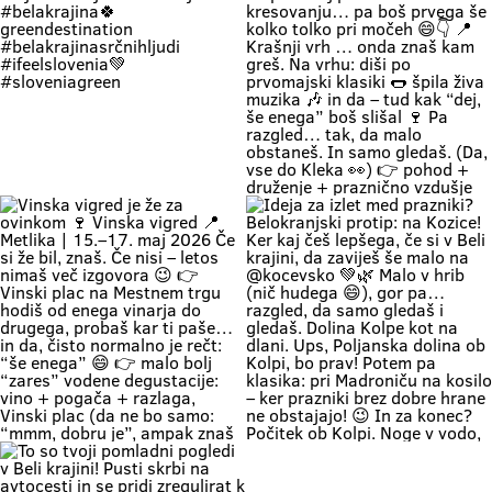
WeekendMood HiddenGem
on a soft green bank right by the
Beli krajini se zmerej še malo
SloveniaGreen
water, listening to the birds sing
ostane. Ker srečaš kolega, ki ga
and soaking up the authentic
nisi vidu že 5 let, pa muzika je fina,
warmth of Bela Krajina, completely
pa vino je vrhunsko! 👉 vino
forgetting your phone exists for
najboljših belokranjskih vinarjev
the entire afternoon. 🌿 Relaxing
👉 Vinski plac z vodenimi
by the Kolpa River is a true
degustacijami 👉 muzika, hrana in
experience we’ve all been waiting
originalna belokranjska prireditev
for: kids can dip their feet in the
👉 metliški plac kak more bit, živ
water and collect pebbles, parents
in poln Če hočeš doživet Belo
can enjoy the shade, and
krajino takšno, kot je zares —
romantics can take a stroll along
prideš na Vigred. Za en večer.
the river. 🥰 👉 Location: beautiful
Ostaneš pa še malo dlje. 😌🍇 Se
beaches along the Kolpa River 👉
vidimo v Metliki! 🎥 Zavod za
Weather: a hot weekend is on the
turizem, kulturo, šport in mladino
Če zapreš oči, znaš ki si. Duma 💚
🔥 1. MAJ PO BELOKRANJSKO 🔥
way 👉 Time: warm May days (the
Metlika #belakrajina #vinskavigred
Soundtrack Bele krajine v maju.
Če boš noč na prvi maj preživu na
perfect time for your first
#belakrajinasrčnihljudi #metlika
#belakrajina #belakrajina🍀
kresovanju… pa boš prvega še
encounter with nature) 👉 Nature
greendestination
kolko tolko pri močeh 😄👇 📍
+ a lounge chair in the shade +
#belakrajinasrčnihljudi
Krašnji vrh … onda znaš kam greš.
your favorite people = a
#ifeelslovenia💚 #sloveniagreen
Na vrhu: diši po prvomajski klasiki
combination that has never
🌭 špila živa muzika 🎶 in da – tud
disappointed Come see us. You
kak “dej, še enega” boš slišal 🍷
know where we are—the place
Pa razgled… tak, da malo
where time actually slows down
obstaneš. In samo gledaš. (Da,
and your batteries recharge all on
vse do Kleka 👀) 👉 pohod +
their own. 💚
druženje + praznično vzdušje 👉
za družine, prijatelje, pa malo
rekreacije (če že mora bit 😄) 👉
začetek maja, kot se šika Pridi gor.
Če ne zaradi pohoda… pa zaradi
nas, Belokranjcev 🙌 Se vidimo!
#BelaKrajina #KrašnjiVrh #PrviMaj
Vinska vigred je že za ovinkom 🍷
Ideja za izlet med prazniki?
#SloveniaOutdoor
Vinska vigred 📍 Metlika | 15.–17.
Belokranjski protip: na Kozice! Ker
#VisitBelaKrajina #feelslovenia
maj 2026 Če si že bil, znaš. Če nisi
kaj češ lepšega, če si v Beli krajini,