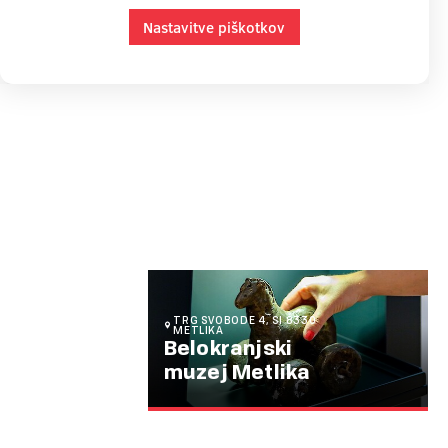
Nastavitve piškotkov
TRG SVOBODE 4, SI 8330
METLIKA
Belokranjski
muzej Metlika