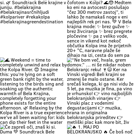
Zapri oči, globoko vdihni. Pri nas
🚗 Zakaj bi vikend začel v koloni …
čas teče počasneje. Duma si. 🌿
če ga lahk začneš s čofotom v
Soundtrack Bele krajine v juniju.
Kolpi? 🌊😎 Medtem ko eni na
#belakrajina
avtocesti poslušajo “čez 300
#belakrajinasrčnihljudi
metrov zastoj”, ti lahko že
#kolpariver #rekakolpa
namakaš noge v eni najlepših rek
#belakrajinagreendestination
pri nas. 💚 V Bela krajina mode: ✨
brez gužve ✨ brez živciranja ✨
brez pregrete pločevine ✨ pa z
veliko vode, sence in vikend kot
nekoč občutka Kolpa ima že
prijetnih 20+ °C, naravne plaže še
dihajo na izi, cesta do sem pa ni
stres test za živce. 😌 💡 Vikend
plan: kopalke ✔️ brisača ✔️ hladna
pijača ✔️ DARS drama ❌ 📍 Bela
krajina kliče. Pa ne po troblji. 😏
#BelaKrajina #Kolpa
🌊 Weekend = time to completely
“Ne bom več, hvala, grem domov.”
#SloveniaOutdoor #FeelSlovenia
unwind and relax by the Kolpa
… ni še nikdar noben Belokranjc