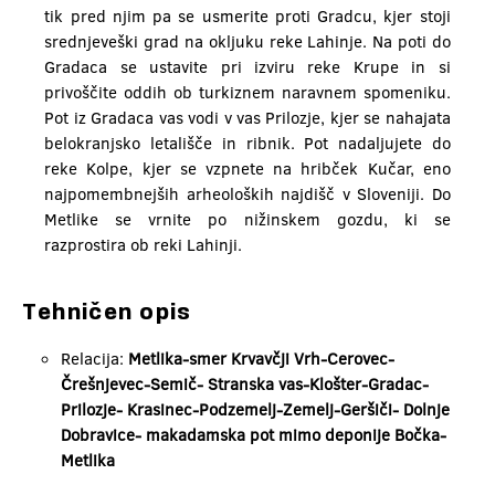
tik pred njim pa se usmerite proti Gradcu, kjer stoji
srednjeveški grad na okljuku reke Lahinje. Na poti do
Gradaca se ustavite pri izviru reke Krupe in si
privoščite oddih ob turkiznem naravnem spomeniku.
Pot iz Gradaca vas vodi v vas Prilozje, kjer se nahajata
belokranjsko letališče in ribnik. Pot nadaljujete do
reke Kolpe, kjer se vzpnete na hribček Kučar, eno
najpomembnejših arheoloških najdišč v Sloveniji. Do
Metlike se vrnite po nižinskem gozdu, ki se
razprostira ob reki Lahinji.
Tehničen opis
Relacija:
Metlika-smer Krvavčji Vrh-Cerovec-
Črešnjevec-Semič- Stranska vas-Klošter-Gradac-
Prilozje- Krasinec-Podzemelj-Zemelj-Geršiči- Dolnje
Dobravice- makadamska pot mimo deponije Bočka-
Metlika