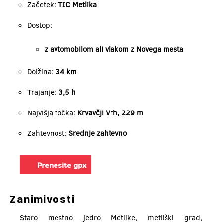
Začetek:
TIC Metlika
Dostop:
z avtomobilom ali vlakom z Novega mesta
Dolžina:
34 km
Trajanje:
3,5 h
Najvišja točka:
Krvavčji Vrh, 229 m
Zahtevnost:
Srednje zahtevno
Prenesite gpx
Zanimivosti
Staro mestno jedro Metlike, metliški grad,