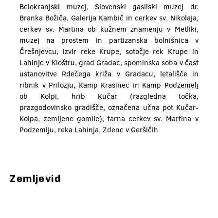
Belokranjski muzej, Slovenski gasilski muzej dr.
Branka Božiča, Galerija Kambič in cerkev sv. Nikolaja,
cerkev sv. Martina ob kužnem znamenju v Metliki,
muzej na prostem in partizanska bolnišnica v
Črešnjevcu, izvir reke Krupe, sotočje rek Krupe in
Lahinje v Kloštru, grad Gradac, spominska soba v čast
ustanovitve Rdečega križa v Gradacu, letališče in
ribnik v Prilozju, Kamp Krasinec in Kamp Podzemelj
ob Kolpi, hrib Kučar (razgledna točka,
prazgodovinsko gradišče, označena učna pot Kučar-
Kolpa, zemljene gomile), farna cerkev sv. Martina v
Podzemlju, reka Lahinja, Zdenc v Geršičih
Zemljevid