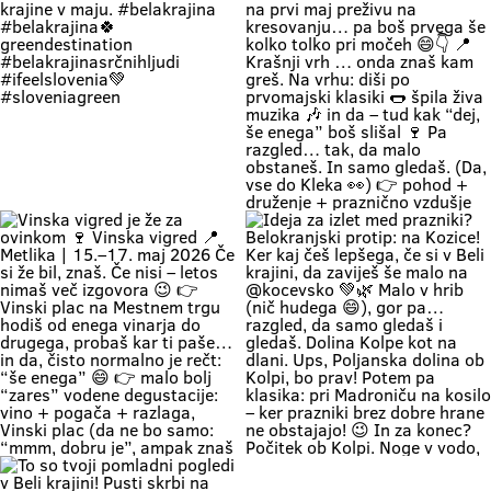
#Poletje Roadtrip Narava Kopanje
River. 😍 Imagine this: you’re lying
reku! 🍷😄 Ker na Vinski vigredi
WeekendMood HiddenGem
on a soft green bank right by the
Beli krajini se zmerej še malo
SloveniaGreen
water, listening to the birds sing
ostane. Ker srečaš kolega, ki ga
and soaking up the authentic
nisi vidu že 5 let, pa muzika je fina,
warmth of Bela Krajina, completely
pa vino je vrhunsko! 👉 vino
forgetting your phone exists for
najboljših belokranjskih vinarjev
the entire afternoon. 🌿 Relaxing
👉 Vinski plac z vodenimi
by the Kolpa River is a true
degustacijami 👉 muzika, hrana in
experience we’ve all been waiting
originalna belokranjska prireditev
for: kids can dip their feet in the
👉 metliški plac kak more bit, živ
water and collect pebbles, parents
in poln Če hočeš doživet Belo
can enjoy the shade, and
krajino takšno, kot je zares —
romantics can take a stroll along
prideš na Vigred. Za en večer.
the river. 🥰 👉 Location: beautiful
Ostaneš pa še malo dlje. 😌🍇 Se
beaches along the Kolpa River 👉
vidimo v Metliki! 🎥 Zavod za
Weather: a hot weekend is on the
turizem, kulturo, šport in mladino
Če zapreš oči, znaš ki si. Duma 💚
🔥 1. MAJ PO BELOKRANJSKO 🔥
way 👉 Time: warm May days (the
Metlika #belakrajina #vinskavigred
Soundtrack Bele krajine v maju.
Če boš noč na prvi maj preživu na
perfect time for your first
#belakrajinasrčnihljudi #metlika
#belakrajina #belakrajina🍀
kresovanju… pa boš prvega še
encounter with nature) 👉 Nature
greendestination
kolko tolko pri močeh 😄👇 📍
+ a lounge chair in the shade +
#belakrajinasrčnihljudi
Krašnji vrh … onda znaš kam greš.
your favorite people = a
#ifeelslovenia💚 #sloveniagreen
Na vrhu: diši po prvomajski klasiki
combination that has never
🌭 špila živa muzika 🎶 in da – tud
disappointed Come see us. You
kak “dej, še enega” boš slišal 🍷
know where we are—the place
Pa razgled… tak, da malo
where time actually slows down
obstaneš. In samo gledaš. (Da,
and your batteries recharge all on
vse do Kleka 👀) 👉 pohod +
their own. 💚
druženje + praznično vzdušje 👉
za družine, prijatelje, pa malo
rekreacije (če že mora bit 😄) 👉
začetek maja, kot se šika Pridi gor.
Če ne zaradi pohoda… pa zaradi
nas, Belokranjcev 🙌 Se vidimo!
#BelaKrajina #KrašnjiVrh #PrviMaj
Vinska vigred je že za ovinkom 🍷
Ideja za izlet med prazniki?
#SloveniaOutdoor
Vinska vigred 📍 Metlika | 15.–17.
Belokranjski protip: na Kozice! Ker