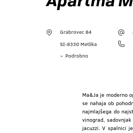
Apartma M
Grabrovec 84
SI-8330 Metlika
Podrobno
Ma&Ja je moderno opr
se nahaja ob pohodni
najmlajšega do najst
vinograd, sadovnjak 
jacuzzi. V spalnici 