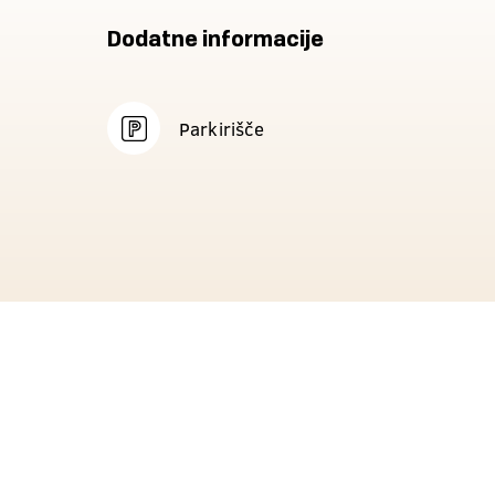
Dodatne informacije
Parkirišče
Za prikaz vsebine morate omogočiti piškotke.
Nastavitve piškotkov