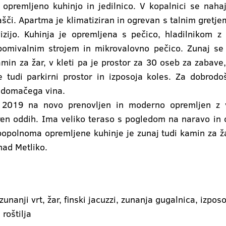
premljeno kuhinjo in jedilnico. V kopalnici se nahaj
ašči. Apartma je klimatiziran in ogrevan s talnim gretj
evizijo. Kuhinja je opremljena s pečico, hladilnikom z
 pomivalnim strojem in mikrovalovno pečico. Zunaj se
amin za žar, v kleti pa je prostor za 30 oseb za zabave,
 tudi parkirni prostor in izposoja koles. Za dobrodo
a domačega vina.
a 2019 na novo prenovljen in moderno opremljen z 
en oddih. Ima veliko teraso s pogledom na naravo in o
 popolnoma opremljene kuhinje je zunaj tudi kamin za ža
nad Metliko.
zunanji vrt, žar, finski jacuzzi, zunanja gugalnica, izpos
roštilja