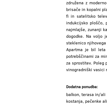
združena z moderno o
brisače in kopalni pl
fi in satelitsko tel
indukcijsko ploščo,
najmlajše, zunanji k
dogodke. Na voljo je
steklenico njihoveg
Apartma je bil let
potrebščinami za mir
za sprostitev. Poleg
vinogradniški vasici 
Dodatna ponudba:
balkon, terasa in/ali 
kostanja, pečenke ali 