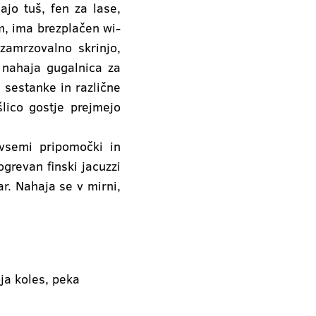
ajo tuš, fen za lase,
em, ima brezplačen wi-
 zamrzovalno skrinjo,
 nahaja gugalnica za
 sestanke in različne
šlico gostje prejmejo
vsemi pripomočki in
grevan finski jacuzzi
r. Nahaja se v mirni,
oja koles, peka