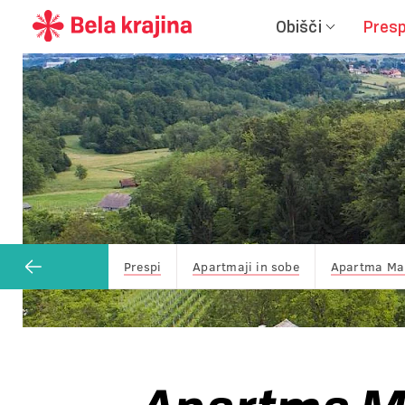
Obišči
Presp
Prespi
Apartmaji in sobe
Apartma Ma