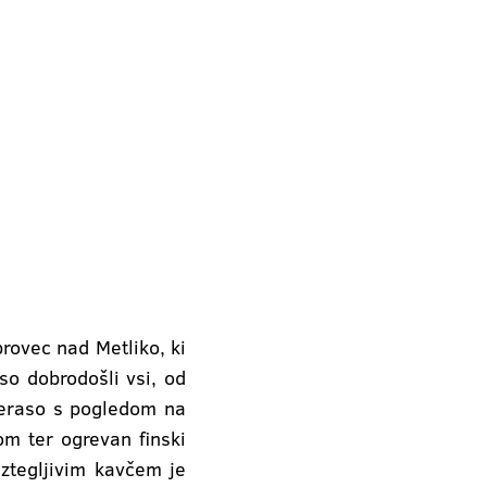
rovec nad Metliko, ki
so dobrodošli vsi, od
 teraso s pogledom na
om ter ogrevan finski
aztegljivim kavčem je