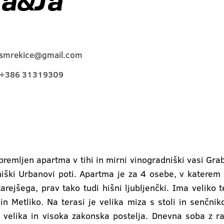
a&Ja
smrekice@gmail.com
+386 31319309
emljen apartma v tihi in mirni vinogradniški vasi Grab
ški Urbanovi poti. Apartma je za 4 osebe, v katerem 
arejšega, prav tako tudi hišni ljubljenčki. Ima veliko
in Metliko. Na terasi je velika miza s stoli in senčnik
je velika in visoka zakonska postelja. Dnevna soba z r