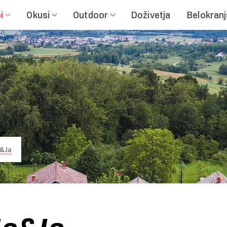
i
Okusi
Outdoor
Doživetja
Belokran
&Ja